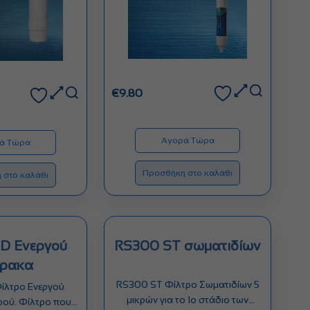
€
9.80
Αγορά Τώρα
ά Τώρα
Προσθήκη στο καλάθι
 στο καλάθι
γού
RS300 ST σωματιδίων
ρακα
RS300 ST Φίλτρο Σωματιδίων 5
ίλτρο Ενεργού
μικρών για το 1ο στάδιο των
ρού. Φίλτρο που