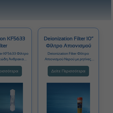
F5633
Deionization Filter 10”
lter
Φίλτρο Απιονισμού
ter KF5633 Φίλτρο
Deionization Filter Φίλτρο
κώδη Άνθρακα.
Απιονισμού Νερού με ρητίνες.
υσάρεστη γεύση…
Αφαιρεί τα διαλυμένα στερεά
που…
ερισσότερα
Δείτε Περισσότερα