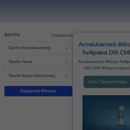
ΦΊΛΤΡΑ
Επαναφορά
Ανταλλακτικό Φίλ
+
Προϊόν Κατασκευαστής
Άνθρακα DW CM
+
Ανταλλακτικό Φίλτρο Άνθ
Προϊόν Λίτρα
DW CMR Φίλτρο ενεργο
άνθρακα που παρακρατ
+
Προϊόν Χώρα Προέλευσης
σωματίδια έως…
Δείτε Περισσότερα
Εφαρμογή Φίλτρων