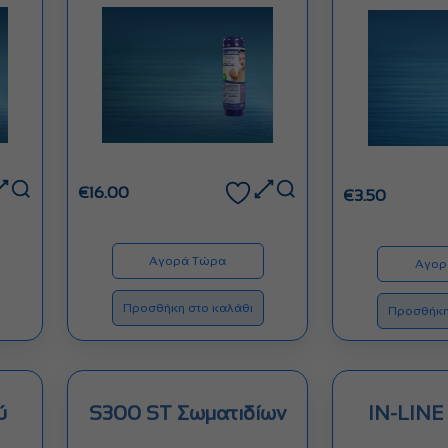
€
16.00
€
3.50
Αγορά Τώρα
Αγορ
Προσθήκη στο καλάθι
Προσθήκη
ύ
S300 ST Σωματιδίων
IN-LINE 