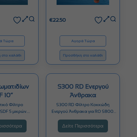
€
22.50
ά Τώρα
Αγορά Τώρα
 στο καλάθι
Προσθήκη στο καλάθι
Σωματιδίων
S300 RD Ενεργού
F 10”
Άνθρακα
τικό Φίλτρο
S300 RD Φίλτρο Κοκκώδη
SDF 5 μικρών.
Ενεργού Άνθρακα για RO S800.
 άμμο, σκόνη,
Αφαιρεί χλώριο ,…
 και άλλα…
ερισσότερα
Δείτε Περισσότερα