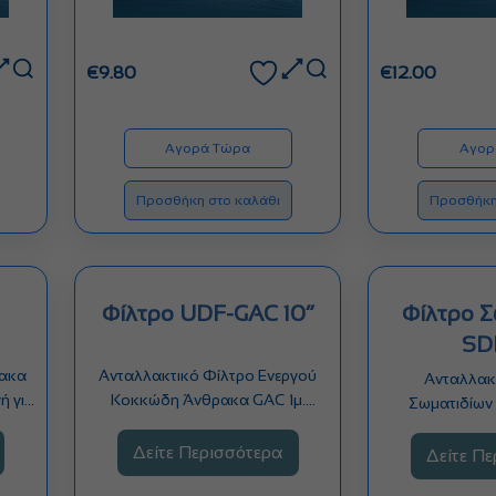
€
9.80
€
12.00
Αγορά Τώρα
Αγορ
Προσθήκη στο καλάθι
Προσθήκη
Φίλτρο UDF-GAC 10”
Φίλτρο 
SD
ρακα
Ανταλλακτικό Φίλτρο Ενεργού
Ανταλλακ
ή για
Κοκκώδη Άνθρακα GAC 1μ.
Σωματιδίων 
τας…
Αφαιρεί χλώριο, μόλυβδο,
Παρακρατά:
αρσενικό, σίδηρο,…
Δείτε Περισσότερα
σκουριά
Δείτε Π