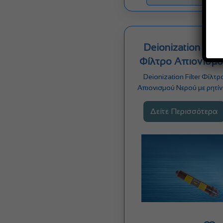
Deionization Filte
Φίλτρο Απιονισμ
Deionization Filter Φίλτρ
Απιονισμού Νερού με ρητίν
Αφαιρεί τα διαλυμένα στε
που…
Δείτε Περισσότερα