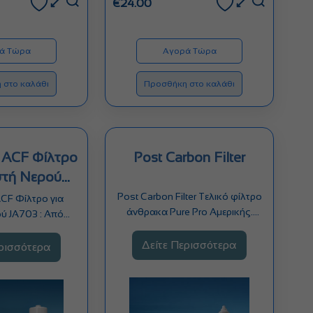
€
24.00
ά Τώρα
Αγορά Τώρα
 στο καλάθι
Προσθήκη στο καλάθι
r ACF Φίλτρο
Post Carbon Filter
ιστή Νερού
703
Post Carbon Filter Τελικό φίλτρο
ACF Φίλτρο για
άνθρακα Pure Pro Αμερικής.
ού JA703 : Από
Αφαιρεί δυσάρεστη γεύση…
νθρακα και…
Δείτε Περισσότερα
ερισσότερα