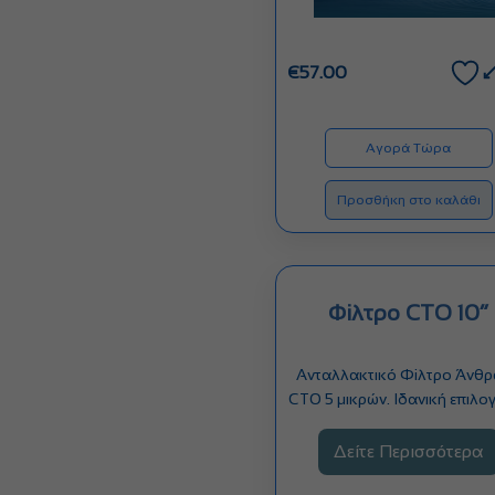
€
57.00
Αγορά Τώρα
Προσθήκη στο καλάθι
Φiλτρο CTO 10”
Ανταλλακτικό Φiλτρο Άνθ
CTO 5 μικρών. Ιδανική επιλογ
αφαίρεση μεγάλης ποσότη
Δείτε Περισσότερα