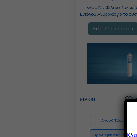
S300 ND Φίλτρο Κοκκώ
Ενεργού Άνθρακα για το σύ
S800. Αφαιρεί χλώριο,…
Δείτε Περισσότερα
€
18.00
Αγορά Τώρα
Κλε
Προσθήκη στο καλάθι