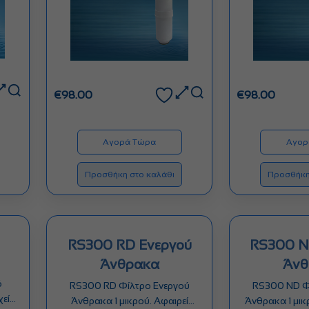
€
98.00
€
98.00
Αγορά Τώρα
Αγορ
Προσθήκη στο καλάθι
Προσθήκη
RS300 RD Ενεργού
RS300 ND Ενερ
Άνθρακα
Άνθ
ό
RS300 RD Φίλτρο Ενεργού
RS300 ND Φ
χείας
Άνθρακα 1 μικρού. Αφαιρεί
Άνθρακα 1 μικ