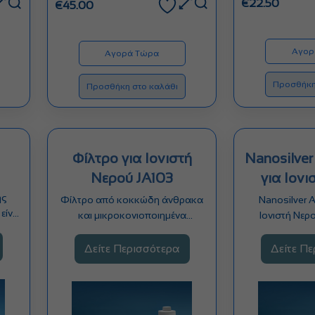
€
22.50
€
45.00
Αγορ
Αγορά Τώρα
Προσθήκη
Προσθήκη στο καλάθι
Φίλτρο για Ιονιστή
Nanosilve
Νερού JA103
για Ιον
JA
ης
Φίλτρο από κοκκώδη άνθρακα
Nanosilver 
είναι
και μικροκονιοποιημένα
Ιονιστή Νερ
,…
σωματίδια εναλλαγής ιόντων,
κοκκώδη ά
υψηλής αξιοπιστίας και…
Δείτε Περισσότερα
Δείτε Π