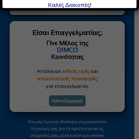
Καλές Διακοπές!
Αποστολή
Είσαι Επαγγελματίας;
Γίνε Μέλος της
DIMCO
Κοινότητας
Απόλαυσε
ειδικές τιμές
και
αποκλειστικές προσφορές
για επαγγελματίες
Κάντε Εγγραφή
Θα μας τιμούσε ιδιαίτερα να μοιραστείτε
τη γνώμη σας για τα προϊόντα και τις
υπηρεσίες μας με ένα σύντομο review.