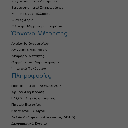
Στεγανοποιητικά Διαρροών
Στεγανοποιητικά Σπειρωμάτων
Συσκευές Συγκόλλησης
Φιάλες Αερίου
Φλοτέρ - Μηχανισμοί - Σιφόνια
Όργανα Μέτρησης
Αναλυτές Καυσαερίων
Ανιχνευτές Διαρροών
Διάφοροι Μετρητές
Θερμόμετρα - Υγρασιόμετρα
Ψηφιακά Πολύμετρα
Πληροφορίες
Πιστοποιητικό – ISO9001:2015
Άρθρα -Ενημέρωση
FAQ’S – Συχνές ερωτήσεις
Προφίλ Εταιρείας
Κατάλογοι – Οδηγοί
Δελτία Δεδομένων Ασφάλειας (MSDS)
Διαφημιστικά Έντυπα