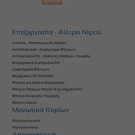
Επεξεργασία - Φίλτρα Νερού
Ιονιστές - Αποστειρωτές Νερού
Ανταλλακτικά - Αναλώσιμα Φίλτρων
Αποσκληρυντές - Διαλύτες Αλάτων / Βιοφίλμ
Βιομηχανικά Συστήματα RO
Εξαρτήματα Φίλτρων
Μεμβράνες RO & NANO
Φίλτρα για Δίκτυα Θέρμανσης
Φίλτρα Πόσιμου Νερού & Συστήματα RO
Φίλτρα Κεντρικής Παροχής
Βρύσες νερού
Μονωτικά Κτιρίων
Θερμομονωτικά
Υγρομονωτικά
Αποφρακτικά