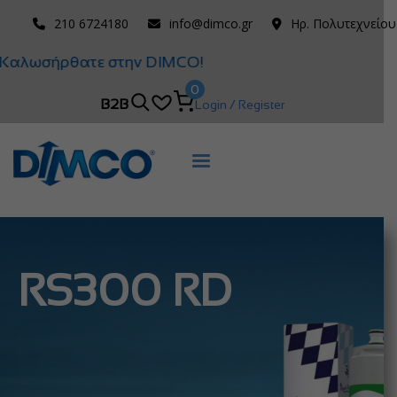
210 6724180
info@dimco.gr
Ηρ. Πολυτεχνείου
Καλωσήρθατε στην DIMCO!
0
B2B
Login / Register
RS300 RD