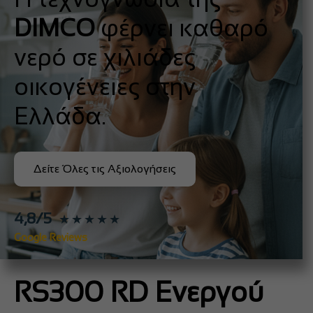
DIMCO
φέρνει καθαρό
νερό σε χιλιάδες
οικογένειες στην
Ελλάδα.
Δείτε Όλες τις Αξιολογήσεις
4,8/5
★★★★★
Google Reviews
RS300 RD Ενεργού