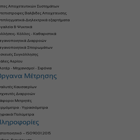
άπες Αποχετευτικών Συστημάτων
ντεπιστροφες Βαλβιδες Αποχετευσης
τιπληγματικά-Διηλεκτρικά εξαρτήματα
γαλεία & Ψυκτικά
λλήσεις- Κόλλες - Καθαριστικά
τεγανοποιητικά Διαρροών
τεγανοποιητικά Σπειρωμάτων
υσκευές Συγκόλλησης
ιάλες Αερίου
οτέρ - Μηχανισμοί - Σιφόνια
Όργανα Μέτρησης
ναλυτές Καυσαερίων
νιχνευτές Διαρροών
ιάφοροι Μετρητές
ερμόμετρα - Υγρασιόμετρα
ηφιακά Πολύμετρα
ληροφορίες
στοποιητικό – ISO9001:2015