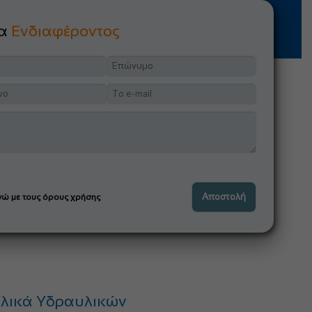
μα
Ενδιαφέροντος
ώ με τους όρους χρήσης
λικά Υδραυλικών