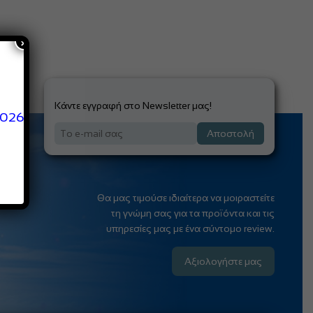
×
Κάντε εγγραφή στο Newsletter μας!
2026
Αποστολή
Θα μας τιμούσε ιδιαίτερα να μοιραστείτε
τη γνώμη σας για τα προϊόντα και τις
υπηρεσίες μας με ένα σύντομο review.
Αξιολογήστε μας