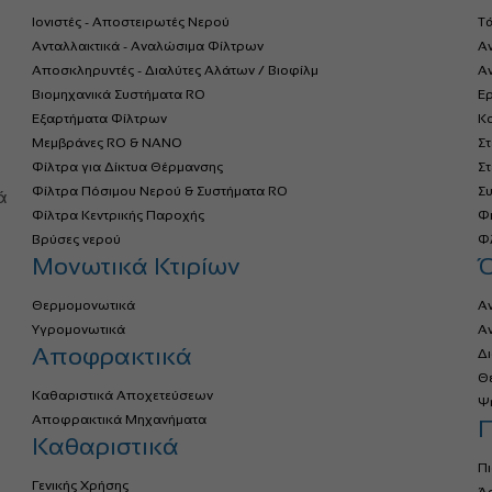
Ιονιστές - Αποστειρωτές Νερού
Τ
Ανταλλακτικά - Αναλώσιμα Φίλτρων
Α
Αποσκληρυντές - Διαλύτες Αλάτων / Βιοφίλμ
Αν
Βιομηχανικά Συστήματα RO
Ερ
Εξαρτήματα Φίλτρων
Κο
Μεμβράνες RO & NANO
Σ
Φίλτρα για Δίκτυα Θέρμανσης
Σ
α
Φίλτρα Πόσιμου Νερού & Συστήματα RO
Σ
ά
Φίλτρα Κεντρικής Παροχής
Φ
Βρύσες νερού
Φλ
Μονωτικά Κτιρίων
Θερμομονωτικά
Α
Υγρομονωτικά
Α
Αποφρακτικά
Δ
Θ
Καθαριστικά Αποχετεύσεων
Ψ
Αποφρακτικά Μηχανήματα
Π
Καθαριστικά
Πι
Γενικής Χρήσης