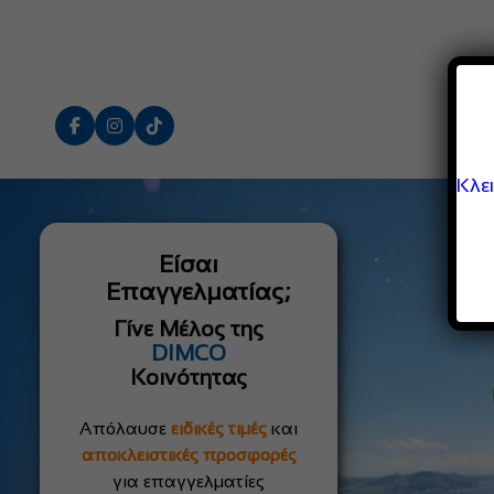
Κλε
Είσαι
Επαγγελματίας;
Γίνε Μέλος της
DIMCO
Κοινότητας
Απόλαυσε
ειδικές τιμές
και
αποκλειστικές προσφορές
για επαγγελματίες