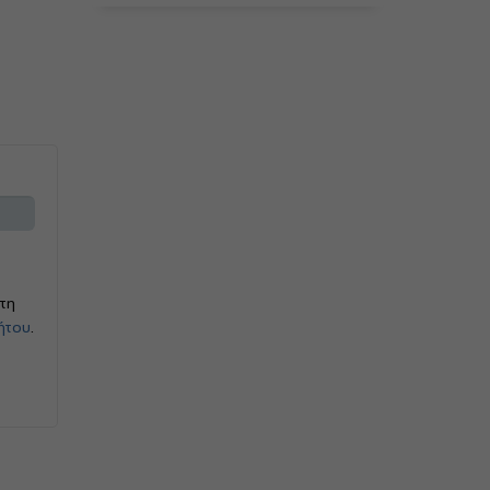
τη
ήτου
.