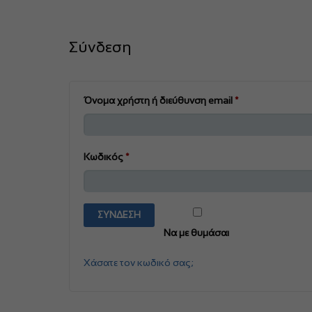
Σύνδεση
Απαιτείται
Όνομα χρήστη ή διεύθυνση email
*
Απαιτείται
Κωδικός
*
ΣΎΝΔΕΣΗ
Να με θυμάσαι
Χάσατε τον κωδικό σας;