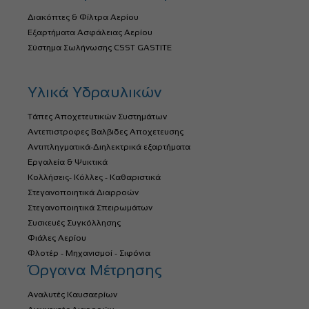
Διακόπτες & Φίλτρα Αερίου
Εξαρτήματα Ασφάλειας Αερίου
Σύστημα Σωλήνωσης CSST GASTITE
Υλικά Υδραυλικών
Τάπες Αποχετευτικών Συστημάτων
Αντεπιστροφες Βαλβιδες Αποχετευσης
Αντιπληγματικά-Διηλεκτρικά εξαρτήματα
Εργαλεία & Ψυκτικά
Κολλήσεις- Κόλλες - Καθαριστικά
Στεγανοποιητικά Διαρροών
Στεγανοποιητικά Σπειρωμάτων
Συσκευές Συγκόλλησης
Φιάλες Αερίου
Φλοτέρ - Μηχανισμοί - Σιφόνια
Όργανα Μέτρησης
Αναλυτές Καυσαερίων