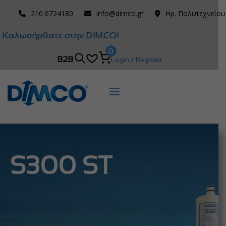
210 6724180
info@dimco.gr
Ηρ. Πολυτεχνείου
Καλωσήρθατε στην DIMCO!
0
B2B
Login / Register
S300 ST