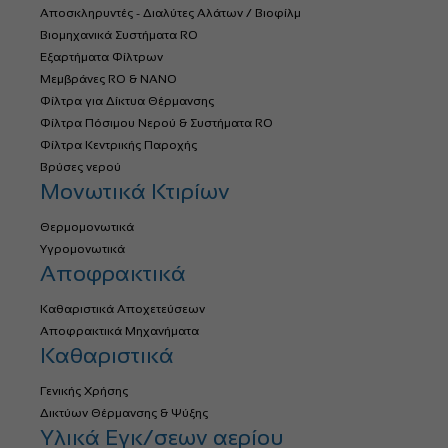
Αποσκληρυντές - Διαλύτες Αλάτων / Βιοφίλμ
Βιομηχανικά Συστήματα RO
Εξαρτήματα Φίλτρων
Μεμβράνες RO & NANO
Φίλτρα για Δίκτυα Θέρμανσης
Φίλτρα Πόσιμου Νερού & Συστήματα RO
Φίλτρα Κεντρικής Παροχής
Βρύσες νερού
Μονωτικά Κτιρίων
Θερμομονωτικά
Υγρομονωτικά
Αποφρακτικά
Καθαριστικά Αποχετεύσεων
Αποφρακτικά Μηχανήματα
Καθαριστικά
Γενικής Χρήσης
Δικτύων Θέρμανσης & Ψύξης
Υλικά Εγκ/σεων αερίου