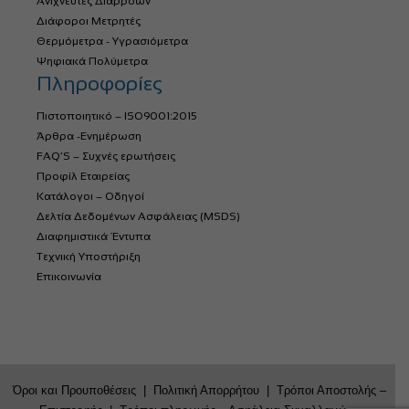
Ανιχνευτές Διαρροών
Διάφοροι Μετρητές
Θερμόμετρα - Υγρασιόμετρα
Ψηφιακά Πολύμετρα
Πληροφορίες
Πιστοποιητικό – ISO9001:2015
Άρθρα -Ενημέρωση
FAQ’S – Συχνές ερωτήσεις
Προφίλ Εταιρείας
Κατάλογοι – Οδηγοί
Δελτία Δεδομένων Ασφάλειας (MSDS)
Διαφημιστικά Έντυπα
Τεχνική Υποστήριξη
Επικοινωνία
Όροι και Προυποθέσεις
|
Πολιτική Απορρήτου
|
Τρόποι Αποστολής –