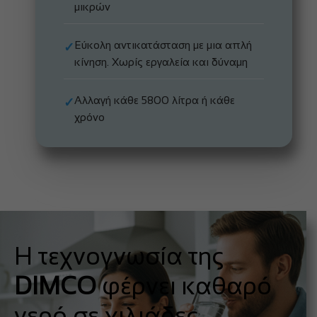
μικρών
Εύκολη αντικατάσταση με μια απλή
✓
κίνηση. Χωρίς εργαλεία και δύναμη
Αλλαγή κάθε 5800 λίτρα ή κάθε
✓
χρόνο
Η τεχνογνωσία της
DIMCO
φέρνει καθαρό
νερό σε χιλιάδες