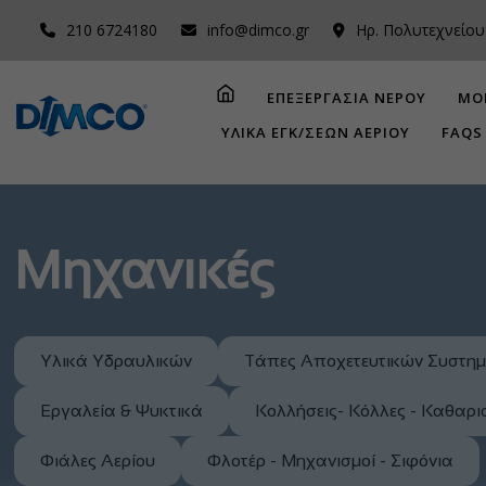
210 6724180
info@dimco.gr
Ηρ. Πολυτεχνείου
ΕΠΕΞΕΡΓΑΣΙΑ ΝΕΡΟΥ
ΜΟ
ΥΛΙΚΑ ΕΓΚ/ΣΕΩΝ ΑΕΡΙΟΥ
FAQS
Μηχανικές
Υλικά Υδραυλικών
Τάπες Αποχετευτικών Συστη
Εργαλεία & Ψυκτικά
Κολλήσεις- Κόλλες - Καθαρι
Φιάλες Αερίου
Φλοτέρ - Μηχανισμοί - Σιφόνια