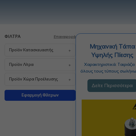
ΦΊΛΤΡΑ
Επαναφορά
Μηχανική Τάπα
+
Προϊόν Κατασκευαστής
Υψηλής Πίεσης
+
Χαρακτηριστικά: Ταιριάζει
Προϊόν Λίτρα
όλους τους τύπους σωλήν
με τυποποιημένα μεγέθη Ιδα
+
Προϊόν Χώρα Προέλευσης
για…
Δείτε Περισσότερα
Εφαρμογή Φίλτρων