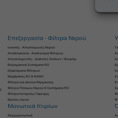
Επεξεργασία - Φίλτρα Νερού
Υ
Ιονιστές - Αποστειρωτές Νερού
Τ
Ανταλλακτικά - Αναλώσιμα Φίλτρων
Α
Αποσκληρυντές - Διαλύτες Αλάτων / Βιοφίλμ
Αν
Βιομηχανικά Συστήματα RO
Ερ
Εξαρτήματα Φίλτρων
Κο
Μεμβράνες RO & NANO
Σ
Φίλτρα για Δίκτυα Θέρμανσης
Σ
α
Φίλτρα Πόσιμου Νερού & Συστήματα RO
Σ
ά
Φίλτρα Κεντρικής Παροχής
Φ
Βρύσες νερού
Φλ
Μονωτικά Κτιρίων
Θερμομονωτικά
Α