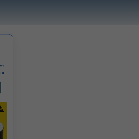
 σε
ωσης
νικές