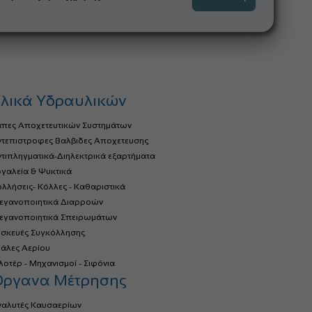
λικά Υδραυλικών
άπες Αποχετευτικών Συστημάτων
ντεπιστροφες Βαλβιδες Αποχετευσης
τιπληγματικά-Διηλεκτρικά εξαρτήματα
γαλεία & Ψυκτικά
λλήσεις- Κόλλες - Καθαριστικά
τεγανοποιητικά Διαρροών
τεγανοποιητικά Σπειρωμάτων
υσκευές Συγκόλλησης
ιάλες Αερίου
οτέρ - Μηχανισμοί - Σιφόνια
Όργανα Μέτρησης
ναλυτές Καυσαερίων