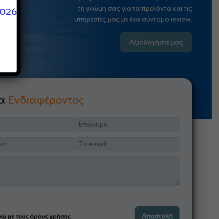
τη γνώμη σας για τα προϊόντα και τις
2026
υπηρεσίες μας με ένα σύντομο review.
Αξιολογήστε μας
μα
Ενδιαφέροντος
ώ με τους όρους χρήσης