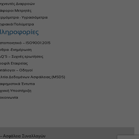
νιχνευτές Διαρροών
ιάφοροι Μετρητές
ερμόμετρα - Υγρασιόμετρα
ηφιακά Πολύμετρα
ληροφορίες
στοποιητικό – ISO9001:2015
ρθρα -Ενημέρωση
Q’S – Συχνές ερωτήσεις
οφίλ Εταιρείας
ατάλογοι – Οδηγοί
ελτία Δεδομένων Ασφάλειας (MSDS)
ιαφημιστικά Έντυπα
χνική Υποστήριξη
ικοινωνία
 – Ασφάλεια Συναλλαγών