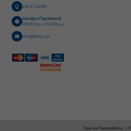
210 6724180
Δευτέρα-Παρασκευή
08:30 π.μ – 04:00 μ.μ
info@dimco.gr
Όροι και Προυποθέσεις
|
Π