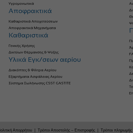
Υγρομονωτικά
Α
Αποφρακτικά
Δ
Θ
Καθαριστικά Αποχετεύσεων
Ψ
Αποφρακτικά Μηχανήματα
Π
Καθαριστικά
Πι
Γενικής Χρήσης
Ά
Δικτύων Θέρμανσης & Ψύξης
FA
Υλικά Εγκ/σεων αερίου
Πρ
Κ
Διακόπτες & Φίλτρα Αερίου
Δ
Εξαρτήματα Ασφάλειας Αερίου
Δ
Σύστημα Σωλήνωσης CSST GASTITE
Τε
Επ
ολιτική Απορρήτου
|
Τρόποι Αποστολής – Επιστροφής
|
Τρόποι πληρωμής