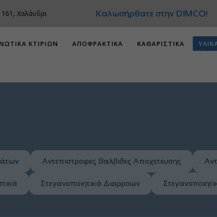
Καλωσήρθατε στην DIMCO!
 161, Χαλάνδρι
ΝΩΤΙΚΑ ΚΤΙΡΙΩΝ
ΑΠΟΦΡΑΚΤΙΚΑ
ΚΑΘΑΡΙΣΤΙΚΑ
ΥΛΙΚ
μάτων
Αντεπιστροφες Βαλβιδες Αποχετευσης
Αντ
στικά
Στεγανοποιητικά Διαρροών
Στεγανοποιητ