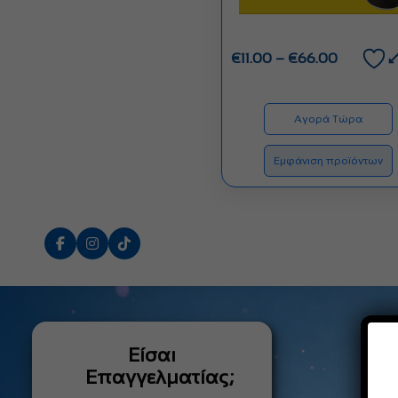
Price
€
11.00
–
€
66.00
range:
€11.00
through
Αγορά Τώρα
€66.00
Εμφάνιση προϊόντων
Είσαι
Επαγγελματίας;