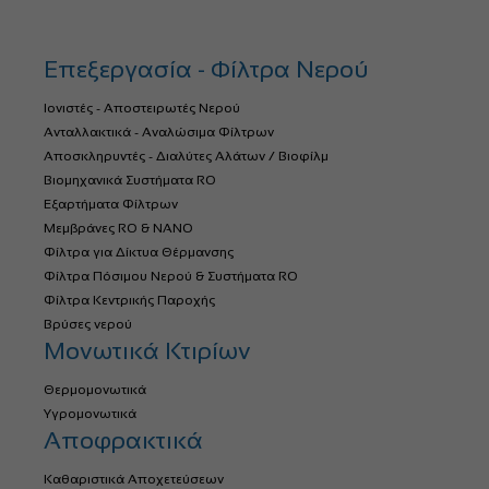
Επεξεργασία - Φίλτρα Νερού
Ιονιστές - Αποστειρωτές Νερού
Ανταλλακτικά - Αναλώσιμα Φίλτρων
Αποσκληρυντές - Διαλύτες Αλάτων / Βιοφίλμ
Βιομηχανικά Συστήματα RO
Εξαρτήματα Φίλτρων
Μεμβράνες RO & NANO
Φίλτρα για Δίκτυα Θέρμανσης
Φίλτρα Πόσιμου Νερού & Συστήματα RO
Φίλτρα Κεντρικής Παροχής
Βρύσες νερού
Μονωτικά Κτιρίων
Θερμομονωτικά
Υγρομονωτικά
Αποφρακτικά
Καθαριστικά Αποχετεύσεων