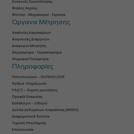
Συσκευές Συγκόλλησης
Φιάλες Αερίου
Φλοτέρ - Μηχανισμοί - Σιφόνια
Όργανα Μέτρησης
Αναλυτές Καυσαερίων
Ανιχνευτές Διαρροών
Διάφοροι Μετρητές
Θερμόμετρα - Υγρασιόμετρα
Ψηφιακά Πολύμετρα
Πληροφορίες
Πιστοποιητικό – ISO9001:2015
Άρθρα -Ενημέρωση
FAQ’S – Συχνές ερωτήσεις
Προφίλ Εταιρείας
Κατάλογοι – Οδηγοί
Δελτία Δεδομένων Ασφάλειας (MSDS)
Διαφημιστικά Έντυπα
Τεχνική Υποστήριξη
Επικοινωνία