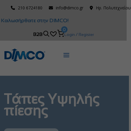
210 6724180
info@dimco.gr
Ηρ. Πολυτεχνείου
Καλωσήρθατε στην DIMCO!
0
B2B
Login / Register
Τάπες Υψηλής
πίεσης