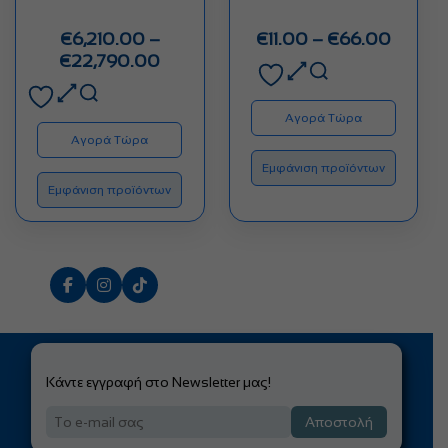
Price
€
6,210.00
–
€
11.00
–
€
66.00
Price
range:
€
22,790.00
range:
€11.00
€6,210.00
throug
Αγορά Τώρα
through
€66.0
Αγορά Τώρα
€22,790.00
Εμφάνιση προϊόντων
Εμφάνιση προϊόντων
Κάντε εγγραφή στο Newsletter μας!
Αποστολή