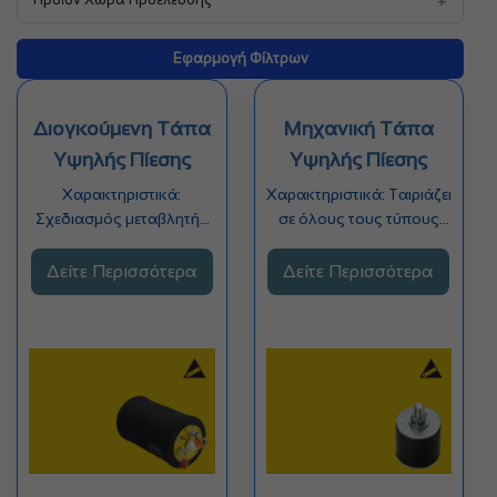
Εφαρμογή Φίλτρων
Διογκούμενη Τάπα
Μηχανική Τάπα
Υψηλής Πίεσης
Υψηλής Πίεσης
Χαρακτηριστικά:
Χαρακτηριστικά: Ταιριάζει
Σχεδιασμός μεταβλητής
σε όλους τους τύπους
διαμέτρου για χρήση σε
σωλήνωσης με
μεγάλη γκάμα
τυποποιημένα μεγέθη
Δείτε Περισσότερα
Δείτε Περισσότερα
εφαρμογών Η μεταλλική…
Ιδανικές για…