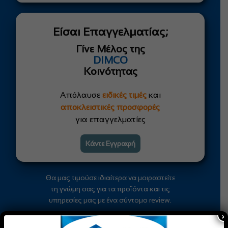
Είσαι Επαγγελματίας;
Γίνε Μέλος της
DIMCO
Κοινότητας
Απόλαυσε
ειδικές τιμές
και
αποκλειστικές προσφορές
για επαγγελματίες
Κάντε Εγγραφή
Θα μας τιμούσε ιδιαίτερα να μοιραστείτε
τη γνώμη σας για τα προϊόντα και τις
υπηρεσίες μας με ένα σύντομο review.
×
Αξιολογήστε μας