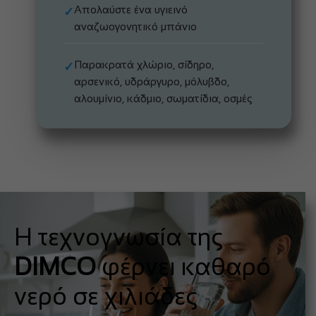
Απολαύστε ένα υγιεινό
✓
αναζωογονητικό μπάνιο
Παρακρατά χλώριο, σίδηρο,
✓
αρσενικό, υδράργυρο, μόλυβδο,
αλουμίνιο, κάδμιο, σωματίδια, οσμές
Η τεχνογνωσία της
DIMCO
φέρνει καθαρό
νερό σε χιλιάδες