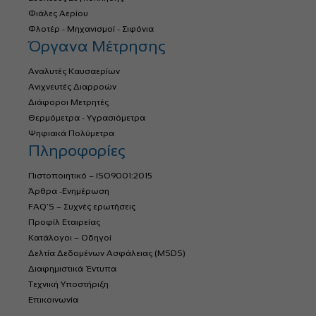
Φιάλες Αερίου
Φλοτέρ - Μηχανισμοί - Σιφόνια
Όργανα Μέτρησης
Αναλυτές Καυσαερίων
Ανιχνευτές Διαρροών
Διάφοροι Μετρητές
Θερμόμετρα - Υγρασιόμετρα
Ψηφιακά Πολύμετρα
Πληροφορίες
Πιστοποιητικό – ISO9001:2015
Άρθρα -Ενημέρωση
FAQ’S – Συχνές ερωτήσεις
Προφίλ Εταιρείας
Κατάλογοι – Οδηγοί
Δελτία Δεδομένων Ασφάλειας (MSDS)
Διαφημιστικά Έντυπα
Τεχνική Υποστήριξη
Επικοινωνία