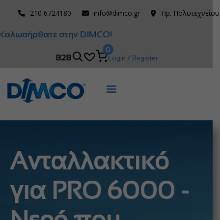
210 6724180
info@dimco.gr
Ηρ. Πολυτεχνείου
Καλωσήρθατε στην DIMCO!
0
B2B
Login / Register
Ανταλλακτικό
για PRO 6000 -