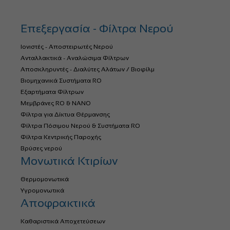
Επεξεργασία - Φίλτρα Νερού
Ιονιστές - Αποστειρωτές Νερού
Ανταλλακτικά - Αναλώσιμα Φίλτρων
Αποσκληρυντές - Διαλύτες Αλάτων / Βιοφίλμ
Βιομηχανικά Συστήματα RO
Εξαρτήματα Φίλτρων
Μεμβράνες RO & NANO
Φίλτρα για Δίκτυα Θέρμανσης
Φίλτρα Πόσιμου Νερού & Συστήματα RO
Φίλτρα Κεντρικής Παροχής
Βρύσες νερού
Μονωτικά Κτιρίων
Θερμομονωτικά
Υγρομονωτικά
Αποφρακτικά
Καθαριστικά Αποχετεύσεων