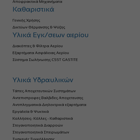
Αποφρακτικά Μηχανήματα
Καθαριστικά
Γενικής Χρήσης
Δικτύων Θέρμανσης & Ψύξης
Υλικά Εγκ/σεων αερίου
Διακόπτες & Φίλτρα Αερίου
Εξαρτήματα Ασφάλειας Αερίου
Σύστημα Σωλήνωσης CSST GASTITE
Υλικά Υδραυλικών
Τάπες Αποχετευτικών Συστημάτων
Αντεπιστροφες Βαλβιδες Αποχετευσης
Αντιπληγματικά-Διηλεκτρικά εξαρτήματα
Εργαλεία & Ψυκτικά
Κολλήσεις- Κόλλες - Καθαριστικά
Στεγανοποιητικά Διαρροών
Στεγανοποιητικά Σπειρωμάτων
Συσκευές Συγκόλλησης