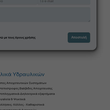
ώ με τους όρους χρήσης
λικά Υδραυλικών
άπες Αποχετευτικών Συστημάτων
ντεπιστροφες Βαλβιδες Αποχετευσης
τιπληγματικά-Διηλεκτρικά εξαρτήματα
γαλεία & Ψυκτικά
λλήσεις- Κόλλες - Καθαριστικά