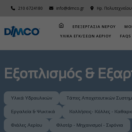
210 6724180
info@dimco.gr
Ηρ. Πολυτεχνείου
ΕΠΕΞΕΡΓΑΣΙΑ ΝΕΡΟΥ
ΜΟ
ΥΛΙΚΑ ΕΓΚ/ΣΕΩΝ ΑΕΡΙΟΥ
FAQS
Εξοπλισμός & Εξα
Υλικά Υδραυλικών
Τάπες Αποχετευτικών Συστη
Εργαλεία & Ψυκτικά
Κολλήσεις- Κόλλες - Καθαρι
Φιάλες Αερίου
Φλοτέρ - Μηχανισμοί - Σιφόνια