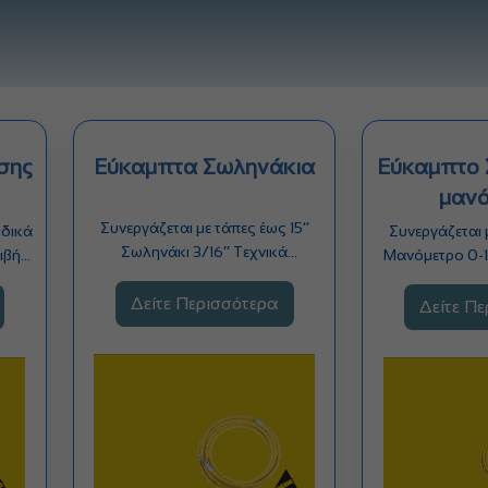
σης
Εύκαμπτα Σωληνάκια
Εύκαμπτο 
μανό
Συνεργάζεται με τάπες έως 15’’
ιδικά
Συνεργάζεται μ
Σωληνάκι 3/16’’ Τεχνικά
ριβής
Μανόμετρο 0-1
Φυλλάδια: Αρχείο1, Αρχείο2
…
Σωληνάκι 3
Γενικός…
Δείτε Περισσότερα
Φυλλ
Δείτε Π