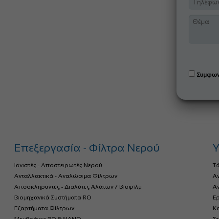
Συμφων
Επεξεργασία - Φίλτρα Νερού
Υ
Ιονιστές - Αποστειρωτές Νερού
Τ
Ανταλλακτικά - Αναλώσιμα Φίλτρων
Α
Αποσκληρυντές - Διαλύτες Αλάτων / Βιοφίλμ
Αν
Βιομηχανικά Συστήματα RO
Ερ
Εξαρτήματα Φίλτρων
Κο