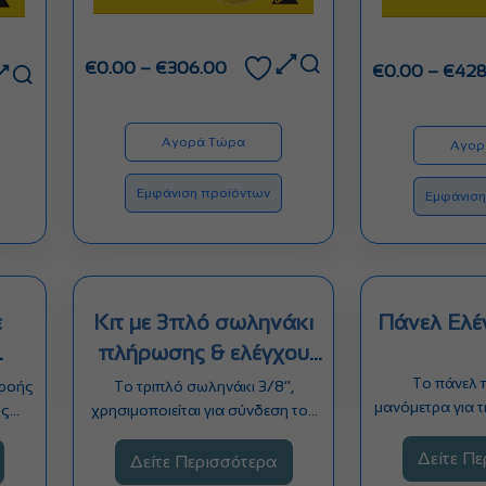
Price
€
0.00
–
€
306.00
€
0.00
–
€
428
range:
€0.00
through
Αγορά Τώρα
Αγορ
€306.00
Εμφάνιση προϊόντων
Εμφάνιση
ε
Κιτ με 3πλό σωληνάκι
Πάνελ Ελέ
πλήρωσης & ελέγχου
Ai...
Το πάνελ 
 ροής
Το τριπλό σωληνάκι 3/8’’,
μανόμετρα για 
ης
χρησιμοποιείται για σύνδεση του
τον έλεγχο
ο,
πάνελ ελέγχου Air-Loc στην…
Δείτε Π
Δείτε Περισσότερα