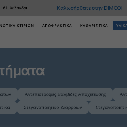
Καλωσήρθατε στην DIMCO!
 161, Χαλάνδρι
ΝΩΤΙΚΑ ΚΤΙΡΙΩΝ
ΑΠΟΦΡΑΚΤΙΚΑ
ΚΑΘΑΡΙΣΤΙΚΑ
ΥΛΙΚ
ρτήματα
μάτων
Αντεπιστροφες Βαλβιδες Αποχετευσης
Αντ
στικά
Στεγανοποιητικά Διαρροών
Στεγανοποιητ