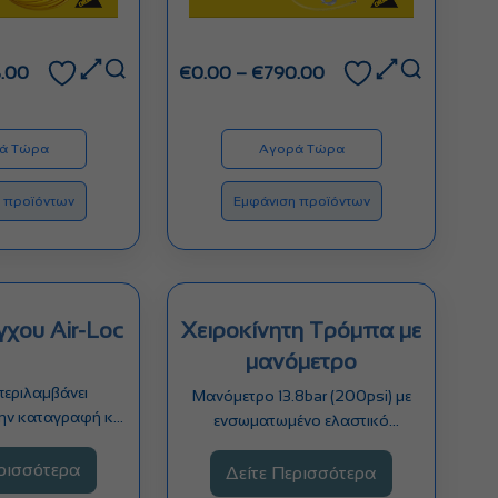
Price
Price
.00
€
0.00
–
€
790.00
range:
range:
€0.00
€0.00
through
through
ά Τώρα
Αγορά Τώρα
€428.00
€790.00
 προϊόντων
Εμφάνιση προϊόντων
γχου Air-Loc
Χειροκίνητη Τρόμπα με
μανόμετρο
περιλαμβάνει
Μανόμετρο 13.8bar (200psi) με
την καταγραφή και
ενσωματωμένο ελαστικό
 της πίεσης…
προστατευτικό κάλυμμα Με
ερισσότερα
κλασσική βαλβίδα πλήρωσης…
Δείτε Περισσότερα