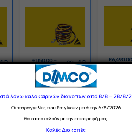
€
6,490.0
€
1,150.00
–
€
22,070.
Price
€
7,700.00
range:
€1,150.00
Αγορ
through
Αγορά Τώρα
€7,700.00
ιστά λόγω καλοκαιρινών διακοπών από 8/8 – 28/8/
Εμφάνιση
Εμφάνιση προϊόντων
Οι παραγγελίες που θα γίνουν μετά την 6/8/2026
θα αποσταλούν με την επιστροφή μας.
Καλές Διακοπές!