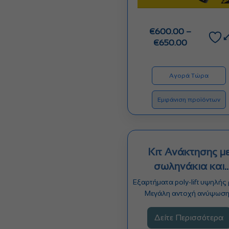
€
600.00
–
Price
€
650.00
range:
€600.00
through
Αγορά Τώρα
€650.00
Εμφάνιση προϊόντων
Κιτ Ανάκτησης μ
σωληνάκια και
μανόμετρο
Εξαρτήματα poly-lift υψηλής
Μεγάλη αντοχή ανύψωσ
Αναδιπλούμενο μανόμετρ
αποτρέπει την ζημιά…
Δείτε Περισσότερα