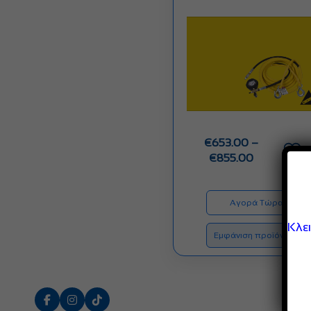
€
653.00
–
Price
€
855.00
range:
€653.00
through
Αγορά Τώρα
€855.00
Κλε
Εμφάνιση προϊόντων