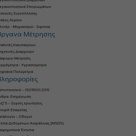
τεγανοποιητικά Διαρροών
τεγανοποιητικά Σπειρωμάτων
υσκευές Συγκόλλησης
ιάλες Αερίου
οτέρ - Μηχανισμοί - Σιφόνια
Όργανα Μέτρησης
ναλυτές Καυσαερίων
νιχνευτές Διαρροών
ιάφοροι Μετρητές
ερμόμετρα - Υγρασιόμετρα
ηφιακά Πολύμετρα
ληροφορίες
στοποιητικό – ISO9001:2015
ρθρα -Ενημέρωση
Q’S – Συχνές ερωτήσεις
οφίλ Εταιρείας
ατάλογοι – Οδηγοί
ελτία Δεδομένων Ασφάλειας (MSDS)
ιαφημιστικά Έντυπα