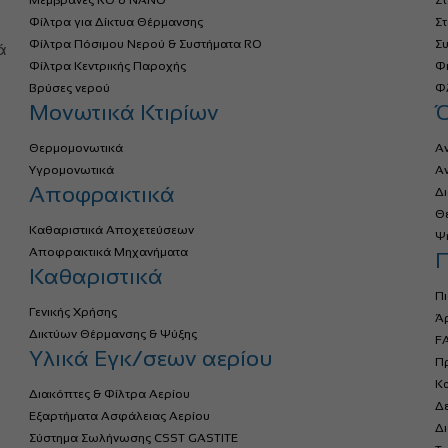
Μεμβράνες RO & NANO
Σ
Φίλτρα για Δίκτυα Θέρμανσης
Σ
α
Φίλτρα Πόσιμου Νερού & Συστήματα RO
Σ
ά
Φίλτρα Κεντρικής Παροχής
Φ
Βρύσες νερού
Φλ
Μονωτικά Κτιρίων
Θερμομονωτικά
Α
Υγρομονωτικά
Α
Αποφρακτικά
Δ
Θ
Καθαριστικά Αποχετεύσεων
Ψ
Αποφρακτικά Μηχανήματα
Π
Καθαριστικά
Πι
Γενικής Χρήσης
Ά
Δικτύων Θέρμανσης & Ψύξης
FA
Υλικά Εγκ/σεων αερίου
Πρ
Κ
Διακόπτες & Φίλτρα Αερίου
Δ
Εξαρτήματα Ασφάλειας Αερίου
Δ
Σύστημα Σωλήνωσης CSST GASTITE