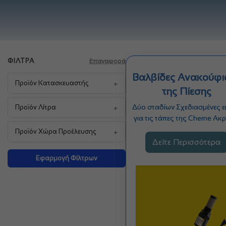
ΦΊΛΤΡΑ
Επαναφορά
Βαλβίδες Ανακούφι
+
Προϊόν Κατασκευαστής
της Πίεσης
+
Δύο σταδίων Σχεδιασμένες ε
Προϊόν Λίτρα
για τις τάπες της Cherne Ακ
ανταπόκριση Ανοίγουν
+
Προϊόν Χώρα Προέλευσης
Δείτε Περισσότερα
Εφαρμογή Φίλτρων