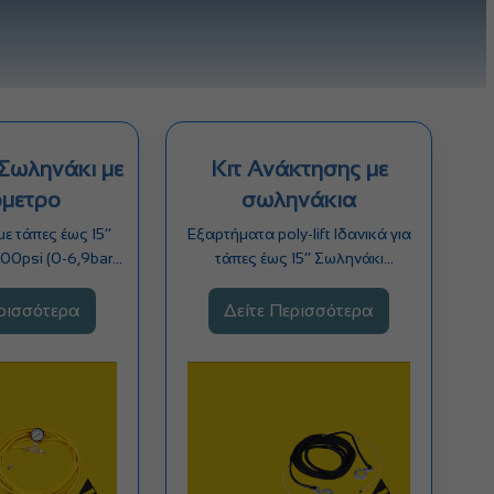
Σωληνάκι με
Κιτ Ανάκτησης με
μετρο
σωληνάκια
ε τάπες έως 15’’
Εξαρτήματα poly-lift Ιδανικά για
00psi (0-6,9bar)
τάπες έως 15’’ Σωληνάκι
/16’’ Τεχνικό
διόγκωσης 3/8’’ βαρέως τύπου…
άδιο:…
ερισσότερα
Δείτε Περισσότερα