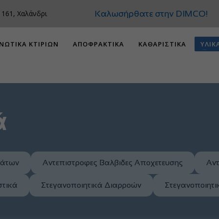
Καλωσήρθατε στη
 161, Χαλάνδρι
ΝΩΤΙΚΑ ΚΤΙΡΙΩΝ
ΑΠΟΦΡΑΚΤΙΚΑ
ΚΑΘΑΡΙΣΤΙΚΑ
ΥΛΙΚ
ά
μάτων
Αντεπιστροφες Βαλβιδες Αποχετευσης
Αντ
στικά
Στεγανοποιητικά Διαρροών
Στεγανοποιητ