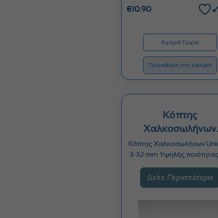
€
10.90
Αγορά Τώρα
Προσθήκη στο καλάθι
Κόπτης
Χαλκοσωλήνων
Uniweld 3-32 m
Κόπτης Χαλκοσωλήνων Uni
3-32 mm Υψηλής ποιότητας
ακρίβειας κόπτης για σωλή
Δείτε Περισσότερα