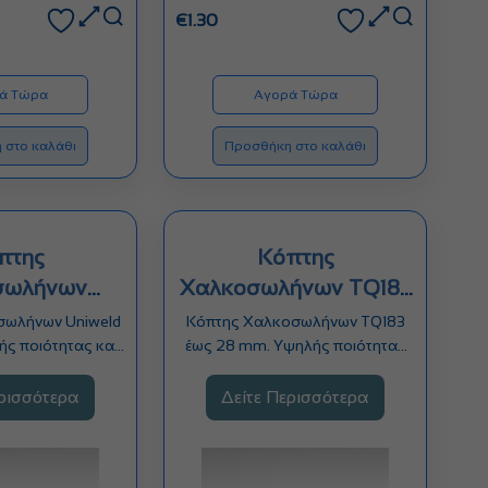
€
1.30
ά Τώρα
Αγορά Τώρα
 στο καλάθι
Προσθήκη στο καλάθι
πτης
Κόπτης
σωλήνων
Χαλκοσωλήνων ΤQ183
d 8-42mm
έως 28 mm
σωλήνων Uniweld
Κόπτης Χαλκοσωλήνων ΤQ183
ς ποιότητας και
έως 28 mm. Υψηλής ποιότητας
της για σωλήνες
και ακρίβειας κόπτης για…
πό…
ερισσότερα
Δείτε Περισσότερα