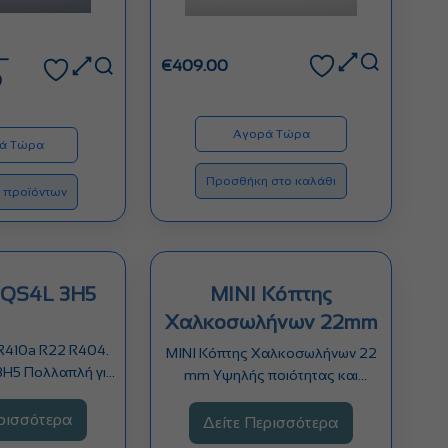
–
€
409.00
Price
0
range:
€220.00
Αγορά Τώρα
through
ά Τώρα
€300.00
Προσθήκη στο καλάθι
 προϊόντων
 QS4L 3H5
MINI Κόπτης
Χαλκοσωλήνων 22mm
R410a R22 R404.
MINI Κόπτης Χαλκοσωλήνων 22
3H5 Πολλαπλή για
mm Υψηλής ποιότητας και
a R22…
ακρίβειας κόπτης για σωλήνες…
ερισσότερα
Δείτε Περισσότερα