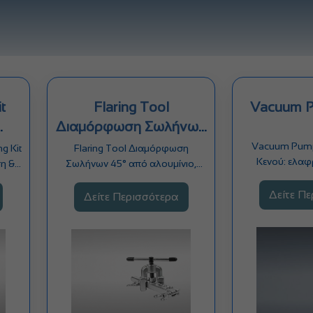
t
Flaring Tool
Vacuum 
Διαμόρφωση Σωλήνων
45°
Vacuum Pump
g Kit
Flaring Tool Διαμόρφωση
Κενού: ελαφρ
η &
Σωλήνων 45° από αλουμίνιο,
μεγάλης αντ
…
μαλακό χαλκό, ορείχαλκο κ.α.
αερισ
σε…
Δείτε Π
Δείτε Περισσότερα