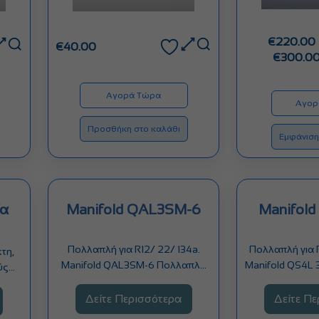
€
220.00
€
40.00
€
300.0
Αγορά Τώρα
Αγορ
Προσθήκη στο καλάθι
Εμφάνιση
α
Manifold QAL3SM-6
Manifold
Πολλαπλή για R12/ 22/ 134a.
Πολλαπλή για 
κτη,
Manifold QAL3SM-6 Πολλαπλή
Manifold QS4L 
ύς
για R12/ 22/ 134a…
R410
 νέο…
Δείτε Περισσότερα
Δείτε Π