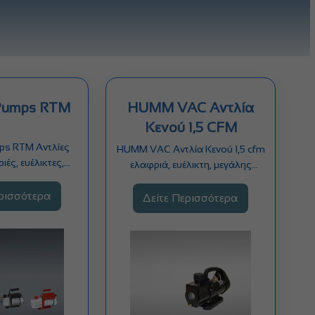
Pumps RTM
HUMM VAC Αντλία
Κενού 1,5 CFM
s RTM Αντλίες
HUMM VAC Αντλία Κενού 1,5 cfm
ιές, ευέλικτες,
ελαφριά, ευέλικτη, μεγάλης
οχής, συνεχούς
αντοχής, συνεχούς αερισμού…
μού και…
ερισσότερα
Δείτε Περισσότερα