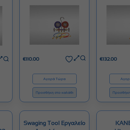
€
110.00
€
132.00
Αγορά Τώρα
Αγορ
Προσθήκη στο καλάθι
Προσθήκη
Swaging Tool Εργαλείο
KANE