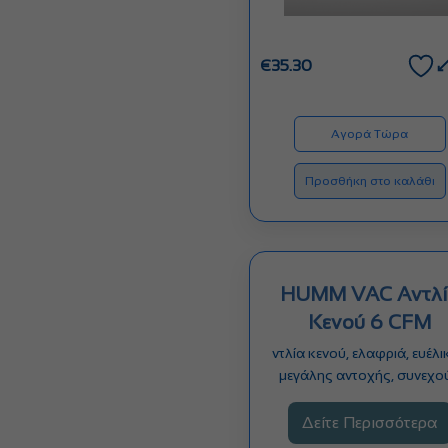
€
35.30
Αγορά Τώρα
Προσθήκη στο καλάθι
HUMM VAC Αντλί
Κενού 6 CFM
ντλία κενού, ελαφριά, ευέλι
μεγάλης αντοχής, συνεχο
αερισμού και ευστάθειας, με
Δείτε Περισσότερα