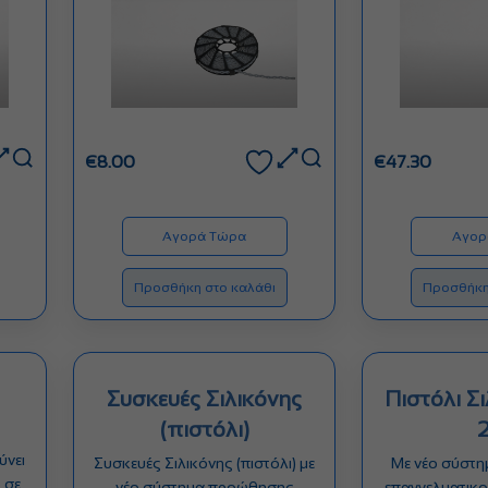
€
8.00
€
47.30
Αγορά Τώρα
Αγορ
Προσθήκη στο καλάθι
Προσθήκη
Συσκευές Σιλικόνης
Πιστόλι Σ
(πιστόλι)
ύνει
Συσκευές Σιλικόνης (πιστόλι) με
Με νέο σύστ
 σε
νέο σύστημα προώθησης
επαγγελματικο