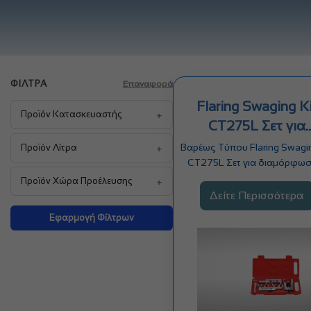
ΦΊΛΤΡΑ
Επαναφορά
Flaring Swaging Ki
+
Προϊόν Κατασκευαστής
CT275L Σετ για
διαμόρφωση &...
+
Βαρέως Τύπου Flaring Swagin
Προϊόν Λίτρα
CT275L Σετ για διαμόρφωσ
διαπλάτυνση σωλήνων
+
Προϊόν Χώρα Προέλευσης
Δείτε Περισσότερα
Εφαρμογή Φίλτρων