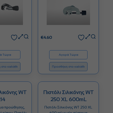
€
4.60
ά Τώρα
Αγορά Τώρα
 στο καλάθι
Προσθήκη στο καλάθι
ιλικόνης WT
Πιστόλι Σιλικόνης WT
214
250 XL 600mL
ημα προώθησης,
Πιστόλι Σιλικόνης WT 250 XL
ύ τύπου. Πιστόλι
600 ml με νέο σύστημα