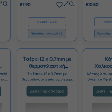
€
7.90
€
10.80
Αγορά Τώρα
Αγορ
Προσθήκη στο καλάθι
Προσθήκη
Τσέρκι 12 x 0,7mm με
Κό
θερμοπλαστική
Χαλκο
m
επίστρωση
Uniwel
weld
Τo Τσέρκι 12 x 0,7mm με
Κόπτης Χαλκο
 και
θερμοπλαστική επίστρωση γκρι
8-42mm Υψηλή
νες…
της Posirol προσφέρει…
ακρίβειας κόπ
α
Δείτε Περισσότερα
Δείτε Π