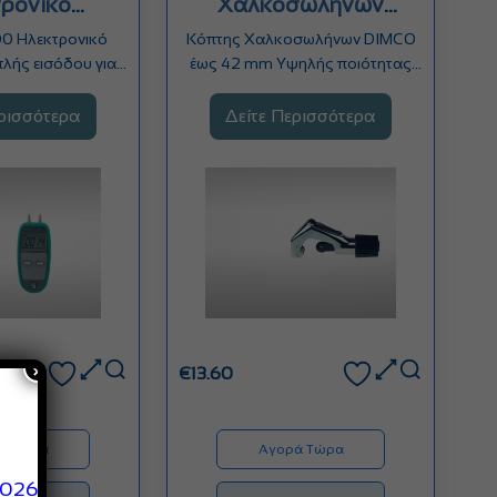
ρονικό
Χαλκοσωλήνων
μετρο
DIMCO έως 42 mm
0 Ηλεκτρονικό
Κόπτης Χαλκοσωλήνων DIMCO
λής εισόδου για
έως 42 mm Υψηλής ποιότητας
ν φυσικού αερίου
και ακρίβειας κόπτης για…
ερισσότερα
Δείτε Περισσότερα
×
€
13.60
ά Τώρα
Αγορά Τώρα
2026