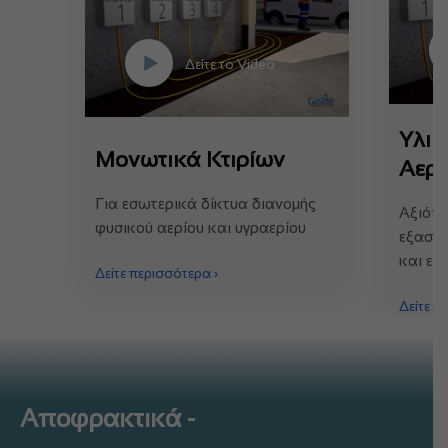
Δείτε το Video
Υλι
Μονωτικά Κτιρίων
Αερί
Για εσωτερικά δίκτυα διανομής
Αξιόπι
φυσικού αερίου και υγραερίου
εξασφα
και εν
Δείτε περισσότερα
›
Δείτε π
Αποφρακτικά -