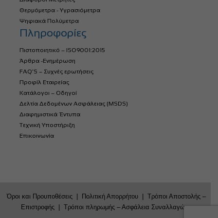
Θερμόμετρα - Υγρασιόμετρα
Ψηφιακά Πολύμετρα
Πληροφορίες
Πιστοποιητικό – ISO9001:2015
Άρθρα -Ενημέρωση
FAQ’S – Συχνές ερωτήσεις
Προφίλ Εταιρείας
Κατάλογοι – Οδηγοί
Δελτία Δεδομένων Ασφάλειας (MSDS)
Διαφημιστικά Έντυπα
Τεχνική Υποστήριξη
Επικοινωνία
Όροι και Προυποθέσεις
|
Πολιτική Απορρήτου
|
Τρόποι Αποστολής –
Επιστροφής
|
Τρόποι πληρωμής – Ασφάλεια Συναλλαγών