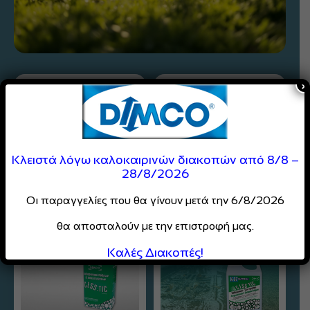
×
CESS TIC 4L
K57 Bacterial
CessTic 4L
Χημικό υγρό που το
Iσχυρό βιολογικό προϊόν
ρίχνετε στο βόθρο, είτε σε
Κλειστά λόγω καλοκαιρινών διακοπών από 8/8 –
με ειδική σύνθεση
28/8/2026
γεμάτο είτε τουλάχιστον…
καλλιέργειας βακτηρίων
Δείτε Περισσότερα
που το ρίχνετε απευθείας…
Δείτε Περισσότερα
Οι παραγγελίες που θα γίνουν μετά την 6/8/2026
θα αποσταλούν με την επιστροφή μας.
Καλές Διακοπές!