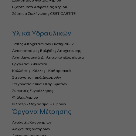
Διακόπτες & Φίλτρα Αερίου
Εξαρτήματα Ασφάλειας Αερίου
Σύστημα Σωλήνωσης CSST GASTITE
Υλικά Υδραυλικών
Τάπες Αποχετευτικών Συστημάτων
Αντεπιστροφες Βαλβιδες Αποχετευσης
Αντιπληγματικά-Διηλεκτρικά εξαρτήματα
Εργαλεία & Ψυκτικά
Κολλήσεις- Κόλλες - Καθαριστικά
Στεγανοποιητικά Διαρροών
Στεγανοποιητικά Σπειρωμάτων
Συσκευές Συγκόλλησης
Φιάλες Αερίου
Φλοτέρ - Μηχανισμοί - Σιφόνια
Όργανα Μέτρησης
Αναλυτές Καυσαερίων
Ανιχνευτές Διαρροών
Διάφοροι Μετρητές