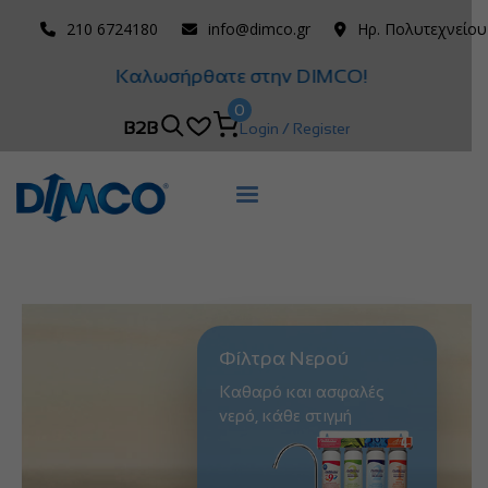
210 6724180
info@dimco.gr
Ηρ. Πολυτεχνείου
Καλωσήρθατε στην DIMCO!
0
B2B
Login / Register
Φίλτρα Νερού
Καθαρό και ασφαλές
νερό, κάθε στιγμή