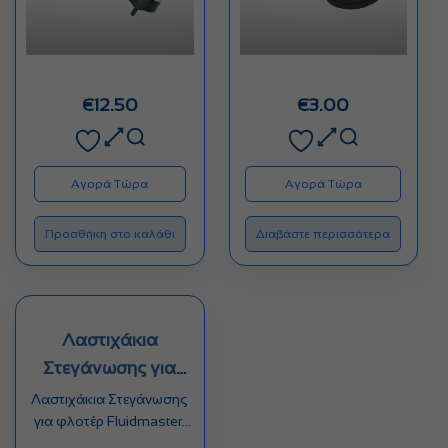
€
12.50
€
3.00
Αγορά Τώρα
Αγορά Τώρα
Προσθήκη στο καλάθι
Διαβάστε περισσότερα
Λαστιχάκια
Στεγάνωσης για
φλοτέρ Fluidmaster
Λαστιχάκια Στεγάνωσης
για φλοτέρ Fluidmaster.
Κατάλληλα για