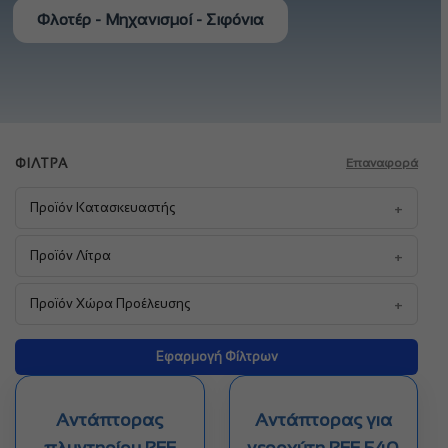
Φλοτέρ - Μηχανισμοί - Σιφόνια
ΦΊΛΤΡΑ
Επαναφορά
+
Προϊόν Κατασκευαστής
+
Προϊόν Λίτρα
+
Προϊόν Χώρα Προέλευσης
Εφαρμογή Φίλτρων
Αντάπτορας
Αντάπτορας για
πλυντηρίου REF
νεροχύτη REF 540