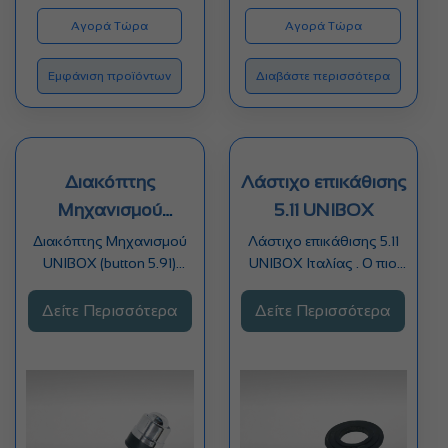
through
Αγορά Τώρα
Αγορά Τώρα
€26.00
Εμφάνιση προϊόντων
Διαβάστε περισσότερα
Διακόπτης
Λάστιχο επικάθισης
Μηχανισμού
5.11 UNIBOX
UNIBOX
Διακόπτης Μηχανισμού
Λάστιχο επικάθισης 5.11
UNIBOX (button 5.91)
UNIBOX Ιταλίας . Ο πιο
Ιταλίας. Ο πιο
τεχνολογικά προηγμένος
τεχνολογικά προηγμένος
μηχανισμός παγκοσμίως.
Δείτε Περισσότερα
Δείτε Περισσότερα
μηχανισμός για…
…