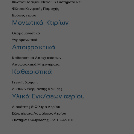
Φίλτρα Πόσιμου Νερού & Συστήματα RO
Φίλτρα Κεντρικής Παροχής
Βρύσες νερού
Μονωτικά Κτιρίων
Θερμομονωτικά
Υγρομονωτικά
Αποφρακτικά
Καθαριστικά Αποχετεύσεων
Αποφρακτικά Μηχανήματα
Καθαριστικά
Γενικής Χρήσης
Δικτύων Θέρμανσης & Ψύξης
Υλικά Εγκ/σεων αερίου
Διακόπτες & Φίλτρα Αερίου
Εξαρτήματα Ασφάλειας Αερίου
Σύστημα Σωλήνωσης CSST GASTITE