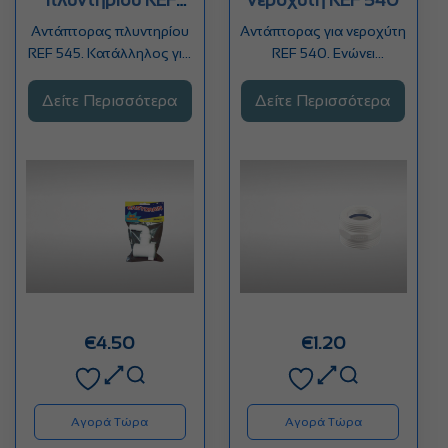
545
Αντάπτορας πλυντηρίου
Αντάπτορας για νεροχύτη
REF 545. Κατάλληλος για
REF 540. Ενώνει
όπου υπάρχει ανάγκη
σπείρωμα 1 1/2" με 1 1/4".
σύνδεσης σωλήνας
Δείτε Περισσότερα
Δείτε Περισσότερα
πλυντηρίου…
€
4.50
€
1.20
Αγορά Τώρα
Αγορά Τώρα