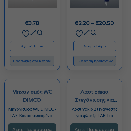
Price
€
3.78
€
2.20
–
€
20.50
range:
€2.20
throug
Αγορά Τώρα
Αγορά Τώρα
€20.5
Προσθήκη στο καλάθι
Εμφάνιση προϊόντων
Μηχανισμός WC
Λαστιχάκια
DIMCO
Στεγάνωσης για
φλοτέρ LAB
Μηχανισμός WC DIMCO-
Λαστιχάκια Στεγάνωσης
LAB. Κατασκευασμένος
για φλοτέρ LAB. Για
από ανοξείδωτο χάλυβα
στέγανωση όλων των
για μεγαλύτερη διάρκεια
φλοτέρ
Δείτε Περισσότερα
Δείτε Περισσότερα