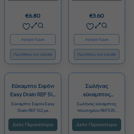
€
6.80
€
3.60
Αγορά Τώρα
Αγορά Τώρα
Προσθήκη στο καλάθι
Προσθήκη στο καλάθι
Εύκαμπτο Σιφόνι
Σωλήνας
Easy Drain REF 512
εύκαμπτος
με αντάπτορα
πλυντηρίου REF535
Εύκαμπτο Σιφόνι Easy
Σωλήνας εύκαμπτος
Drain REF 512 με
πλυντηρίου REF535.
αντάπτορα. Περιλαμβάνει
Κατάλληλος για
το αντάπτορα Νο…
εφαρμογή σε πλυντήρια
Δείτε Περισσότερα
Δείτε Περισσότερα
ρούχων και