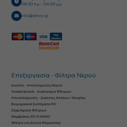
08:30 π.μ – 04:00 μ.μ
info@dimco.gr
Επεξεργασία - Φίλτρα Νερού
Ιονιστές - Αποστειρωτές Νερού
Ανταλλακτικά - Αναλώσιμα Φίλτρων
Αποσκληρυντές - Διαλύτες Αλάτων / Βιοφίλμ
Βιομηχανικά Συστήματα RO
Εξαρτήματα Φίλτρων
Μεμβράνες RO & NANO
Φίλτρα για Δίκτυα Θέρμανσης