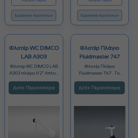
€24.00
€9.00
Εμφάνιση προϊόντων
Εμφάνιση προϊόντων
Φλοτέρ WC DIMCO
Φλοτέρ Πλάγιο
LAB Α303
Fluidmaster 747
Φλοτέρ WC DIMCO LAB
Φλοτέρ Πλάγιο
Α303 πλάγιο 1/2" Απλού
Fluidmaster 747 . Το
τύπου με "φούσκα"
καλύτερο φλοτέρ στον
κόσμο ! To μοναδικό…
Δείτε Περισσότερα
Δείτε Περισσότερα