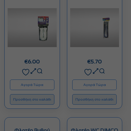
πιάτων.Επιμυκήνεται…
€
6.00
€
5.70
Αγορά Τώρα
Αγορά Τώρα
Προσθήκη στο καλάθι
Προσθήκη στο καλάθι
Φλοτέρ Βυθού
Φλοτέρ WC DIMCO