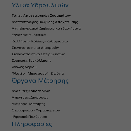
Υλικά Υδραυλικών
Τάπες Αποχετευτικών Συστημάτων
Αντεπιστροφες Βαλβιδες Αποχετευσης
Αντιπληγματικά-Διηλεκτρικά εξαρτήματα
Εργαλεία & Ψυκτικά
Κολλήσεις- Κόλλες - Καθαριστικά
Στεγανοποιητικά Διαρροών
Στεγανοποιητικά Σπειρωμάτων
Συσκευές Συγκόλλησης
Φιάλες Αερίου
Φλοτέρ - Μηχανισμοί - Σιφόνια
Όργανα Μέτρησης
Αναλυτές Καυσαερίων
Ανιχνευτές Διαρροών
Διάφοροι Μετρητές
Θερμόμετρα - Υγρασιόμετρα
Ψηφιακά Πολύμετρα
Πληροφορίες