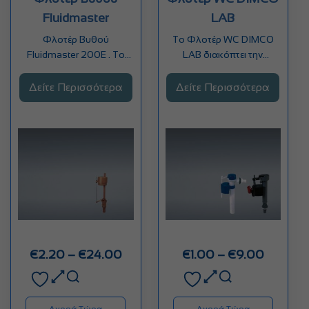
Fluidmaster
LAB
Φλοτέρ Βυθού
Το Φλοτέρ WC DIMCO
Fluidmaster 200E . Το
LAB διακόπτει την
καλύτερο φλοτέρ στον
παροχή με την πίεση
κόσμο ! To…
που…
Δείτε Περισσότερα
Δείτε Περισσότερα
Price
Price
€
2.20
–
€
24.00
€
1.00
–
€
9.00
range:
range:
€2.20
€1.00
through
through
Αγορά Τώρα
Αγορά Τώρα