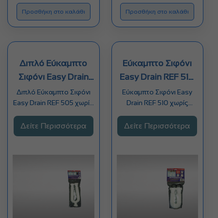
Προσθήκη στο καλάθι
Προσθήκη στο καλάθι
Διπλό Εύκαμπτο
Εύκαμπτο Σιφόνι
Σιφόνι Easy Drain
Easy Drain REF 510
REF 505 χωρίς ...
χωρίς αντάπτορα
Διπλό Εύκαμπτο Σιφόνι
Εύκαμπτο Σιφόνι Easy
Easy Drain REF 505 χωρίς
Drain REF 510 χωρίς
αντάπτορες για
αντάπτορα Ελαφρύ Με
νεροχύτες κουζίνας,…
εκπληκτική ευκαμψία…
Δείτε Περισσότερα
Δείτε Περισσότερα