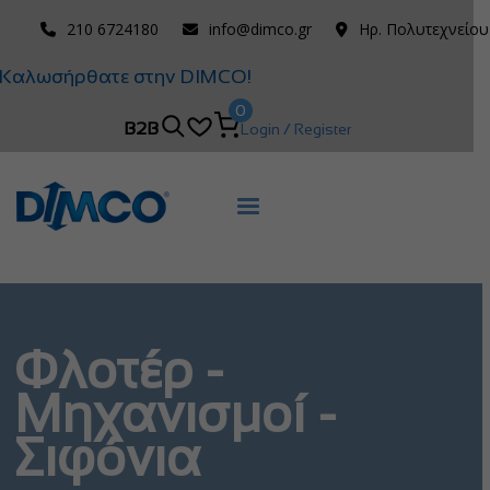
210 6724180
info@dimco.gr
Ηρ. Πολυτεχνείου
Καλωσήρθατε στην DIMCO!
0
B2B
Login / Register
Φλοτέρ -
Μηχανισμοί -
Σιφόνια