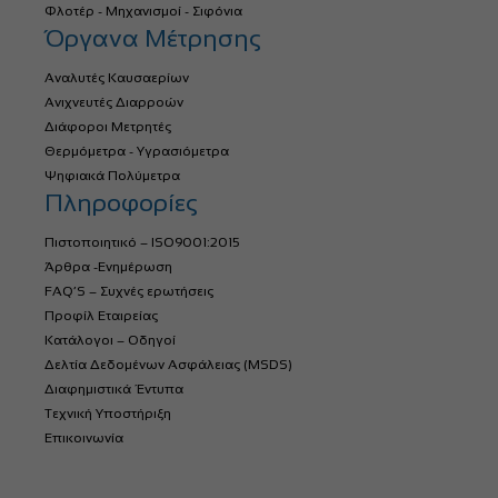
Φλοτέρ - Μηχανισμοί - Σιφόνια
Όργανα Μέτρησης
Αναλυτές Καυσαερίων
Ανιχνευτές Διαρροών
Διάφοροι Μετρητές
Θερμόμετρα - Υγρασιόμετρα
Ψηφιακά Πολύμετρα
Πληροφορίες
Πιστοποιητικό – ISO9001:2015
Άρθρα -Ενημέρωση
FAQ’S – Συχνές ερωτήσεις
Προφίλ Εταιρείας
Κατάλογοι – Οδηγοί
Δελτία Δεδομένων Ασφάλειας (MSDS)
Διαφημιστικά Έντυπα
Τεχνική Υποστήριξη
Επικοινωνία