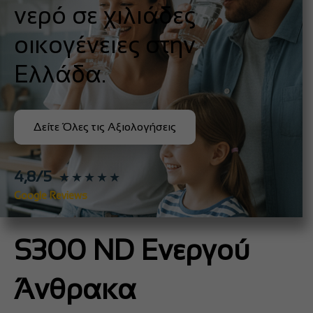
νερό σε χιλιάδες
οικογένειες στην
Ελλάδα.
Δείτε Όλες τις Αξιολογήσεις
4,8/5
★★★★★
Google Reviews
S300 ND Ενεργού
Άνθρακα