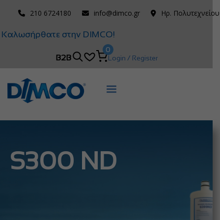
210 6724180
info@dimco.gr
Ηρ. Πολυτεχνείου
Καλωσήρθατε στην DIMCO!
0
B2B
Login / Register
S300 ND