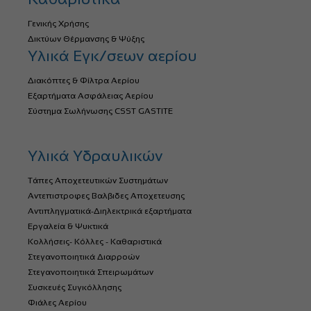
Γενικής Χρήσης
Δικτύων Θέρμανσης & Ψύξης
Υλικά Εγκ/σεων αερίου
Διακόπτες & Φίλτρα Αερίου
Εξαρτήματα Ασφάλειας Αερίου
Σύστημα Σωλήνωσης CSST GASTITE
Υλικά Υδραυλικών
Τάπες Αποχετευτικών Συστημάτων
Αντεπιστροφες Βαλβιδες Αποχετευσης
Αντιπληγματικά-Διηλεκτρικά εξαρτήματα
Εργαλεία & Ψυκτικά
Κολλήσεις- Κόλλες - Καθαριστικά
Στεγανοποιητικά Διαρροών
Στεγανοποιητικά Σπειρωμάτων
Συσκευές Συγκόλλησης
Φιάλες Αερίου