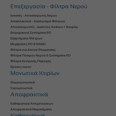
Επεξεργασία - Φίλτρα Νερού
Ιονιστές - Αποστειρωτές Νερού
Ανταλλακτικά - Αναλώσιμα Φίλτρων
Αποσκληρυντές - Διαλύτες Αλάτων / Βιοφίλμ
Βιομηχανικά Συστήματα RO
Εξαρτήματα Φίλτρων
Μεμβράνες RO & NANO
Φίλτρα για Δίκτυα Θέρμανσης
Φίλτρα Πόσιμου Νερού & Συστήματα RO
Φίλτρα Κεντρικής Παροχής
Βρύσες νερού
Μονωτικά Κτιρίων
Θερμομονωτικά
Υγρομονωτικά
Αποφρακτικά
Καθαριστικά Αποχετεύσεων
Αποφρακτικά Μηχανήματα
Καθαριστικά