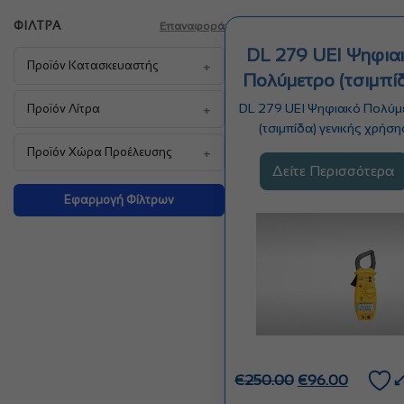
ΦΊΛΤΡΑ
Επαναφορά
DL 279 UEI Ψηφια
+
Προϊόν Κατασκευαστής
Πολύμετρο (τσιμπί
+
DL 279 UEI Ψηφιακό Πολύμ
Προϊόν Λίτρα
(τσιμπίδα) γενικής χρήση
πολύμετρο και συνοδεύεται
+
Προϊόν Χώρα Προέλευσης
Δείτε Περισσότερα
Εφαρμογή Φίλτρων
Original
Η
€
250.00
€
96.00
price
τρέχουσ