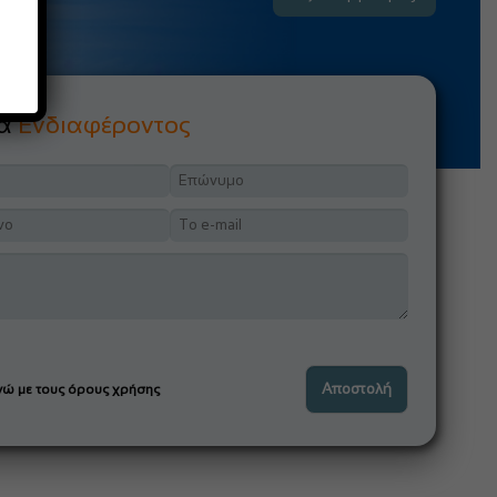
μα
Ενδιαφέροντος
ώ με τους όρους χρήσης