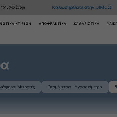
Καλωσήρθατε στην DIMCO!
 161, Χαλάνδρι
ΝΩΤΙΚΑ ΚΤΙΡΙΩΝ
ΑΠΟΦΡΑΚΤΙΚΑ
ΚΑΘΑΡΙΣΤΙΚΑ
ΥΛΙΚ
ρα
ιάφοροι Μετρητές
Θερμόμετρα - Υγρασιόμετρα