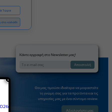
ά Τώρα
 στο καλάθι
Κάντε εγγραφή στο Newsletter μας!
Αποστολή
×
Θα μας τιμούσε ιδιαίτερα να μοιραστείτε
τη γνώμη σας για τα προϊόντα και τις
υπηρεσίες μας με ένα σύντομο review.
2026
Αξιολογήστε μας