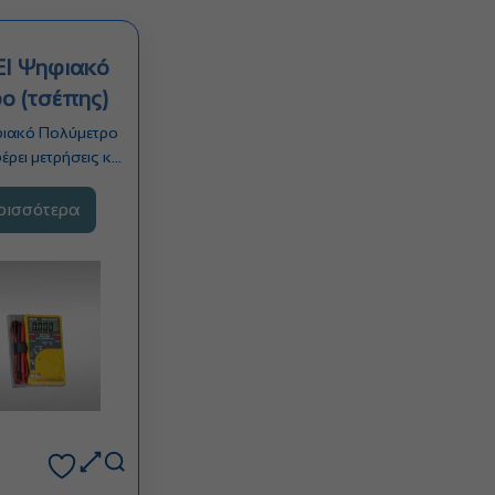
I Ψηφιακό
ο (τσέπης)
φιακό Πολύμετρο
ρει μετρήσεις και
τρήσεων ίδιες…
ερισσότερα