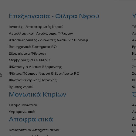
Επεξεργασία - Φίλτρα Νερού
Υ
Ιονιστές - Αποστειρωτές Νερού
Τ
Ανταλλακτικά - Αναλώσιμα Φίλτρων
Α
Αποσκληρυντές - Διαλύτες Αλάτων / Βιοφίλμ
Αν
Βιομηχανικά Συστήματα RO
Ερ
Εξαρτήματα Φίλτρων
Κο
Μεμβράνες RO & NANO
Σ
Φίλτρα για Δίκτυα Θέρμανσης
Σ
α
Φίλτρα Πόσιμου Νερού & Συστήματα RO
Σ
ά
Φίλτρα Κεντρικής Παροχής
Φ
Βρύσες νερού
Φλ
Μονωτικά Κτιρίων
Θερμομονωτικά
Α
Υγρομονωτικά
Α
Αποφρακτικά
Δ
Θ
Καθαριστικά Αποχετεύσεων
Ψ