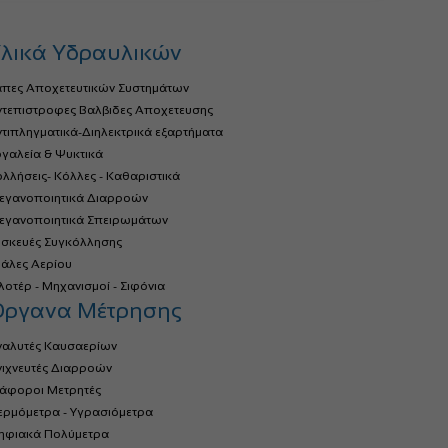
λικά Υδραυλικών
άπες Αποχετευτικών Συστημάτων
ντεπιστροφες Βαλβιδες Αποχετευσης
τιπληγματικά-Διηλεκτρικά εξαρτήματα
γαλεία & Ψυκτικά
λλήσεις- Κόλλες - Καθαριστικά
τεγανοποιητικά Διαρροών
τεγανοποιητικά Σπειρωμάτων
υσκευές Συγκόλλησης
ιάλες Αερίου
οτέρ - Μηχανισμοί - Σιφόνια
Όργανα Μέτρησης
ναλυτές Καυσαερίων
νιχνευτές Διαρροών
ιάφοροι Μετρητές
ερμόμετρα - Υγρασιόμετρα
ηφιακά Πολύμετρα