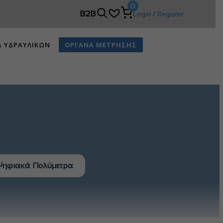
0
B2B
Login / Register
Α ΥΔΡΑΥΛΙΚΩΝ
ΟΡΓΑΝΑ ΜΕΤΡΗΣΗΣ
Ψηφιακά Πολύμετρα