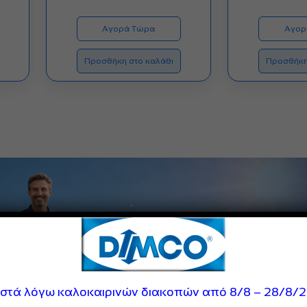
was:
τιμή
€190.00.
είναι:
Αγορά Τώρα
Αγορ
€89.00.
Προσθήκη στο καλάθι
Προσθήκη
ιστά λόγω καλοκαιρινών διακοπών από 8/8 – 28/8/