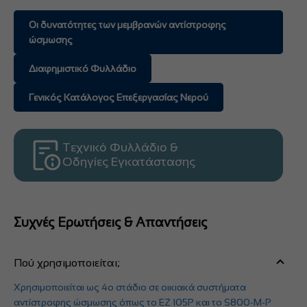
Οι δυνατότητες των μεμβρανών αντίστροφης
ώσμωσης
Διαφημιστικό Φυλλάδιο
Γενικός Κατάλογος Επεξεργασίας Νερού
Τεχνικό Φυλλάδιο &
Οδηγίες Εγκατάστασης
Συχνές Ερωτήσεις & Απαντήσεις
Πού χρησιμοποιείται;
Χρησιμοποιείται ως 4ο στάδιο σε οικιακά συστήματα
αντίστροφης ώσμωσης όπως το EZ 105P και το S800-M-P