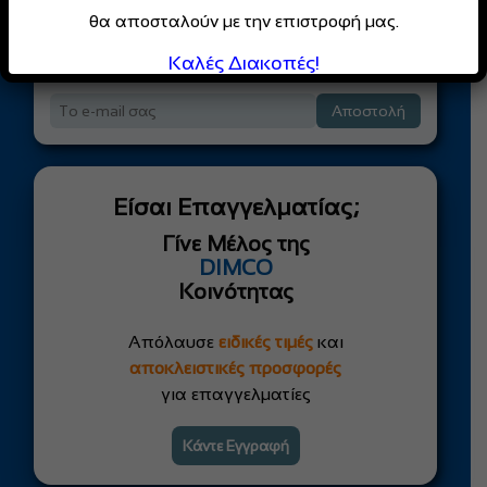
θα αποσταλούν με την επιστροφή μας.
Καλές Διακοπές!
Κάντε εγγραφή στο Newsletter μας!
Αποστολή
Είσαι Επαγγελματίας;
Γίνε Μέλος της
DIMCO
Κοινότητας
Απόλαυσε
ειδικές τιμές
και
αποκλειστικές προσφορές
για επαγγελματίες
Κάντε Εγγραφή