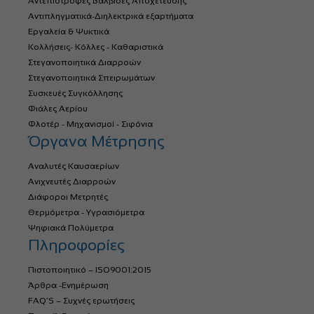
Αντεπιστροφες Βαλβιδες Αποχετευσης
Αντιπληγματικά-Διηλεκτρικά εξαρτήματα
Εργαλεία & Ψυκτικά
Κολλήσεις- Κόλλες - Καθαριστικά
Στεγανοποιητικά Διαρροών
Στεγανοποιητικά Σπειρωμάτων
Συσκευές Συγκόλλησης
Φιάλες Αερίου
Φλοτέρ - Μηχανισμοί - Σιφόνια
Όργανα Μέτρησης
Αναλυτές Καυσαερίων
Ανιχνευτές Διαρροών
Διάφοροι Μετρητές
Θερμόμετρα - Υγρασιόμετρα
Ψηφιακά Πολύμετρα
Πληροφορίες
Πιστοποιητικό – ISO9001:2015
Άρθρα -Ενημέρωση
FAQ’S – Συχνές ερωτήσεις