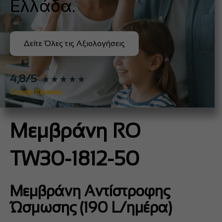
Ελλάδα.
Δείτε Όλες τις Αξιολογήσεις
4,8/5
★★★★★
Google Reviews
Μεμβράνη RO
TW30-1812-50
Μεμβράνη Αντίστροφης
Ώσμωσης (190 L/ημέρα)