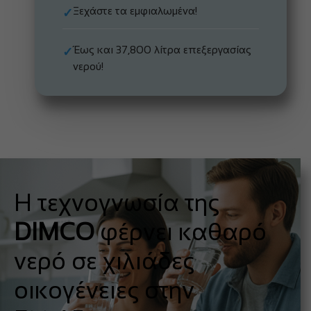
Ξεχάστε τα εμφιαλωμένα!
✓
Έως και 37,800 λίτρα επεξεργασίας
✓
νερού!
Η τεχνογνωσία της
DIMCO
φέρνει καθαρό
νερό σε χιλιάδες
οικογένειες στην