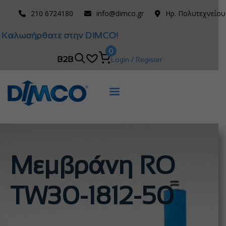
210 6724180
info@dimco.gr
Ηρ. Πολυτεχνείου
Καλωσήρθατε στην DIMCO!
0
B2B
Login / Register
Μεμβράνη RO
TW30-1812-50