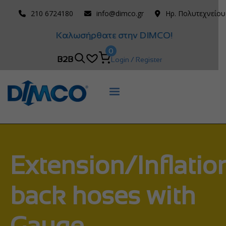
210 6724180
info@dimco.gr
Ηρ. Πολυτεχνείου
Καλωσήρθατε στην DIMCO!
0
B2B
Login / Register
Extension/Inflatio
back hoses with