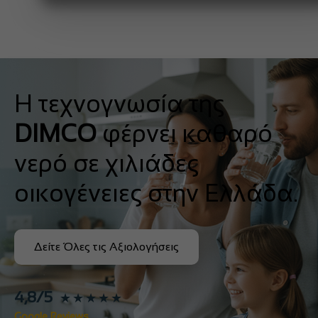
Η τεχνογνωσία της
DIMCO
φέρνει καθαρό
νερό σε χιλιάδες
οικογένειες στην Ελλάδα.
Δείτε Όλες τις Αξιολογήσεις
4,8/5
★★★★★
Google Reviews