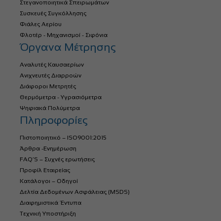
Στεγανοποιητικά Σπειρωμάτων
Συσκευές Συγκόλλησης
Φιάλες Αερίου
Φλοτέρ - Μηχανισμοί - Σιφόνια
Όργανα Μέτρησης
Αναλυτές Καυσαερίων
Ανιχνευτές Διαρροών
Διάφοροι Μετρητές
Θερμόμετρα - Υγρασιόμετρα
Ψηφιακά Πολύμετρα
Πληροφορίες
Πιστοποιητικό – ISO9001:2015
Άρθρα -Ενημέρωση
FAQ’S – Συχνές ερωτήσεις
Προφίλ Εταιρείας
Κατάλογοι – Οδηγοί
Δελτία Δεδομένων Ασφάλειας (MSDS)
Διαφημιστικά Έντυπα
Τεχνική Υποστήριξη