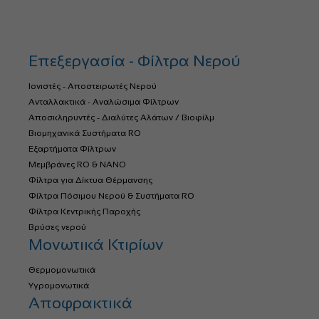
Επεξεργασία - Φίλτρα Νερού
Ιονιστές - Αποστειρωτές Νερού
Ανταλλακτικά - Αναλώσιμα Φίλτρων
Αποσκληρυντές - Διαλύτες Αλάτων / Βιοφίλμ
Βιομηχανικά Συστήματα RO
Εξαρτήματα Φίλτρων
Μεμβράνες RO & NANO
Φίλτρα για Δίκτυα Θέρμανσης
Φίλτρα Πόσιμου Νερού & Συστήματα RO
Φίλτρα Κεντρικής Παροχής
Βρύσες νερού
Μονωτικά Κτιρίων
Θερμομονωτικά
Υγρομονωτικά
Αποφρακτικά