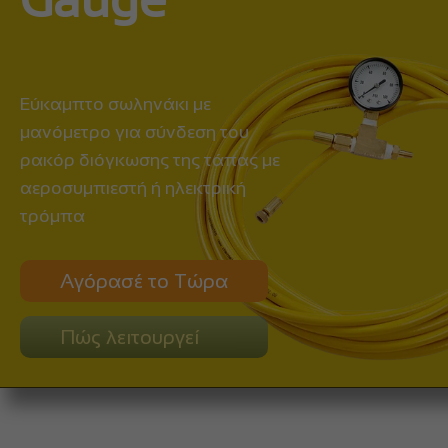
Gauge
Εύκαμπτο σωληνάκι με
μανόμετρο για σύνδεση του
ρακόρ διόγκωσης της τάπας με
αεροσυμπιεστή ή ηλεκτρική
τρόμπα
Αγόρασέ το Τώρα
Πώς λειτουργεί