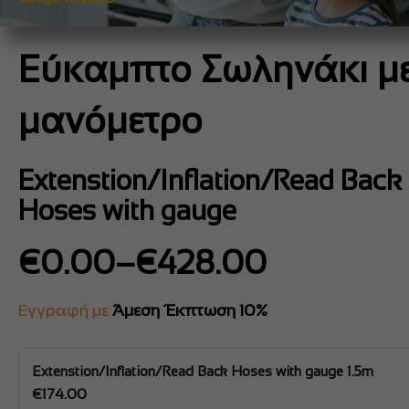
Εύκαμπτο Σωληνάκι μ
μανόμετρο
Extenstion/Inflation/Read Back
Hoses with gauge
Price
€
0.00
–
€
428.00
range:
€0.00
Εγγραφή με
Άμεση Έκπτωση 10%
through
€428.00
Extenstion/Inflation/Read Back Hoses with gauge 1.5m
€
174.00