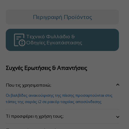
Περιγραφή Προϊόντος
Τεχνικό Φυλλάδιο &
Οδηγίες Εγκατάστασης
Συχνές Ερωτήσεις & Απαντήσεις
Που τις χρησιμοποιώ;
Οι βαλβίδες ανακούφισης της πίεσης προσαρτούνται στις
τάπες της σειράς i2 σε ρακόρ ταχείας αποσύνδεσης
Τί προσφέρει η χρήση τους;
Η χρήση τους προσφέρει την ασφάλεια από υπερδιόγκωση