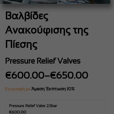
Βαλβίδες
Ανακούφισης της
Πίεσης
Pressure Relief Valves
Price
€
600.00
–
€
650.00
range:
€600.00
Εγγραφή με
Άμεση Έκπτωση 10%
through
€650.00
Pressure Relief Valve 2.5bar
€
600.00