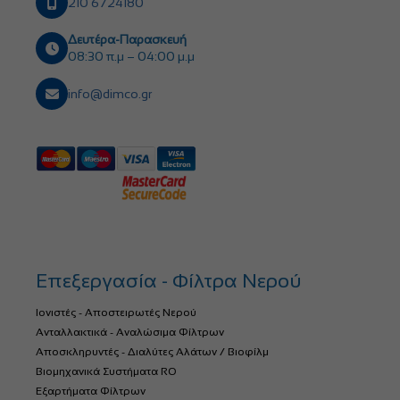
210 6724180
Δευτέρα-Παρασκευή
08:30 π.μ – 04:00 μ.μ
info@dimco.gr
Επεξεργασία - Φίλτρα Νερού
Ιονιστές - Αποστειρωτές Νερού
Ανταλλακτικά - Αναλώσιμα Φίλτρων
Αποσκληρυντές - Διαλύτες Αλάτων / Βιοφίλμ
Βιομηχανικά Συστήματα RO
Εξαρτήματα Φίλτρων