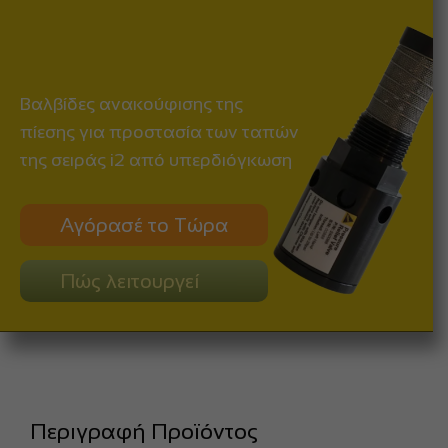
Βαλβίδες ανακούφισης της
πίεσης για προστασία των ταπών
της σειράς i2 από υπερδιόγκωση
Αγόρασέ το Τώρα
Πώς λειτουργεί
Περιγραφή Προϊόντος