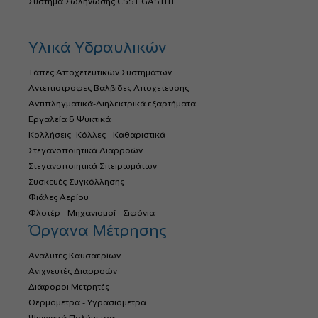
Σύστημα Σωλήνωσης CSST GASTITE
Υλικά Υδραυλικών
Τάπες Αποχετευτικών Συστημάτων
Αντεπιστροφες Βαλβιδες Αποχετευσης
Αντιπληγματικά-Διηλεκτρικά εξαρτήματα
Εργαλεία & Ψυκτικά
Κολλήσεις- Κόλλες - Καθαριστικά
Στεγανοποιητικά Διαρροών
Στεγανοποιητικά Σπειρωμάτων
Συσκευές Συγκόλλησης
Φιάλες Αερίου
Φλοτέρ - Μηχανισμοί - Σιφόνια
Όργανα Μέτρησης
Αναλυτές Καυσαερίων
Ανιχνευτές Διαρροών
Διάφοροι Μετρητές
Θερμόμετρα - Υγρασιόμετρα