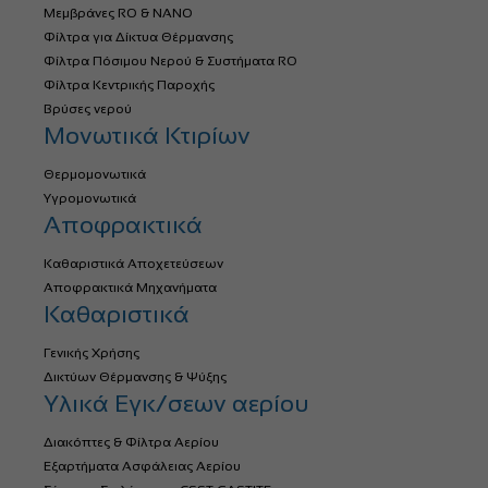
Μεμβράνες RO & NANO
Φίλτρα για Δίκτυα Θέρμανσης
Φίλτρα Πόσιμου Νερού & Συστήματα RO
Φίλτρα Κεντρικής Παροχής
Βρύσες νερού
Μονωτικά Κτιρίων
Θερμομονωτικά
Υγρομονωτικά
Αποφρακτικά
Καθαριστικά Αποχετεύσεων
Αποφρακτικά Μηχανήματα
Καθαριστικά
Γενικής Χρήσης
Δικτύων Θέρμανσης & Ψύξης
Υλικά Εγκ/σεων αερίου
Διακόπτες & Φίλτρα Αερίου
Εξαρτήματα Ασφάλειας Αερίου