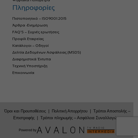
Ψηφιακά Πολύμετρα
Πληροφορίες
Πιστοποιητικό – ISO9001:2015
Άρθρα -Ενημέρωση
FAQ’S – Συχνές ερωτήσεις
Προφίλ Εταιρείας
Κατάλογοι – Οδηγοί
Δελτία Δεδομένων Ασφάλειας (MSDS)
Διαφημιστικά Έντυπα
Τεχνική Υποστήριξη
Επικοινωνία
Όροι και Προυποθέσεις
|
Πολιτική Απορρήτου
|
Τρόποι Αποστολής –
Επιστροφής
|
Τρόποι πληρωμής – Ασφάλεια Συναλλαγών
Powered by