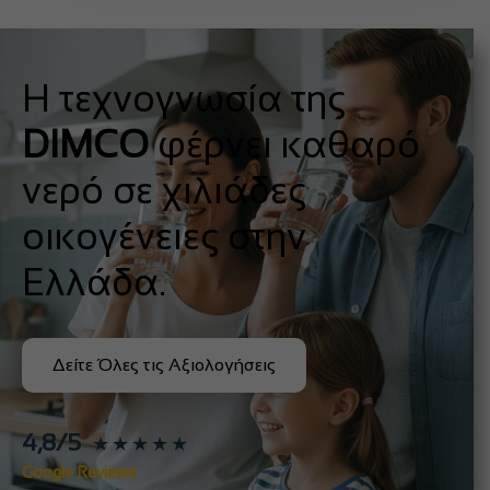
Η τεχνογνωσία της
DIMCO
φέρνει καθαρό
νερό σε χιλιάδες
οικογένειες στην
Ελλάδα.
Δείτε Όλες τις Αξιολογήσεις
4,8/5
★★★★★
Google Reviews