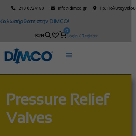
210 6724180
info@dimco.gr
Ηρ. Πολυτεχνείου
Καλωσήρθατε στην DIMCO!
0
B2B
Login / Register
Pressure Relief
Valves