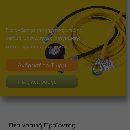
Για ανάκτηση της τάπας από το
δίκτυο, με σωληνάκι διόγκωσης-
αποδιόγκωσης και μανόμετρο
Αγόρασέ το Τώρα
Πώς λειτουργεί
Περιγραφή Προϊόντος