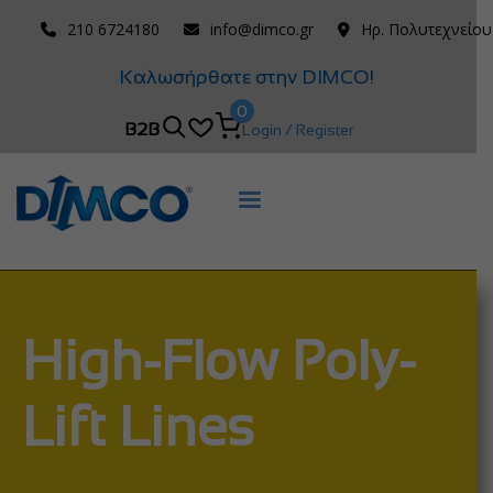
210 6724180
info@dimco.gr
Ηρ. Πολυτεχνείου
Καλωσήρθατε στην DIMCO!
0
B2B
Login / Register
High-Flow Poly-
Lift Lines