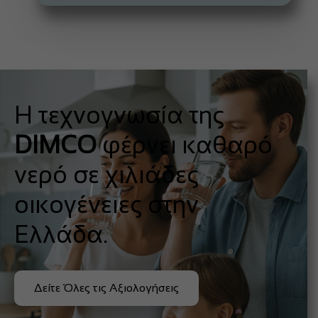
Η τεχνογνωσία της
DIMCO
φέρνει καθαρό
νερό σε χιλιάδες
οικογένειες στην
Ελλάδα.
Δείτε Όλες τις Αξιολογήσεις