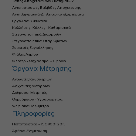
Τάπες Αποχετευτικών Συστημάτων
Αντεπιστροφες Βαλβιδες Αποχετευσης
Αντιπληγματικά-Διηλεκτρικά εξαρτήματα
Εργαλεία & Ψυκτικά
Κολλήσεις- Κόλλες - Καθαριστικά
Στεγανοποιητικά Διαρροών
Στεγανοποιητικά Σπειρωμάτων
Συσκευές Συγκόλλησης
Φιάλες Αερίου
Φλοτέρ - Μηχανισμοί - Σιφόνια
Όργανα Μέτρησης
Αναλυτές Καυσαερίων
Ανιχνευτές Διαρροών
Διάφοροι Μετρητές
Θερμόμετρα - Υγρασιόμετρα
Ψηφιακά Πολύμετρα
Πληροφορίες
Πιστοποιητικό – ISO9001:2015
Άρθρα -Ενημέρωση