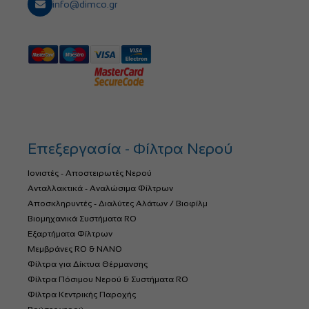
info@dimco.gr
Επεξεργασία - Φίλτρα Νερού
Ιονιστές - Αποστειρωτές Νερού
Ανταλλακτικά - Αναλώσιμα Φίλτρων
Αποσκληρυντές - Διαλύτες Αλάτων / Βιοφίλμ
Βιομηχανικά Συστήματα RO
Εξαρτήματα Φίλτρων
Μεμβράνες RO & NANO
Φίλτρα για Δίκτυα Θέρμανσης
Φίλτρα Πόσιμου Νερού & Συστήματα RO
Φίλτρα Κεντρικής Παροχής