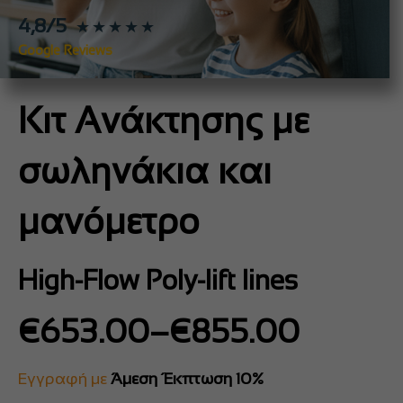
4,8/5
★★★★★
Google Reviews
Κιτ Ανάκτησης με
σωληνάκια και
μανόμετρο
High-Flow Poly-lift lines
Price
€
653.00
–
€
855.00
range:
€653.00
Εγγραφή με
Άμεση Έκπτωση 10%
through