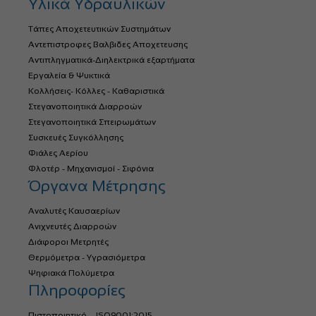
Υλικά Υδραυλικών
Τάπες Αποχετευτικών Συστημάτων
Αντεπιστροφες Βαλβιδες Αποχετευσης
Αντιπληγματικά-Διηλεκτρικά εξαρτήματα
Εργαλεία & Ψυκτικά
Κολλήσεις- Κόλλες - Καθαριστικά
Στεγανοποιητικά Διαρροών
Στεγανοποιητικά Σπειρωμάτων
Συσκευές Συγκόλλησης
Φιάλες Αερίου
Φλοτέρ - Μηχανισμοί - Σιφόνια
Όργανα Μέτρησης
Αναλυτές Καυσαερίων
Ανιχνευτές Διαρροών
Διάφοροι Μετρητές
Θερμόμετρα - Υγρασιόμετρα
Ψηφιακά Πολύμετρα
Πληροφορίες
Πιστοποιητικό – ISO9001:2015