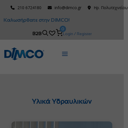
210 6724180
info@dimco.gr
Ηρ. Πολυτεχνείου
Καλωσήρθατε στην DIMCO!
0
B2B
Login / Register
Υλικά Υδραυλικών