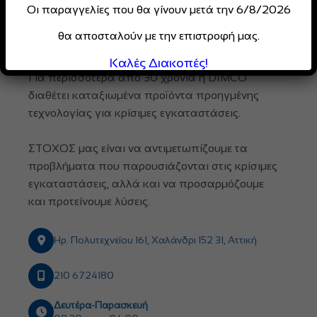
Οι παραγγελίες που θα γίνουν μετά την 6/8/2026
θα αποσταλούν με την επιστροφή μας.
Καλές Διακοπές!
Για περισσότερα από 30 χρόνια η DIMCO
διαθέτει καταξιωμένα προϊόντα προηγμένης
τεχνολογίας για κρίσιμες εγκαταστάσεις.
ΣΤΟΧΟΣ μας είναι να αντιμετωπίζουμε τα
προβλήματα που παρουσιάζονται στις κρίσιμες
εγκαταστάσεις, αλλά και να προσαρμόζουμε
και προτείνουμε λύσεις.
Ηρ. Πολυτεχνείου 161, Χαλάνδρι 152 31, Αττική
210 6724180
Δευτέρα-Παρασκευή