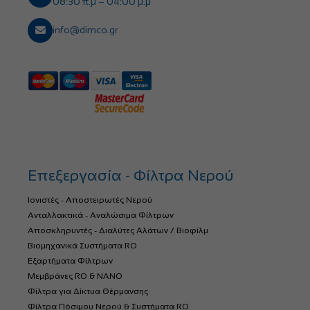
08:30 π.μ – 04:00 μ.μ
info@dimco.gr
Επεξεργασία - Φίλτρα Νερού
Ιονιστές - Αποστειρωτές Νερού
Ανταλλακτικά - Αναλώσιμα Φίλτρων
Αποσκληρυντές - Διαλύτες Αλάτων / Βιοφίλμ
Βιομηχανικά Συστήματα RO
Εξαρτήματα Φίλτρων
Μεμβράνες RO & NANO
Φίλτρα για Δίκτυα Θέρμανσης
Φίλτρα Πόσιμου Νερού & Συστήματα RO