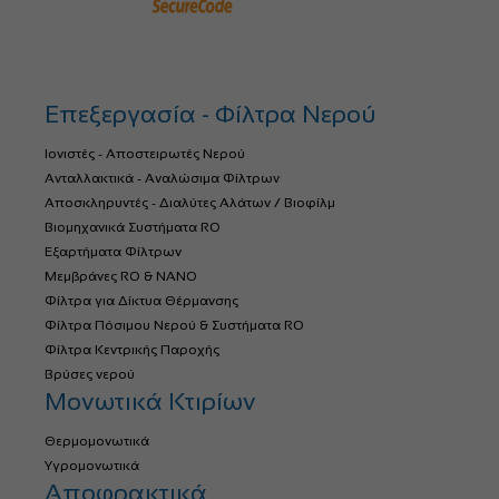
Επεξεργασία - Φίλτρα Νερού
Ιονιστές - Αποστειρωτές Νερού
Ανταλλακτικά - Αναλώσιμα Φίλτρων
Αποσκληρυντές - Διαλύτες Αλάτων / Βιοφίλμ
Βιομηχανικά Συστήματα RO
Εξαρτήματα Φίλτρων
Μεμβράνες RO & NANO
Φίλτρα για Δίκτυα Θέρμανσης
Φίλτρα Πόσιμου Νερού & Συστήματα RO
Φίλτρα Κεντρικής Παροχής
Βρύσες νερού
Μονωτικά Κτιρίων
Θερμομονωτικά
Υγρομονωτικά
Αποφρακτικά