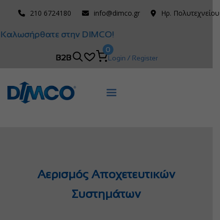
210 6724180
info@dimco.gr
Ηρ. Πολυτεχνείου
Καλωσήρθατε στην DIMCO!
0
B2B
Login / Register
Αερισμός Αποχετευτικών
Συστημάτων