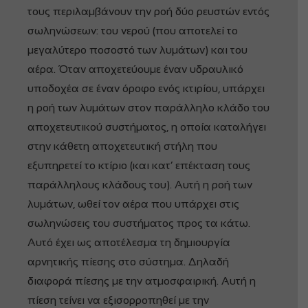
τους περιλαμβάνουν την ροή δύο ρευστών εντός
σωληνώσεων: του νερού (που αποτελεί το
μεγαλύτερο ποσοστό των λυμάτων) και του
αέρα. Όταν αποχετεύουμε έναν υδραυλικό
υποδοχέα σε έναν όροφο ενός κτιρίου, υπάρχει
η ροή των λυμάτων στον παράλληλο κλάδο του
αποχετευτικού συστήματος, η οποία καταλήγει
στην κάθετη αποχετευτική στήλη που
εξυπηρετεί το κτίριο (και κατ’ επέκταση τους
παράλληλους κλάδους του). Αυτή η ροή των
λυμάτων, ωθεί τον αέρα που υπάρχει στις
σωληνώσεις του συστήματος προς τα κάτω.
Αυτό έχει ως αποτέλεσμα τη δημιουργία
αρνητικής πίεσης στο σύστημα. Δηλαδή
διαφορά πίεσης με την ατμοσφαιρική. Αυτή η
πίεση τείνει να εξισορροπηθεί με την