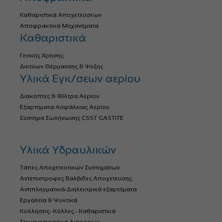
Καθαριστικά Αποχετεύσεων
Αποφρακτικά Μηχανήματα
Καθαριστικά
Γενικής Χρήσης
Δικτύων Θέρμανσης & Ψύξης
Υλικά Εγκ/σεων αερίου
Διακόπτες & Φίλτρα Αερίου
Εξαρτήματα Ασφάλειας Αερίου
Σύστημα Σωλήνωσης CSST GASTITE
Υλικά Υδραυλικών
Τάπες Αποχετευτικών Συστημάτων
Αντεπιστροφες Βαλβιδες Αποχετευσης
Αντιπληγματικά-Διηλεκτρικά εξαρτήματα
Εργαλεία & Ψυκτικά
Κολλήσεις- Κόλλες - Καθαριστικά
Στεγανοποιητικά Διαρροών