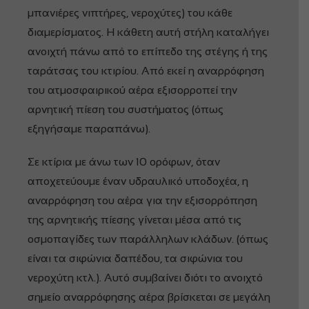
μπανιέρες νιπτήρες, νεροχύτες) του κάθε
διαμερίσματος. Η κάθετη αυτή στήλη καταλήγει
ανοιχτή πάνω από το επίπεδο της στέγης ή της
ταράτσας του κτιρίου. Aπό εκεί η αναρρόφηση
του ατμοσφαιρικού αέρα εξισορροπεί την
αρνητική πίεση του συστήματος (όπως
εξηγήσαμε παραπάνω).
Σε κτίρια με άνω των 10 ορόφων, όταν
αποχετεύουμε έναν υδραυλικό υποδοχέα, η
αναρρόφηση του αέρα για την εξισορρόπηση
της αρνητικής πίεσης γίνεται μέσα από τις
οσμοπαγίδες των παράλληλων κλάδων. (όπως
είναι τα σιφώνια δαπέδου, τα σιφώνια του
νεροχύτη κτλ.). Αυτό συμβαίνει διότι το ανοιχτό
σημείο αναρρόφησης αέρα βρίσκεται σε μεγάλη