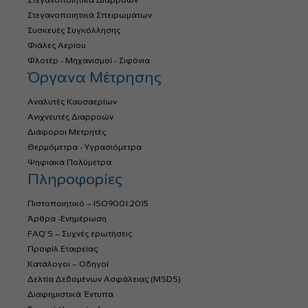
Στεγανοποιητικά Σπειρωμάτων
Συσκευές Συγκόλλησης
Φιάλες Αερίου
Φλοτέρ - Μηχανισμοί - Σιφόνια
Όργανα Μέτρησης
Αναλυτές Καυσαερίων
Ανιχνευτές Διαρροών
Διάφοροι Μετρητές
Θερμόμετρα - Υγρασιόμετρα
Ψηφιακά Πολύμετρα
Πληροφορίες
Πιστοποιητικό – ISO9001:2015
Άρθρα -Ενημέρωση
FAQ’S – Συχνές ερωτήσεις
Προφίλ Εταιρείας
Κατάλογοι – Οδηγοί
Δελτία Δεδομένων Ασφάλειας (MSDS)
Διαφημιστικά Έντυπα