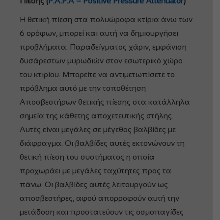
Πίεσης (
P
.
A
.
P
.
A
–
Positive
Pressure
Attenuator
)
Η θετική πίεση στα πολυώροφα κτίρια άνω των
6 ορόφων, μπορεί και αυτή να δημιουργήσει
προβλήματα. Παραδείγματος χάριν, εμφάνιση
δυσάρεστων μυρωδιών στον εσωτερικό χώρο
του κτιρίου. Μπορείτε να αντιμετωπίσετε το
πρόβλημα αυτό με την τοποθέτηση
Αποσβεστήρων θετικής πίεσης στα κατάλληλα
σημεία της κάθετης αποχετευτικής στήλης.
Αυτές είναι μεγάλες σε μέγεθος βαλβίδες με
διάφραγμα. Οι βαλβίδες αυτές εκτονώνουν τη
θετική πίεση του συστήματος η οποία
προχωράει με μεγάλες ταχύτητες προς τα
πάνω. Οι βαλβίδες αυτές λειτουργούν ως
αποσβεστήρες, αφού απορροφούν αυτή την
μετάδοση και προστατεύουν τις οσμοπαγίδες