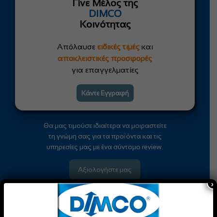
Γίνε Μέλος της
DIMCO
Κοινότητας
Απόλαυσε
ειδικές τιμές
και
αποκλειστικές προσφορές
για επαγγελματίες
Κάντε Εγγραφή
Θα μας τιμούσε ιδιαίτερα να μοιραστείτε
τη γνώμη σας για τα προϊόντα και τις
υπηρεσίες μας με ένα σύντομο review.
Αξιολογήστε μας
×
Φόρμα
Ενδιαφέροντος