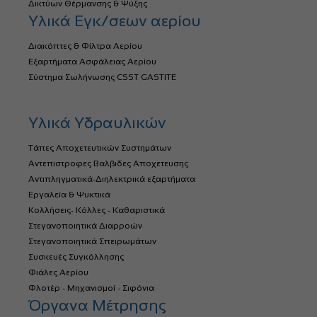
Δικτύων Θέρμανσης & Ψύξης
Υλικά Εγκ/σεων αερίου
Διακόπτες & Φίλτρα Αερίου
Εξαρτήματα Ασφάλειας Αερίου
Σύστημα Σωλήνωσης CSST GASTITE
Υλικά Υδραυλικών
Τάπες Αποχετευτικών Συστημάτων
Αντεπιστροφες Βαλβιδες Αποχετευσης
Αντιπληγματικά-Διηλεκτρικά εξαρτήματα
Εργαλεία & Ψυκτικά
Κολλήσεις- Κόλλες - Καθαριστικά
Στεγανοποιητικά Διαρροών
Στεγανοποιητικά Σπειρωμάτων
Συσκευές Συγκόλλησης
Φιάλες Αερίου
Φλοτέρ - Μηχανισμοί - Σιφόνια
Όργανα Μέτρησης