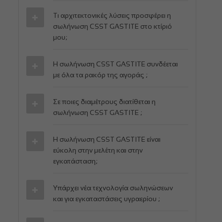
Τι αρχιτεκτονικές λύσεις προσφέρει η
σωλήνωση CSST GASTITE στο κτίριό
μου;
Η σωλήνωση CSST GASTITE συνδέεται
με όλα τα ρακόρ της αγοράς ;
Σε ποιες διαμέτρους διατίθεται η
σωλήνωση CSST GASTITE ;
Η σωλήνωση CSST GASTITE είναι
εύκολη στην μελέτη και στην
εγκατάσταση;
Υπάρχει νέα τεχνολογία σωληνώσεων
και για εγκαταστάσεις υγραερίου ;