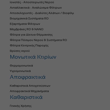
Ιονιστές - Αποστειρωτές Νερού
Ανταλλακτικά - Αναλώσιμα Φίλτρων
Αποσκληρυντές - Διαλύτες Αλάτων / Βιοφίλμ
Βιομηχανικά Συστήματα RO
Εξαρτήματα Φίλτρων
Μεμβράνες RO & NANO
Φίλτρα για Δίκτυα Θέρμανσης
Φίλτρα Πόσιμου Νερού & Συστήματα RO
Φίλτρα Κεντρικής Παροχής
Βρύσες νερού
Μονωτικά Κτιρίων
Θερμομονωτικά
Υγρομονωτικά
Αποφρακτικά
Καθαριστικά Αποχετεύσεων
Αποφρακτικά Μηχανήματα
Καθαριστικά
Γενικής Χρήσης