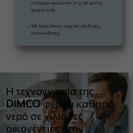
υπάρχον σωληνάκι (π.χ. σε ψύκτη,
ψυγεία κτλ)
Με δακτύλιους ταχείας σύνδεσης,
✓
αποσύνδεσης
Η τεχνογνωσία της
DIMCO
φέρνει καθαρό
νερό σε χιλιάδες
οικογένειες στην