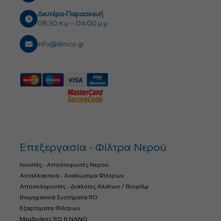
Δευτέρα-Παρασκευή
08:30 π.μ – 04:00 μ.μ
info@dimco.gr
Επεξεργασία - Φίλτρα Νερού
Ιονιστές - Αποστειρωτές Νερού
Ανταλλακτικά - Αναλώσιμα Φίλτρων
Αποσκληρυντές - Διαλύτες Αλάτων / Βιοφίλμ
Βιομηχανικά Συστήματα RO
Εξαρτήματα Φίλτρων
Μεμβράνες RO & NANO