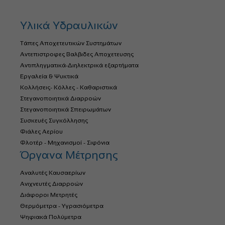
Υλικά Υδραυλικών
Τάπες Αποχετευτικών Συστημάτων
Αντεπιστροφες Βαλβιδες Αποχετευσης
Αντιπληγματικά-Διηλεκτρικά εξαρτήματα
Εργαλεία & Ψυκτικά
Κολλήσεις- Κόλλες - Καθαριστικά
Στεγανοποιητικά Διαρροών
Στεγανοποιητικά Σπειρωμάτων
Συσκευές Συγκόλλησης
Φιάλες Αερίου
Φλοτέρ - Μηχανισμοί - Σιφόνια
Όργανα Μέτρησης
Αναλυτές Καυσαερίων
Ανιχνευτές Διαρροών
Διάφοροι Μετρητές
Θερμόμετρα - Υγρασιόμετρα
Ψηφιακά Πολύμετρα