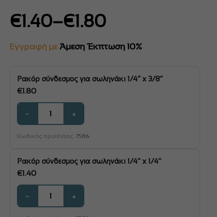
Price
€
1.40
–
€
1.80
range:
€1.40
Εγγραφή με
Άμεση Έκπτωση 10%
through
€1.80
Ρακόρ σύνδεσμος για σωληνάκι 1/4” x 3/8”
€
1.80
−
+
Κωδικός προϊόντος:
7586
Ρακόρ σύνδεσμος για σωληνάκι 1/4'' x 1/4''
€
1.40
−
+