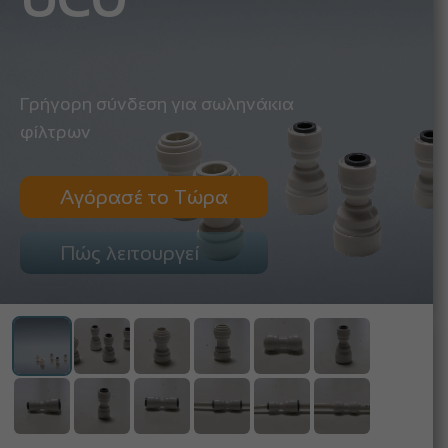
UC0
Γρήγορη σύνδεση για σωληνάκια
φίλτρων
Αγόρασέ το Τώρα
Πώς λειτουργεί