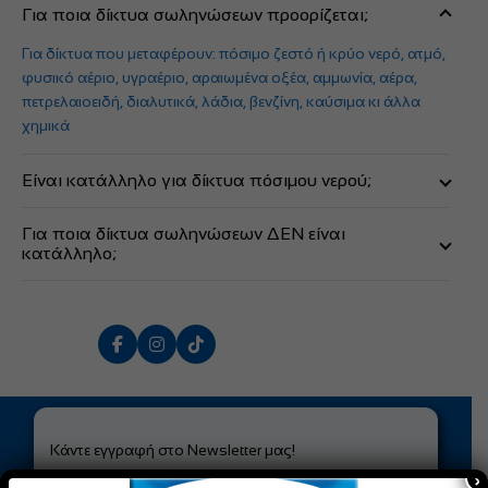
Για ποια δίκτυα σωληνώσεων προορίζεται;
Για δίκτυα που μεταφέρουν: πόσιμο ζεστό ή κρύο νερό, ατμό,
φυσικό αέριο, υγραέριο, αραιωμένα οξέα, αμμωνία, αέρα,
πετρελαιοειδή, διαλυτικά, λάδια, βενζίνη, καύσιμα κι άλλα
χημικά
Είναι κατάλληλο για δίκτυα πόσιμου νερού;
Ναι. Είναι απόλυτα ασφαλές για δίκτυα πόσιμου νερού, γιατί
Για ποια δίκτυα σωληνώσεων ΔΕΝ είναι
δεν περιέχει μόλυβδο, βαριά μέταλλα ή πτητικά διαλυτικά.
κατάλληλο;
Για δίκτυα που μεταφέρουν οξυγόνο, συμπυκνωμένα οξέα,
αλκάλια και κετόνες.
Κάντε εγγραφή στο Newsletter μας!
×