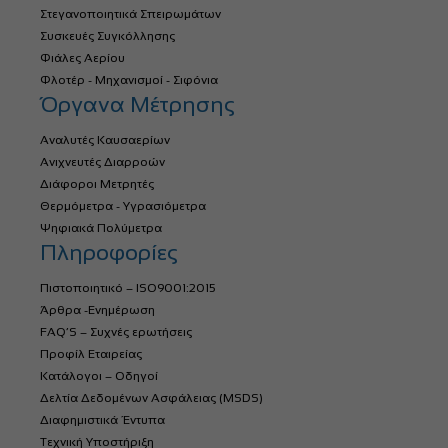
Στεγανοποιητικά Σπειρωμάτων
Συσκευές Συγκόλλησης
Φιάλες Αερίου
Φλοτέρ - Μηχανισμοί - Σιφόνια
Όργανα Μέτρησης
Αναλυτές Καυσαερίων
Ανιχνευτές Διαρροών
Διάφοροι Μετρητές
Θερμόμετρα - Υγρασιόμετρα
Ψηφιακά Πολύμετρα
Πληροφορίες
Πιστοποιητικό – ISO9001:2015
Άρθρα -Ενημέρωση
FAQ’S – Συχνές ερωτήσεις
Προφίλ Εταιρείας
Κατάλογοι – Οδηγοί
Δελτία Δεδομένων Ασφάλειας (MSDS)
Διαφημιστικά Έντυπα
Τεχνική Υποστήριξη