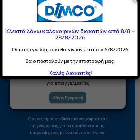
Αποστολή
Είσαι Επαγγελματίας;
Κλειστά λόγω καλοκαιρινών διακοπών από 8/8 –
28/8/2026
Γίνε Μέλος της
DIMCO
Οι παραγγελίες που θα γίνουν μετά την 6/8/2026
Κοινότητας
θα αποσταλούν με την επιστροφή μας.
Απόλαυσε
ειδικές τιμές
και
Καλές Διακοπές!
αποκλειστικές προσφορές
για επαγγελματίες
Κάντε Εγγραφή
Θα μας τιμούσε ιδιαίτερα να μοιραστείτε
τη γνώμη σας για τα προϊόντα και τις
υπηρεσίες μας με ένα σύντομο review.