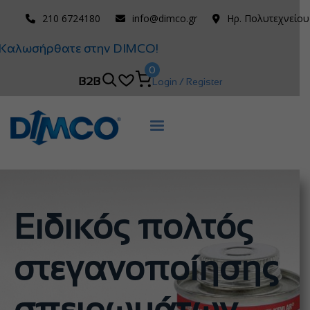
210 6724180
info@dimco.gr
Ηρ. Πολυτεχνείου
Καλωσήρθατε στην DIMCO!
0
B2B
Login / Register
Ειδικός πολτός
στεγανοποίησης