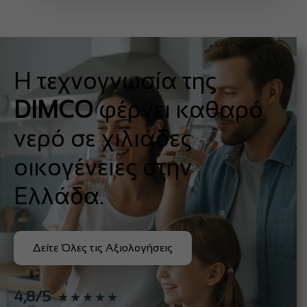
Η τεχνογνωσία της
DIMCO
φέρνει καθαρό
νερό σε χιλιάδες
οικογένειες στην
Ελλάδα.
Δείτε Όλες τις Αξιολογήσεις
4,8/5
★★★★★