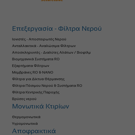
Επεξεργασία - Φίλτρα Νερού
Ιονιστές - Αποστειρωτές Νερού
Ανταλλακτικά - Αναλώσιμα Φίλτρων
Αποσκληρυντές - Διαλύτες Αλάτων / Βιοφίλμ
Βιομηχανικά Συστήματα RO
Εξαρτήματα Φίλτρων
Μεμβράνες RO & NANO
Φίλτρα για Δίκτυα Θέρμανσης
Φίλτρα Πόσιμου Νερού & Συστήματα RO
Φίλτρα Κεντρικής Παροχής
Βρύσες νερού
Μονωτικά Κτιρίων
Θερμομονωτικά
Υγρομονωτικά
Αποφρακτικά