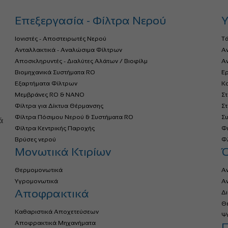
Επεξεργασία - Φίλτρα Νερού
Υ
Ιονιστές - Αποστειρωτές Νερού
Τ
Ανταλλακτικά - Αναλώσιμα Φίλτρων
Α
Αποσκληρυντές - Διαλύτες Αλάτων / Βιοφίλμ
Αν
Βιομηχανικά Συστήματα RO
Ερ
Εξαρτήματα Φίλτρων
Κο
Μεμβράνες RO & NANO
Σ
Φίλτρα για Δίκτυα Θέρμανσης
Σ
α
Φίλτρα Πόσιμου Νερού & Συστήματα RO
Σ
ά
Φίλτρα Κεντρικής Παροχής
Φ
Βρύσες νερού
Φλ
Μονωτικά Κτιρίων
Θερμομονωτικά
Α
Υγρομονωτικά
Α
Αποφρακτικά
Δ
Θ
Καθαριστικά Αποχετεύσεων
Ψ
Αποφρακτικά Μηχανήματα
Π