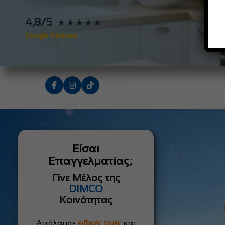
4,8/5
★★★★★
Google Reviews
Είσαι
Επαγγελματίας;
Γίνε Μέλος της
DIMCO
Κοινότητας
Απόλαυσε
ειδικές τιμές
και