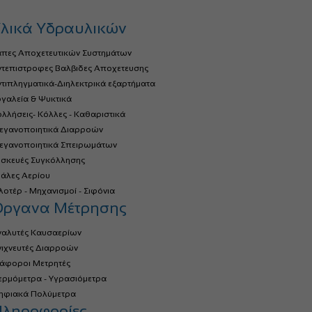
λικά Υδραυλικών
άπες Αποχετευτικών Συστημάτων
ντεπιστροφες Βαλβιδες Αποχετευσης
τιπληγματικά-Διηλεκτρικά εξαρτήματα
γαλεία & Ψυκτικά
λλήσεις- Κόλλες - Καθαριστικά
τεγανοποιητικά Διαρροών
τεγανοποιητικά Σπειρωμάτων
υσκευές Συγκόλλησης
ιάλες Αερίου
οτέρ - Μηχανισμοί - Σιφόνια
Όργανα Μέτρησης
ναλυτές Καυσαερίων
νιχνευτές Διαρροών
ιάφοροι Μετρητές
ερμόμετρα - Υγρασιόμετρα
ηφιακά Πολύμετρα
ληροφορίες