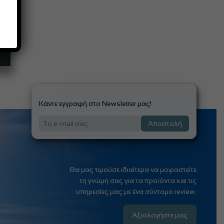
Κάντε εγγραφή στο Newsletter μας!
Αποστολή
Θα μας τιμούσε ιδιαίτερα να μοιραστείτε
τη γνώμη σας για τα προϊόντα και τις
υπηρεσίες μας με ένα σύντομο review.
Αξιολογήστε μας