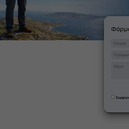
Φόρ
Συμφων