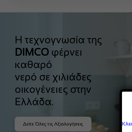
Η τεχνογνωσία της
DIMCO
φέρνει
καθαρό
νερό σε χιλιάδες
οικογένειες στην
Ελλάδα.
Κλε
Δείτε Όλες τις Αξιολογήσεις