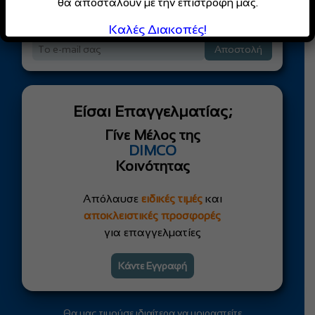
θα αποσταλούν με την επιστροφή μας.
Κάντε εγγραφή στο Newsletter μας!
Καλές Διακοπές!
Αποστολή
Είσαι Επαγγελματίας;
Γίνε Μέλος της
DIMCO
Κοινότητας
Απόλαυσε
ειδικές τιμές
και
αποκλειστικές προσφορές
για επαγγελματίες
Κάντε Εγγραφή
Θα μας τιμούσε ιδιαίτερα να μοιραστείτε