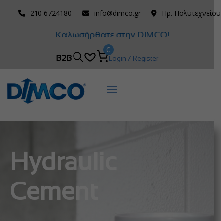
210 6724180
info@dimco.gr
Ηρ. Πολυτεχνείου
Καλωσήρθατε στην DIMCO!
0
B2B
Login / Register
Hydraulic
Cement