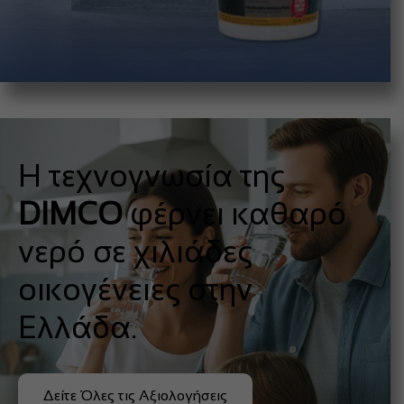
Η τεχνογνωσία της
DIMCO
φέρνει καθαρό
νερό σε χιλιάδες
οικογένειες στην
Ελλάδα.
Δείτε Όλες τις Αξιολογήσεις