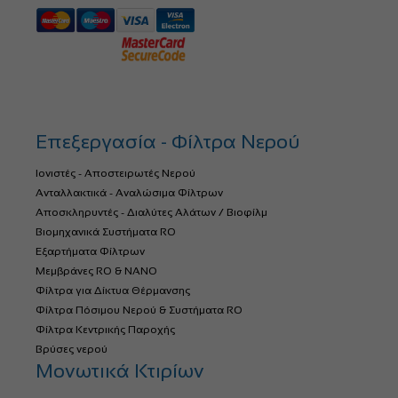
Επεξεργασία - Φίλτρα Νερού
Ιονιστές - Αποστειρωτές Νερού
Ανταλλακτικά - Αναλώσιμα Φίλτρων
Αποσκληρυντές - Διαλύτες Αλάτων / Βιοφίλμ
Βιομηχανικά Συστήματα RO
Εξαρτήματα Φίλτρων
Μεμβράνες RO & NANO
Φίλτρα για Δίκτυα Θέρμανσης
Φίλτρα Πόσιμου Νερού & Συστήματα RO
Φίλτρα Κεντρικής Παροχής
Βρύσες νερού
Μονωτικά Κτιρίων