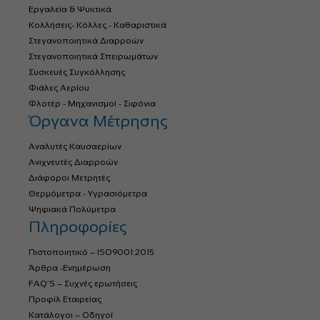
Εργαλεία & Ψυκτικά
Κολλήσεις- Κόλλες - Καθαριστικά
Στεγανοποιητικά Διαρροών
Στεγανοποιητικά Σπειρωμάτων
Συσκευές Συγκόλλησης
Φιάλες Αερίου
Φλοτέρ - Μηχανισμοί - Σιφόνια
Όργανα Μέτρησης
Αναλυτές Καυσαερίων
Ανιχνευτές Διαρροών
Διάφοροι Μετρητές
Θερμόμετρα - Υγρασιόμετρα
Ψηφιακά Πολύμετρα
Πληροφορίες
Πιστοποιητικό – ISO9001:2015
Άρθρα -Ενημέρωση
FAQ’S – Συχνές ερωτήσεις
Προφίλ Εταιρείας
Κατάλογοι – Οδηγοί