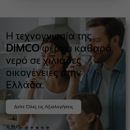
Η τεχνογνωσία της
DIMCO
φέρνει καθαρό
νερό σε χιλιάδες
οικογένειες στην
Ελλάδα.
Δείτε Όλες τις Αξιολογήσεις
4,8/5
★★★★★