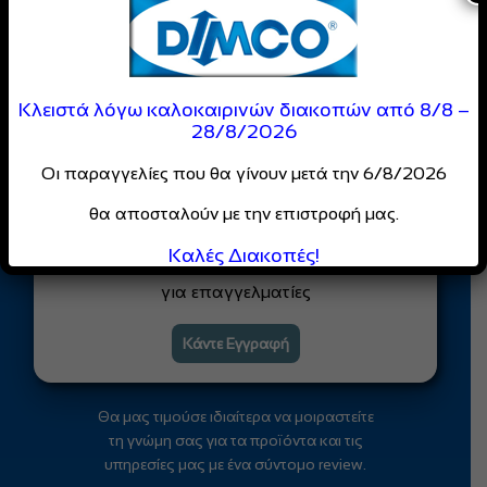
Αποστολή
Είσαι Επαγγελματίας;
Κλειστά λόγω καλοκαιρινών διακοπών από 8/8 –
28/8/2026
Γίνε Μέλος της
DIMCO
Οι παραγγελίες που θα γίνουν μετά την 6/8/2026
Κοινότητας
θα αποσταλούν με την επιστροφή μας.
Απόλαυσε
ειδικές τιμές
και
Καλές Διακοπές!
αποκλειστικές προσφορές
για επαγγελματίες
Κάντε Εγγραφή
Θα μας τιμούσε ιδιαίτερα να μοιραστείτε
τη γνώμη σας για τα προϊόντα και τις
υπηρεσίες μας με ένα σύντομο review.