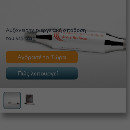
Αυξάνει την ενεργειακή απόδοση
του λέβητα
Αγόρασέ το Τώρα
Πώς λειτουργεί