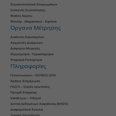
Στεγανοποιητικά Σπειρωμάτων
Συσκευές Συγκόλλησης
Φιάλες Αερίου
Φλοτέρ - Μηχανισμοί - Σιφόνια
Όργανα Μέτρησης
Αναλυτές Καυσαερίων
Ανιχνευτές Διαρροών
Διάφοροι Μετρητές
Θερμόμετρα - Υγρασιόμετρα
Ψηφιακά Πολύμετρα
Πληροφορίες
Πιστοποιητικό – ISO9001:2015
Άρθρα -Ενημέρωση
FAQ’S – Συχνές ερωτήσεις
Προφίλ Εταιρείας
Κατάλογοι – Οδηγοί
Δελτία Δεδομένων Ασφάλειας (MSDS)
Διαφημιστικά Έντυπα
Τεχνική Υποστήριξη