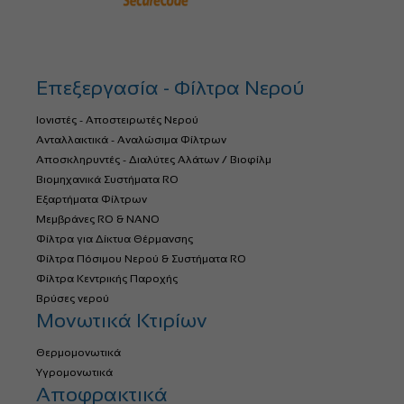
Επεξεργασία - Φίλτρα Νερού
Ιονιστές - Αποστειρωτές Νερού
Ανταλλακτικά - Αναλώσιμα Φίλτρων
Αποσκληρυντές - Διαλύτες Αλάτων / Βιοφίλμ
Βιομηχανικά Συστήματα RO
Εξαρτήματα Φίλτρων
Μεμβράνες RO & NANO
Φίλτρα για Δίκτυα Θέρμανσης
Φίλτρα Πόσιμου Νερού & Συστήματα RO
Φίλτρα Κεντρικής Παροχής
Βρύσες νερού
Μονωτικά Κτιρίων
Θερμομονωτικά
Υγρομονωτικά
Αποφρακτικά