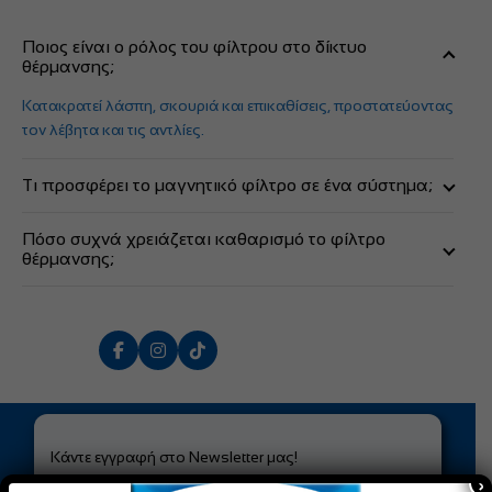
Ποιος είναι ο ρόλος του φίλτρου στο δίκτυο
θέρμανσης;
Κατακρατεί λάσπη, σκουριά και επικαθίσεις, προστατεύοντας
τον λέβητα και τις αντλίες.
Τι προσφέρει το μαγνητικό φίλτρο σε ένα σύστημα;
Παγιδεύει τα μεταλλικά σωματίδια (ρινίσματα), εμποδίζοντας
Πόσο συχνά χρειάζεται καθαρισμό το φίλτρο
τη διάβρωση και τις εμπλοκές.
θέρμανσης;
Συστήνεται έλεγχος και καθαρισμός τουλάχιστον μία φορά
τον χρόνο, πριν την έναρξη της περιόδου.
Κάντε εγγραφή στο Newsletter μας!
×