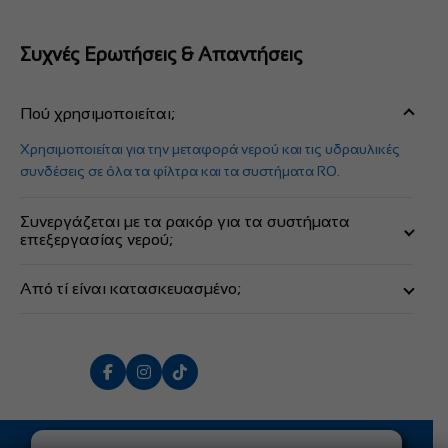
Συχνές Ερωτήσεις & Απαντήσεις
Πού χρησιμοποιείται;
Χρησιμοποιείται για την μεταφορά νερού και τις υδραυλικές
συνδέσεις σε όλα τα φίλτρα και τα συστήματα RO.
Συνεργάζεται με τα ρακόρ για τα συστήματα
επεξεργασίας νερού;
Συνεργάζεται με όλα τα ρακόρ με συνδέσεις τύπου JACO και
Από τί είναι κατασκευασμένο;
QUICK FITTING.
Είναι κατασκευασμένο από ABS.