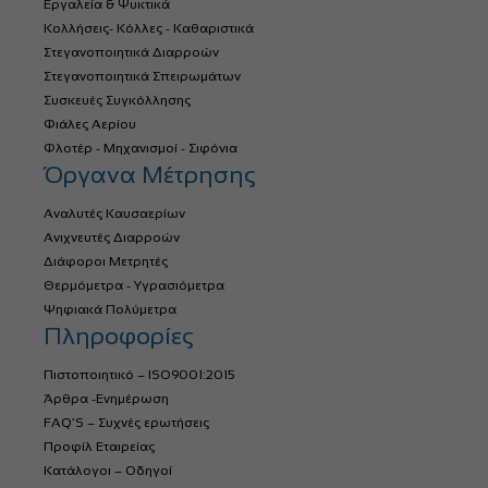
Εργαλεία & Ψυκτικά
Κολλήσεις- Κόλλες - Καθαριστικά
Στεγανοποιητικά Διαρροών
Στεγανοποιητικά Σπειρωμάτων
Συσκευές Συγκόλλησης
Φιάλες Αερίου
Φλοτέρ - Μηχανισμοί - Σιφόνια
Όργανα Μέτρησης
Αναλυτές Καυσαερίων
Ανιχνευτές Διαρροών
Διάφοροι Μετρητές
Θερμόμετρα - Υγρασιόμετρα
Ψηφιακά Πολύμετρα
Πληροφορίες
Πιστοποιητικό – ISO9001:2015
Άρθρα -Ενημέρωση
FAQ’S – Συχνές ερωτήσεις
Προφίλ Εταιρείας
Κατάλογοι – Οδηγοί