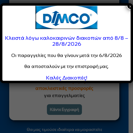
×
Κάντε εγγραφή στο Newsletter μας!
Αποστολή
Κλειστά λόγω καλοκαιρινών διακοπών από 8/8 –
Είσαι Επαγγελματίας;
28/8/2026
Γίνε Μέλος της
Οι παραγγελίες που θα γίνουν μετά την 6/8/2026
DIMCO
θα αποσταλούν με την επιστροφή μας.
Κοινότητας
Καλές Διακοπές!
Απόλαυσε
ειδικές τιμές
και
αποκλειστικές προσφορές
για επαγγελματίες
Κάντε Εγγραφή
Θα μας τιμούσε ιδιαίτερα να μοιραστείτε