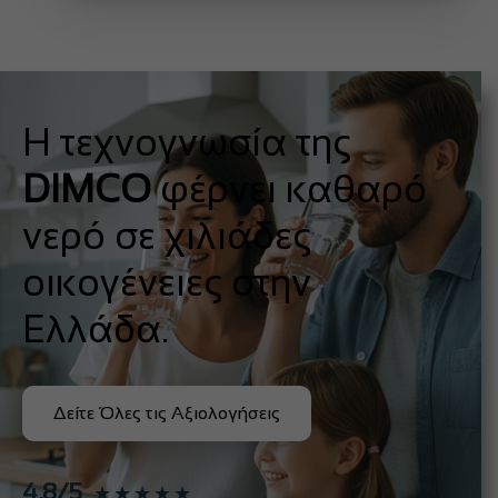
Η τεχνογνωσία της
DIMCO
φέρνει καθαρό
νερό σε χιλιάδες
οικογένειες στην
Ελλάδα.
Δείτε Όλες τις Αξιολογήσεις
4,8/5
★★★★★