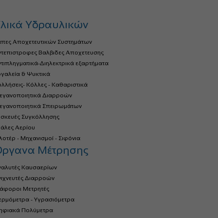
λικά Υδραυλικών
άπες Αποχετευτικών Συστημάτων
ντεπιστροφες Βαλβιδες Αποχετευσης
τιπληγματικά-Διηλεκτρικά εξαρτήματα
γαλεία & Ψυκτικά
λλήσεις- Κόλλες - Καθαριστικά
τεγανοποιητικά Διαρροών
τεγανοποιητικά Σπειρωμάτων
υσκευές Συγκόλλησης
ιάλες Αερίου
οτέρ - Μηχανισμοί - Σιφόνια
Όργανα Μέτρησης
ναλυτές Καυσαερίων
νιχνευτές Διαρροών
ιάφοροι Μετρητές
ερμόμετρα - Υγρασιόμετρα
ηφιακά Πολύμετρα