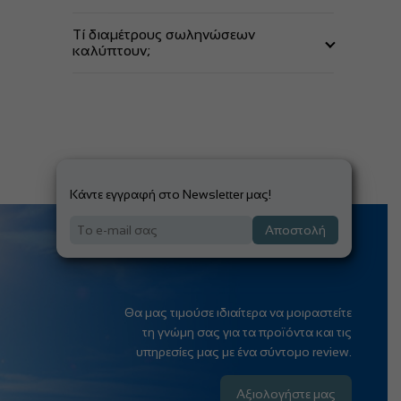
Με την εισαγωγή νερού από την βαλβίδα
Τί διαμέτρους σωληνώσεων
καλύπτουν;
Ανάλογα με το μοντέλο καλύπτουν
διαμέτρους από 100-660mm (4"-26")
Κάντε εγγραφή στο Newsletter μας!
Αποστολή
Θα μας τιμούσε ιδιαίτερα να μοιραστείτε
τη γνώμη σας για τα προϊόντα και τις
υπηρεσίες μας με ένα σύντομο review.
Αξιολογήστε μας