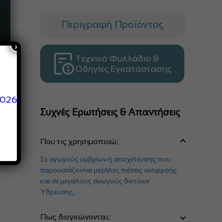
Περιγραφή Προϊόντος
×
Τεχνικό Φυλλάδιο &
Οδηγίες Εγκατάστασης
2026
Συχνές Ερωτήσεις & Απαντήσεις
Που τις χρησιμοποιώ;
Σε αγωγούς ομβρίων ή αποχέτευσης που
παρουσιάζονται μεγάλες πιέσεις αντιρροής
και σε μεγάλους αγωγούς δικτύων
Ύδρευσης.
Πως διογκώνονται;