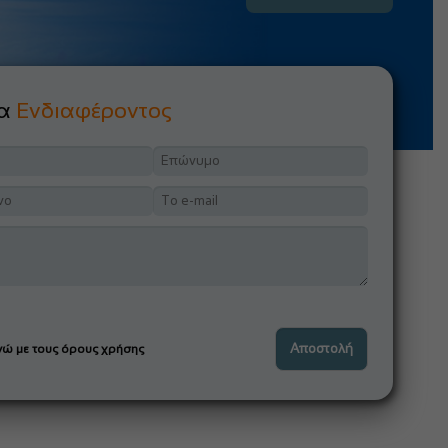
μα
Ενδιαφέροντος
ώ με τους όρους χρήσης