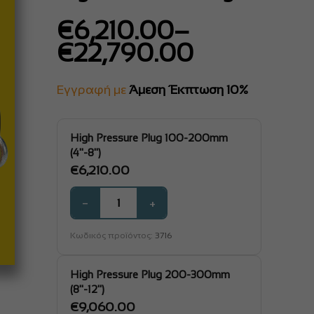
Price
€
6,210.00
–
range:
€
22,790.00
€6,210.00
through
€22,790.00
Εγγραφή με
Άμεση Έκπτωση 10%
High Pressure Plug 100-200mm
(4"-8")
€
6,210.00
−
+
Κωδικός προϊόντος:
3716
High Pressure Plug 200-300mm
(8"-12")
€
9,060.00