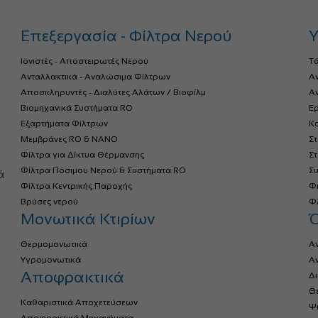
Επεξεργασία - Φίλτρα Νερού
Υ
Ιονιστές - Αποστειρωτές Νερού
Τ
Ανταλλακτικά - Αναλώσιμα Φίλτρων
Α
Αποσκληρυντές - Διαλύτες Αλάτων / Βιοφίλμ
Αν
Βιομηχανικά Συστήματα RO
Ερ
Εξαρτήματα Φίλτρων
Κο
Μεμβράνες RO & NANO
Σ
Φίλτρα για Δίκτυα Θέρμανσης
Σ
α
Φίλτρα Πόσιμου Νερού & Συστήματα RO
Σ
ά
Φίλτρα Κεντρικής Παροχής
Φ
Βρύσες νερού
Φλ
Μονωτικά Κτιρίων
Θερμομονωτικά
Α
Υγρομονωτικά
Α
Αποφρακτικά
Δ
Θ
Καθαριστικά Αποχετεύσεων
Ψ