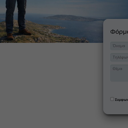
Φόρ
Συμφων