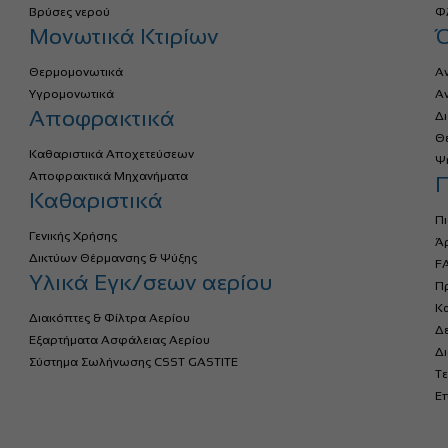
Βρύσες νερού
Φλ
Μονωτικά Κτιρίων
Θερμομονωτικά
Α
Υγρομονωτικά
Α
Αποφρακτικά
Δ
Θ
Καθαριστικά Αποχετεύσεων
Ψ
Αποφρακτικά Μηχανήματα
Π
Καθαριστικά
Πι
Γενικής Χρήσης
Ά
Δικτύων Θέρμανσης & Ψύξης
FA
Υλικά Εγκ/σεων αερίου
Πρ
Κ
Διακόπτες & Φίλτρα Αερίου
Δ
Εξαρτήματα Ασφάλειας Αερίου
Δ
Σύστημα Σωλήνωσης CSST GASTITE
Τε
Επ