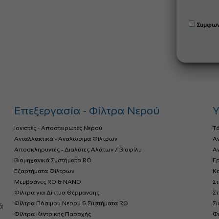
Συμφων
Επεξεργασία - Φίλτρα Νερού
Υ
Ιονιστές - Αποστειρωτές Νερού
Τ
Ανταλλακτικά - Αναλώσιμα Φίλτρων
Α
Αποσκληρυντές - Διαλύτες Αλάτων / Βιοφίλμ
Αν
Βιομηχανικά Συστήματα RO
Ερ
Εξαρτήματα Φίλτρων
Κο
Μεμβράνες RO & NANO
Σ
Φίλτρα για Δίκτυα Θέρμανσης
Σ
α
Φίλτρα Πόσιμου Νερού & Συστήματα RO
Σ
ά
Φίλτρα Κεντρικής Παροχής
Φ