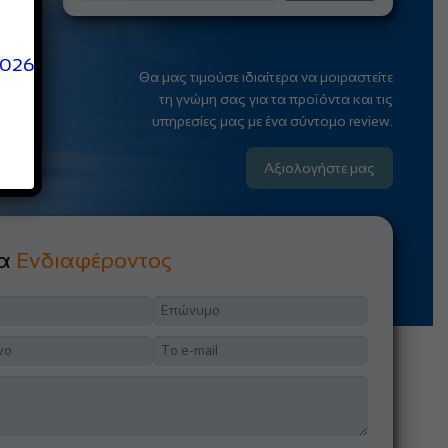
2026
Θα μας τιμούσε ιδιαίτερα να μοιραστείτε
τη γνώμη σας για τα προϊόντα και τις
υπηρεσίες μας με ένα σύντομο review.
Αξιολογήστε μας
μα
Ενδιαφέροντος