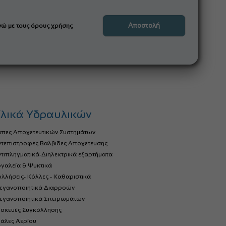
ώ με τους όρους χρήσης
λικά Υδραυλικών
άπες Αποχετευτικών Συστημάτων
ντεπιστροφες Βαλβιδες Αποχετευσης
τιπληγματικά-Διηλεκτρικά εξαρτήματα
γαλεία & Ψυκτικά
λλήσεις- Κόλλες - Καθαριστικά
τεγανοποιητικά Διαρροών
τεγανοποιητικά Σπειρωμάτων
υσκευές Συγκόλλησης
ιάλες Αερίου