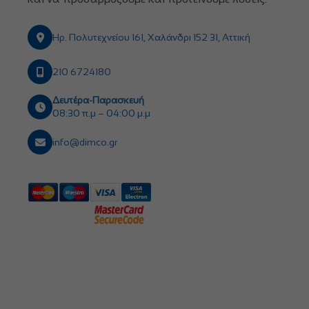
Ηρ. Πολυτεχνείου 161, Χαλάνδρι 152 31, Αττική
210 6724180
Δευτέρα-Παρασκευή
08:30 π.μ – 04:00 μ.μ
info@dimco.gr