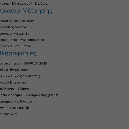
οτέρ - Μηχανισμοί - Σιφόνια
Όργανα Μέτρησης
ναλυτές Καυσαερίων
νιχνευτές Διαρροών
ιάφοροι Μετρητές
ερμόμετρα - Υγρασιόμετρα
ηφιακά Πολύμετρα
ληροφορίες
στοποιητικό – ISO9001:2015
ρθρα -Ενημέρωση
Q’S – Συχνές ερωτήσεις
οφίλ Εταιρείας
ατάλογοι – Οδηγοί
ελτία Δεδομένων Ασφάλειας (MSDS)
ιαφημιστικά Έντυπα
χνική Υποστήριξη
ικοινωνία