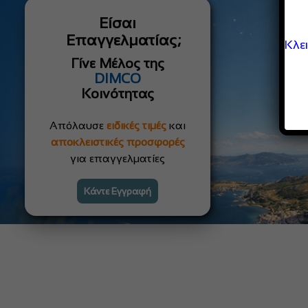
Είσαι
Επαγγελματίας;
Κλε
Γίνε Μέλος της
DIMCO
Κοινότητας
Απόλαυσε
ειδικές τιμές
και
αποκλειστικές προσφορές
για επαγγελματίες
Κάντε Εγγραφή