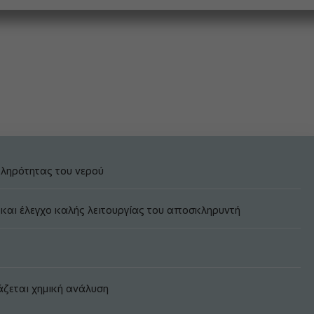
κληρότητας του νερού
 και έλεγχο καλής λειτουργίας του αποσκληρυντή
άζεται χημική ανάλυση