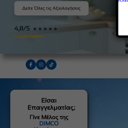
Δείτε Όλες τις Αξιολογήσεις
4,8/5
★★★★★
Google Reviews
Είσαι
Επαγγελματίας;
Γίνε Μέλος της
DIMCO