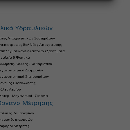
λικά Υδραυλικών
άπες Αποχετευτικών Συστημάτων
ντεπιστροφες Βαλβιδες Αποχετευσης
τιπληγματικά-Διηλεκτρικά εξαρτήματα
γαλεία & Ψυκτικά
λλήσεις- Κόλλες - Καθαριστικά
τεγανοποιητικά Διαρροών
τεγανοποιητικά Σπειρωμάτων
υσκευές Συγκόλλησης
ιάλες Αερίου
οτέρ - Μηχανισμοί - Σιφόνια
Όργανα Μέτρησης
ναλυτές Καυσαερίων
νιχνευτές Διαρροών
ιάφοροι Μετρητές