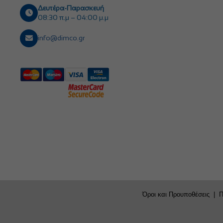
Δευτέρα-Παρασκευή
08:30 π.μ – 04:00 μ.μ
info@dimco.gr
Όροι και Προυποθέσεις
|
Π