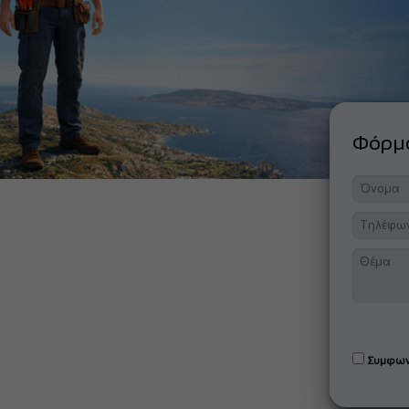
Φόρ
Συμφων