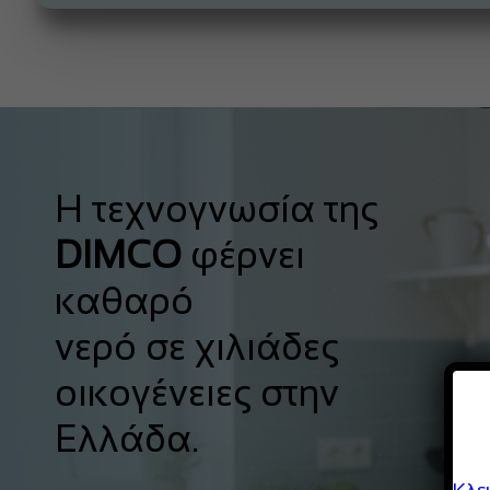
Η τεχνογνωσία της
DIMCO
φέρνει
καθαρό
νερό σε χιλιάδες
οικογένειες στην
Ελλάδα.
Κλε