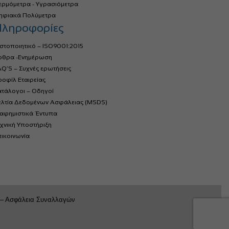
ερμόμετρα - Υγρασιόμετρα
ηφιακά Πολύμετρα
ληροφορίες
στοποιητικό – ISO9001:2015
ρθρα -Ενημέρωση
Q’S – Συχνές ερωτήσεις
οφίλ Εταιρείας
ατάλογοι – Οδηγοί
ελτία Δεδομένων Ασφάλειας (MSDS)
ιαφημιστικά Έντυπα
χνική Υποστήριξη
ικοινωνία
 – Ασφάλεια Συναλλαγών