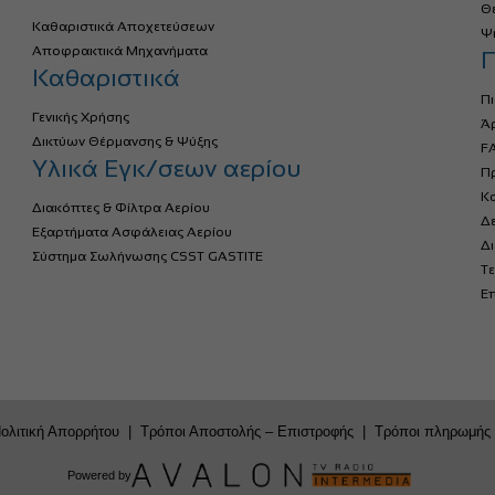
Θ
Καθαριστικά Αποχετεύσεων
Ψ
Αποφρακτικά Μηχανήματα
Π
Καθαριστικά
Πι
Γενικής Χρήσης
Ά
Δικτύων Θέρμανσης & Ψύξης
FA
Υλικά Εγκ/σεων αερίου
Πρ
Κ
Διακόπτες & Φίλτρα Αερίου
Δ
Εξαρτήματα Ασφάλειας Αερίου
Δ
Σύστημα Σωλήνωσης CSST GASTITE
Τε
Επ
ολιτική Απορρήτου
|
Τρόποι Αποστολής – Επιστροφής
|
Τρόποι πληρωμής
Powered by