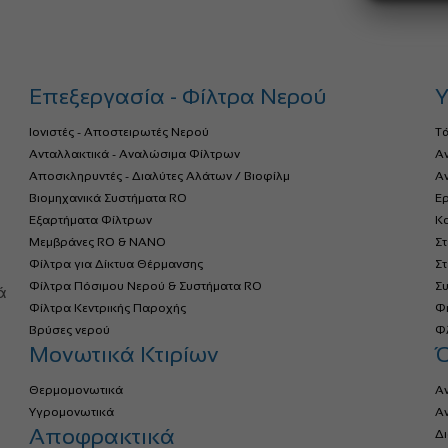
Επεξεργασία - Φίλτρα Νερού
Υ
Ιονιστές - Αποστειρωτές Νερού
Τ
Ανταλλακτικά - Αναλώσιμα Φίλτρων
Α
Αποσκληρυντές - Διαλύτες Αλάτων / Βιοφίλμ
Αν
Βιομηχανικά Συστήματα RO
Ερ
Εξαρτήματα Φίλτρων
Κο
Μεμβράνες RO & NANO
Σ
Φίλτρα για Δίκτυα Θέρμανσης
Σ
α
Φίλτρα Πόσιμου Νερού & Συστήματα RO
Σ
ά
Φίλτρα Κεντρικής Παροχής
Φ
Βρύσες νερού
Φλ
Μονωτικά Κτιρίων
Θερμομονωτικά
Α
Υγρομονωτικά
Α
Αποφρακτικά
Δ