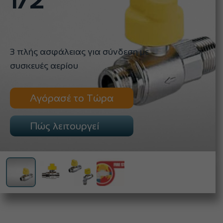
1/2''
3 πλής ασφάλειας για σύνδεση με
συσκευές αερίου
Αγόρασέ το Τώρα
Πώς λειτουργεί