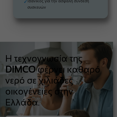
Ιδανικός για την ασφαλή σύνδεση
✓
συσκευών
Η τεχνογνωσία της
DIMCO
φέρνει καθαρό
νερό σε χιλιάδες
οικογένειες στην
Ελλάδα.