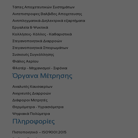
Τάπες Αποχετευτικών Συστημάτων
Αντεπιστροφες Βαλβιδες Αποχετευσης
Αντιπληγματικά-Διηλεκτρικά εξαρτήματα
Εργαλεία & Ψυκτικά
Κολλήσεις- Κόλλες - Καθαριστικά
Στεγανοποιητικά Διαρροών
Στεγανοποιητικά Σπειρωμάτων
Συσκευές Συγκόλλησης
Φιάλες Αερίου
Φλοτέρ - Μηχανισμοί - Σιφόνια
Όργανα Μέτρησης
Αναλυτές Καυσαερίων
Ανιχνευτές Διαρροών
Διάφοροι Μετρητές
Θερμόμετρα - Υγρασιόμετρα
Ψηφιακά Πολύμετρα
Πληροφορίες
Πιστοποιητικό – ISO9001:2015