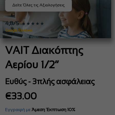
Δείτε Όλες τις Αξιολογήσεις
4,8/5
★★★★★
Google Reviews
VAIT Διακόπτης
Αερίου 1/2”
Eυθύς - 3πλής ασφάλειας
€
33.00
Εγγραφή με
Άμεση Έκπτωση 10%