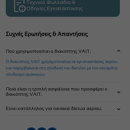
Τεχνικό Φυλλάδιο &
Οδηγίες Εγκατάστασης
Συχνές Ερωτήσεις & Απαντήσεις
Πού χρησιμοποιείται ο διακόπτης VAIT;
Ο διακόπτης VAIT χρησιμοποιείται σε εγκαταστάσεις αερίου
και παρεμβάλεται στη σύνδεση του δικτύου με τον εύκαμπτο
σύνδεσμο συσκευών.
Ποιά είναι η τριπλή ασφάλεια που προσφέρει ο
διακόπτης VAIT;
Προσφέρει ασφάλεια ένατι κατά λάθος ανοίγματος, έναντι
Είναι κατάλληλος για οικιακά δίκτυα αερίου;
πυρκαγιάς και έναντι υπερβολικής ροής προς την συσκευή.
Ναι, είναι πιστοποιημένος σύμφωνα με τα πρότυπα DIN3383,
EN331 και EN3586 και κατάλληλος για δίκτυα με πίεση έως