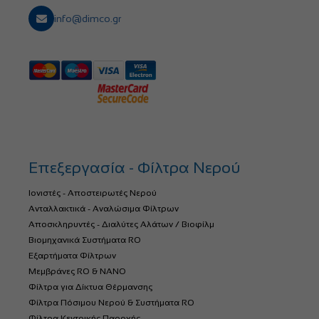
info@dimco.gr
Επεξεργασία - Φίλτρα Νερού
Ιονιστές - Αποστειρωτές Νερού
Ανταλλακτικά - Αναλώσιμα Φίλτρων
Αποσκληρυντές - Διαλύτες Αλάτων / Βιοφίλμ
Βιομηχανικά Συστήματα RO
Εξαρτήματα Φίλτρων
Μεμβράνες RO & NANO
Φίλτρα για Δίκτυα Θέρμανσης
Φίλτρα Πόσιμου Νερού & Συστήματα RO
Φίλτρα Κεντρικής Παροχής