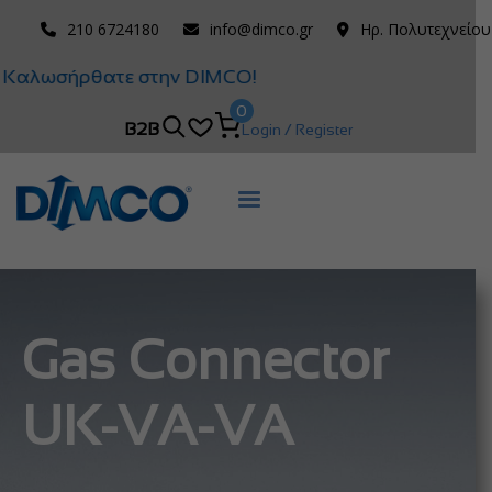
210 6724180
info@dimco.gr
Ηρ. Πολυτεχνείου
Καλωσήρθατε στην DIMCO!
0
B2B
Login / Register
Gas Connector
UK-VA-VA