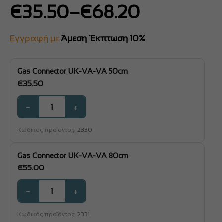
Price
€
35.50
–
€
68.20
range:
€35.50
Εγγραφή με
Άμεση Έκπτωση 10%
through
€68.20
Gas Connector UK-VA-VA 50cm
€
35.50
−
+
Κωδικός προϊόντος:
2330
Gas Connector UK-VA-VA 80cm
€
55.00
−
+
Κωδικός προϊόντος:
2331