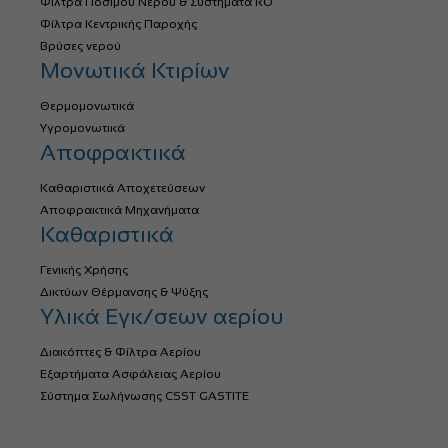
Φίλτρα Πόσιμου Νερού & Συστήματα RO
Φίλτρα Κεντρικής Παροχής
Βρύσες νερού
Μονωτικά Κτιρίων
Θερμομονωτικά
Υγρομονωτικά
Αποφρακτικά
Καθαριστικά Αποχετεύσεων
Αποφρακτικά Μηχανήματα
Καθαριστικά
Γενικής Χρήσης
Δικτύων Θέρμανσης & Ψύξης
Υλικά Εγκ/σεων αερίου
Διακόπτες & Φίλτρα Αερίου
Εξαρτήματα Ασφάλειας Αερίου
Σύστημα Σωλήνωσης CSST GASTITE