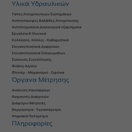
Υλικά Υδραυλικών
Τάπες Αποχετευτικών Συστημάτων
Αντεπιστροφες Βαλβιδες Αποχετευσης
Αντιπληγματικά-Διηλεκτρικά εξαρτήματα
Εργαλεία & Ψυκτικά
Κολλήσεις- Κόλλες - Καθαριστικά
Στεγανοποιητικά Διαρροών
Στεγανοποιητικά Σπειρωμάτων
Συσκευές Συγκόλλησης
Φιάλες Αερίου
Φλοτέρ - Μηχανισμοί - Σιφόνια
Όργανα Μέτρησης
Αναλυτές Καυσαερίων
Ανιχνευτές Διαρροών
Διάφοροι Μετρητές
Θερμόμετρα - Υγρασιόμετρα
Ψηφιακά Πολύμετρα
Πληροφορίες