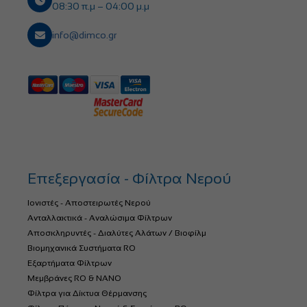
08:30 π.μ – 04:00 μ.μ
info@dimco.gr
Επεξεργασία - Φίλτρα Νερού
Ιονιστές - Αποστειρωτές Νερού
Ανταλλακτικά - Αναλώσιμα Φίλτρων
Αποσκληρυντές - Διαλύτες Αλάτων / Βιοφίλμ
Βιομηχανικά Συστήματα RO
Εξαρτήματα Φίλτρων
Μεμβράνες RO & NANO
Φίλτρα για Δίκτυα Θέρμανσης