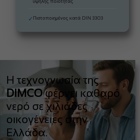
υψηλής ποιότητας
Πιστοποιημένος κατά DIN 3303
✓
Η τεχνογνωσία της
DIMCO
φέρνει καθαρό
νερό σε χιλιάδες
οικογένειες στην
Ελλάδα.