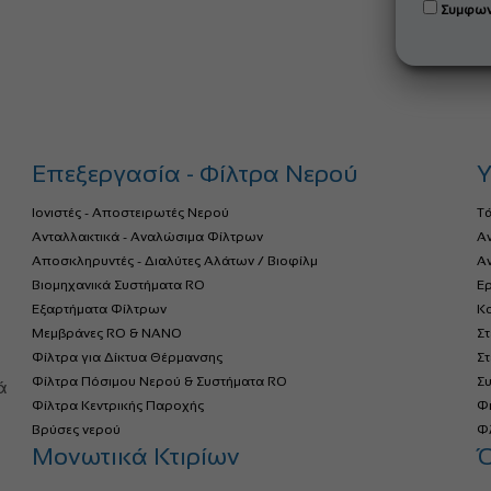
Συμφων
Επεξεργασία - Φίλτρα Νερού
Υ
Ιονιστές - Αποστειρωτές Νερού
Τ
Ανταλλακτικά - Αναλώσιμα Φίλτρων
Α
Αποσκληρυντές - Διαλύτες Αλάτων / Βιοφίλμ
Αν
Βιομηχανικά Συστήματα RO
Ερ
Εξαρτήματα Φίλτρων
Κο
Μεμβράνες RO & NANO
Σ
Φίλτρα για Δίκτυα Θέρμανσης
Σ
α
Φίλτρα Πόσιμου Νερού & Συστήματα RO
Σ
ά
Φίλτρα Κεντρικής Παροχής
Φ
Βρύσες νερού
Φλ
Μονωτικά Κτιρίων