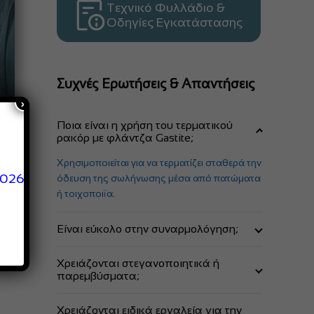
Τεχνικό Φυλλάδιο &
Οδηγίες Εγκατάστασης
Συχνές Ερωτήσεις & Απαντήσεις
×
Ποια είναι η χρήση του τερματικού
ρακόρ με φλάντζα Gastite;
Χρησιμοποιείται για να τερματίζει σταθερά την
2026
όδευση της σωλήνωσης μέσα από πατώματα
ή τοιχοποιϊα.
Είναι εύκολο στην συναρμολόγηση;
Χάρις την αποκλειστική πατέντα της Gastite,
Χρειάζονται στεγανοποιητικά ή
η συναρμολόγηση είναι πολύ εύκολη και
παρεμβύσματα;
γίνεται σε 3 βήματα
Η σύνδεση επιτυγχάνει απόλυτη στεγανότητα
Χρειάζονται ειδικά εργαλεία για την