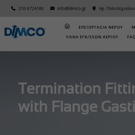
210 6724180
info@dimco.gr
Ηρ. Πολυτεχνείου
ΕΠΕΞΕΡΓΑΣΙΑ ΝΕΡΟΥ
Μ
ΥΛΙΚΑ ΕΓΚ/ΣΕΩΝ ΑΕΡΙΟΥ
FA
Termination Fitt
with Flange Gast