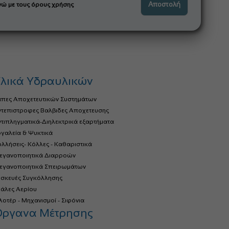
ώ με τους όρους χρήσης
λικά Υδραυλικών
άπες Αποχετευτικών Συστημάτων
ντεπιστροφες Βαλβιδες Αποχετευσης
τιπληγματικά-Διηλεκτρικά εξαρτήματα
γαλεία & Ψυκτικά
λλήσεις- Κόλλες - Καθαριστικά
τεγανοποιητικά Διαρροών
τεγανοποιητικά Σπειρωμάτων
υσκευές Συγκόλλησης
ιάλες Αερίου
οτέρ - Μηχανισμοί - Σιφόνια
Όργανα Μέτρησης