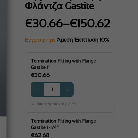
Φλάντζα Gastite
Price
€
30.66
–
€
150.62
range:
€30.66
Εγγραφή με
Άμεση Έκπτωση 10%
through
€150.62
Termination Fitting with Flange
Gastite 1"
€
30.66
−
+
Κωδικός προϊόντος:
2153
Termination Fitting with Flange
Gastite 1-1/4"
€
62.68