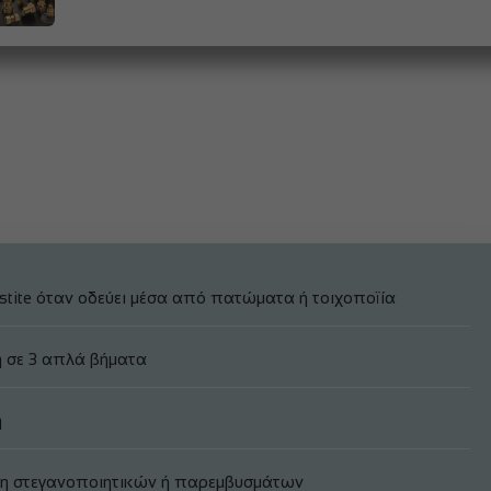
stite όταν οδεύει μέσα από πατώματα ή τοιχοποϊία
η σε 3 απλά βήματα
η
ση στεγανοποιητικών ή παρεμβυσμάτων