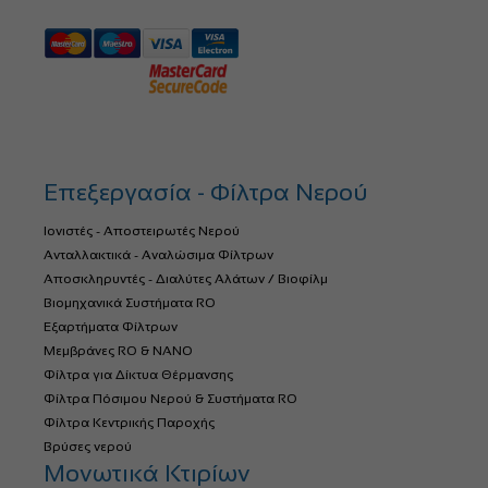
Επεξεργασία - Φίλτρα Νερού
Ιονιστές - Αποστειρωτές Νερού
Ανταλλακτικά - Αναλώσιμα Φίλτρων
Αποσκληρυντές - Διαλύτες Αλάτων / Βιοφίλμ
Βιομηχανικά Συστήματα RO
Εξαρτήματα Φίλτρων
Μεμβράνες RO & NANO
Φίλτρα για Δίκτυα Θέρμανσης
Φίλτρα Πόσιμου Νερού & Συστήματα RO
Φίλτρα Κεντρικής Παροχής
Βρύσες νερού
Μονωτικά Κτιρίων