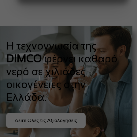
Η τεχνογνωσία της
DIMCO
φέρνει καθαρό
νερό σε χιλιάδες
οικογένειες στην
Ελλάδα.
Δείτε Όλες τις Αξιολογήσεις