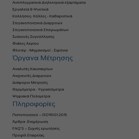
Αντιπληγματικά-Διηλεκτρικά εξαρτήματα
Εργαλεία & Ψυκτικά
Κολλήσεις- Κόλλες - Καθαριστικά
Στεγανοποιητικά Διαρροών
Στεγανοποιητικά Σπειρωμάτων
Συσκευές Συγκόλλησης
Φιάλες Αερίου
Φλοτέρ - Μηχανισμοί - Σιφόνια
Όργανα Μέτρησης
Αναλυτές Καυσαερίων
Ανιχνευτές Διαρροών
Διάφοροι Μετρητές
Θερμόμετρα - Υγρασιόμετρα
Ψηφιακά Πολύμετρα
Πληροφορίες
Πιστοποιητικό – ISO9001:2015
Άρθρα -Ενημέρωση
FAQ’S – Συχνές ερωτήσεις
Προφίλ Εταιρείας