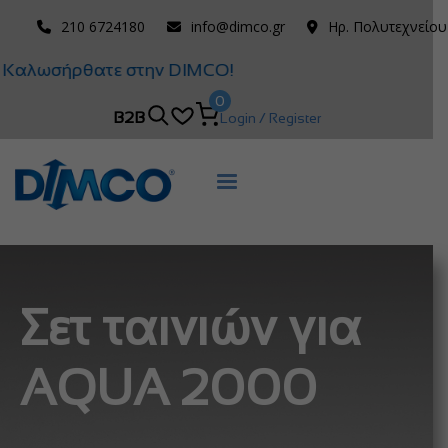
210 6724180
info@dimco.gr
Ηρ. Πολυτεχνείου
Καλωσήρθατε στην DIMCO!
0
B2B
Login / Register
Σετ ταινιών για
AQUA 2000