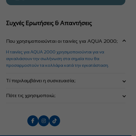
Συχνές Ερωτήσεις & Απαντήσεις
Που χρησιμοποιούνται οι ταινίες για AQUA 2000;
Η ταινίες για AQUA 2000 χρησιμοποιούνται για να
αγκαλιάσουν την σωλήνωση στα σημεία που θα
προσαρμοστούν τα κολλάρα κατά την εγκατάσταση.
Τί περιλαμβάνει η συσκευασία;
Η συσκευασία περιλαμβάνει 2 ζευγάρια ταινιών: ένα ζευγάρι
Πότε τις χρησιμοποιώ;
ταινίες pvc και ένα ζευγάρι ταινίες αλουμινίου.
Τις χρησιμοποιείτε όταν έχουν φθαρεί έντονα οι
προηγούμενες ταινίες ή όταν θέλουμε να εγκαταστήσουμε
την συσκευή σε διαφορετικό σημείο από αυτό της αρχικής
εγκατάστασης