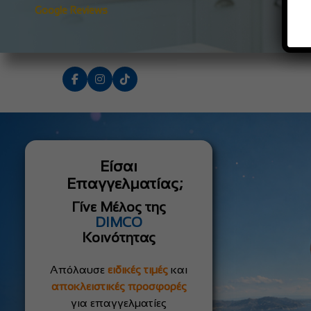
Google Reviews
Είσαι
Επαγγελματίας;
Γίνε Μέλος της
DIMCO
Κοινότητας
Απόλαυσε
ειδικές τιμές
και
αποκλειστικές προσφορές
για επαγγελματίες