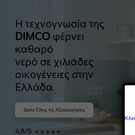
Η τεχνογνωσία της
DIMCO
φέρνει
καθαρό
νερό σε χιλιάδες
οικογένειες στην
Ελλάδα.
Δείτε Όλες τις Αξιολογήσεις
Κλε
4,8/5
★★★★★