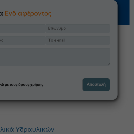
μα
Ενδιαφέροντος
ώ με τους όρους χρήσης
λικά Υδραυλικών