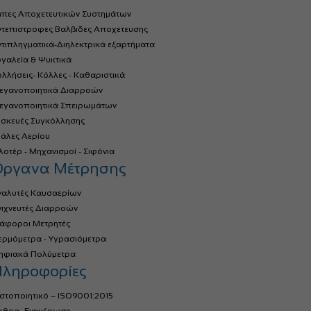
άπες Αποχετευτικών Συστημάτων
ντεπιστροφες Βαλβιδες Αποχετευσης
τιπληγματικά-Διηλεκτρικά εξαρτήματα
γαλεία & Ψυκτικά
λλήσεις- Κόλλες - Καθαριστικά
τεγανοποιητικά Διαρροών
τεγανοποιητικά Σπειρωμάτων
υσκευές Συγκόλλησης
ιάλες Αερίου
οτέρ - Μηχανισμοί - Σιφόνια
Όργανα Μέτρησης
ναλυτές Καυσαερίων
νιχνευτές Διαρροών
ιάφοροι Μετρητές
ερμόμετρα - Υγρασιόμετρα
ηφιακά Πολύμετρα
ληροφορίες
στοποιητικό – ISO9001:2015