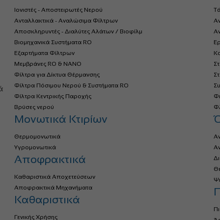
Ιονιστές - Αποστειρωτές Νερού
Τ
Ανταλλακτικά - Αναλώσιμα Φίλτρων
Α
Αποσκληρυντές - Διαλύτες Αλάτων / Βιοφίλμ
Αν
Βιομηχανικά Συστήματα RO
Ερ
Εξαρτήματα Φίλτρων
Κο
Μεμβράνες RO & NANO
Σ
Φίλτρα για Δίκτυα Θέρμανσης
Σ
α
Φίλτρα Πόσιμου Νερού & Συστήματα RO
Σ
ά
Φίλτρα Κεντρικής Παροχής
Φ
Βρύσες νερού
Φλ
Μονωτικά Κτιρίων
Θερμομονωτικά
Α
Υγρομονωτικά
Α
Αποφρακτικά
Δ
Θ
Καθαριστικά Αποχετεύσεων
Ψ
Αποφρακτικά Μηχανήματα
Π
Καθαριστικά
Πι
Γενικής Χρήσης