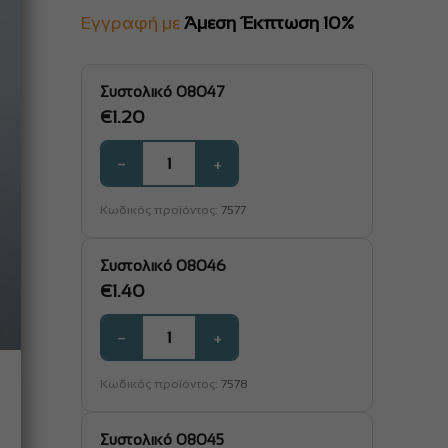
€1.20
Εγγραφή με
Άμεση Έκπτωση 10%
through
€4.00
Συστολικό 08047
€
1.20
−
+
Κωδικός προϊόντος:
7577
Συστολικό 08046
€
1.40
−
+
Κωδικός προϊόντος:
7578
Συστολικό 08045