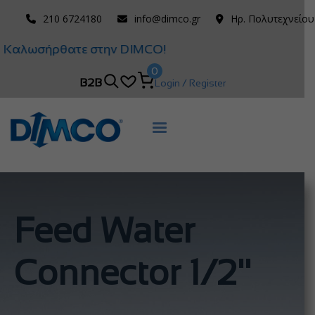
210 6724180
info@dimco.gr
Ηρ. Πολυτεχνείου
Καλωσήρθατε στην DIMCO!
0
B2B
Login / Register
Feed Water
Connector 1/2''