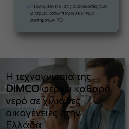
Περιλαμβάνεται στις συσκευασίες των
✓
φίλτρων κάτω πάγκου και των
συστημάτων RO
Η τεχνογνωσία της
DIMCO
φέρνει καθαρό
νερό σε χιλιάδες
οικογένειες στην
Ελλάδα.