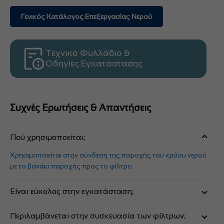
Γενικός Κατάλογος Επεξεργασίας Νερού
Τεχνικό Φυλλάδιο &
Οδηγίες Εγκατάστασης
Συχνές Ερωτήσεις & Απαντήσεις
Πού χρησιμοποείται;
Χρησιμοποιείται στην σύνδεση της παροχής του κρύου νερού
με το βανάκι παροχής προς το φίλτρο.
Είναι εύκολος στην εγκατάσταση;
Είναι πολύ εύκολος, διαθέτει σπειρώματα Θ-Α 1/2'' για
Περιλαμβάνεται στην συσκευασία των φίλτρων;
σύνδεση με το σπιράλ του κρύου, καθώς και σπείρωμα 1/4''