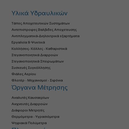
Υλικά Υδραυλικών
Τάπες Αποχετευτικών Συστημάτων
Αντεπιστροφες Βαλβιδες Αποχετευσης
Αντιπληγματικά-Διηλεκτρικά εξαρτήματα
Εργαλεία & Ψυκτικά
Κολλήσεις- Κόλλες - Καθαριστικά
Στεγανοποιητικά Διαρροών
Στεγανοποιητικά Σπειρωμάτων
Συσκευές Συγκόλλησης
Φιάλες Αερίου
Φλοτέρ - Μηχανισμοί - Σιφόνια
Όργανα Μέτρησης
Αναλυτές Καυσαερίων
Ανιχνευτές Διαρροών
Διάφοροι Μετρητές
Θερμόμετρα - Υγρασιόμετρα
Ψηφιακά Πολύμετρα