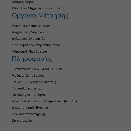
Φιάλες Αερίου
Φλοτέρ - Μηχανισμοί - Σιφόνια
Όργανα Μέτρησης
Αναλυτές Καυσαερίων
Ανιχνευτές Διαρροών
Διάφοροι Μετρητές
Θερμόμετρα - Υγρασιόμετρα
Ψηφιακά Πολύμετρα
Πληροφορίες
Πιστοποιητικό – ISO9001:2015
Άρθρα -Ενημέρωση
FAQ’S – Συχνές ερωτήσεις
Προφίλ Εταιρείας
Κατάλογοι – Οδηγοί
Δελτία Δεδομένων Ασφάλειας (MSDS)
Διαφημιστικά Έντυπα
Τεχνική Υποστήριξη
Επικοινωνία