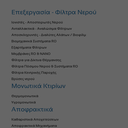
Επεξεργασία - Φίλτρα Νερού
Ιονιστές - Αποστειρωτές Νερού
Ανταλλακτικά - Αναλώσιμα Φίλτρων
Αποσκληρυντές - Διαλύτες Αλάτων / Βιοφίλμ
Βιομηχανικά Συστήματα RO
Εξαρτήματα Φίλτρων
Μεμβράνες RO & NANO
Φίλτρα για Δίκτυα Θέρμανσης
Φίλτρα Πόσιμου Νερού & Συστήματα RO
Φίλτρα Κεντρικής Παροχής
Βρύσες νερού
Μονωτικά Κτιρίων
Θερμομονωτικά
Υγρομονωτικά
Αποφρακτικά
Καθαριστικά Αποχετεύσεων
Αποφρακτικά Μηχανήματα