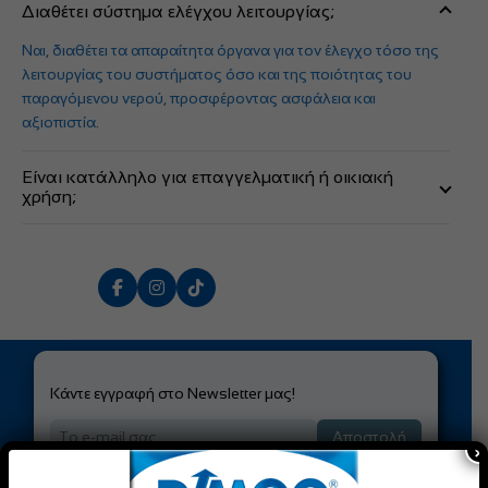
Διαθέτει σύστημα ελέγχου λειτουργίας;
Ναι, διαθέτει τα απαραίτητα όργανα για τον έλεγχο τόσο της
λειτουργίας του συστήματος όσο και της ποιότητας του
παραγόμενου νερού, προσφέροντας ασφάλεια και
αξιοπιστία.
Είναι κατάλληλο για επαγγελματική ή οικιακή
χρήση;
Είναι κατάλληλο κυρίως για μικρές επαγγελματικές
εφαρμογές ή οικιακή χρήση, όπου υπάρχει ανάγκη
αφαλάτωσης νερού και παραγωγής πόσιμου νερού από
δύσκολες πηγές.
Κάντε εγγραφή στο Newsletter μας!
Αποστολή
×