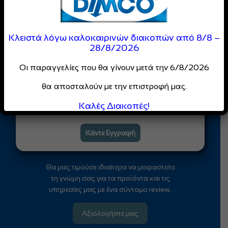
Είσαι Επαγγελματίας;
Κλειστά λόγω καλοκαιρινών διακοπών από 8/8 –
Γίνε Μέλος της
28/8/2026
DIMCO
Κοινότητας
Οι παραγγελίες που θα γίνουν μετά την 6/8/2026
Απόλαυσε
ειδικές τιμές
και
θα αποσταλούν με την επιστροφή μας.
αποκλειστικές προσφορές
Καλές Διακοπές!
για επαγγελματίες
Κάντε Εγγραφή
Θα μας τιμούσε ιδιαίτερα να μοιραστείτε
τη γνώμη σας για τα προϊόντα και τις
υπηρεσίες μας με ένα σύντομο review.
Αξιολογήστε μας