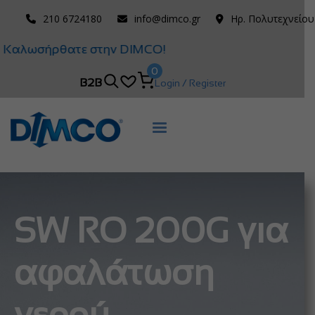
210 6724180
info@dimco.gr
Ηρ. Πολυτεχνείου
Καλωσήρθατε στην DIMCO!
0
B2B
Login / Register
SW RO 200G για
αφαλάτωση