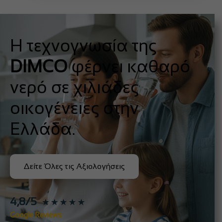
Η τεχνογνωσία της
DIMCO
φέρνει καθαρό
νερό σε χιλιάδες
οικογένειες στην
Ελλάδα.
Δείτε Όλες τις Αξιολογήσεις
4,8/5
★★★★★
Google Reviews