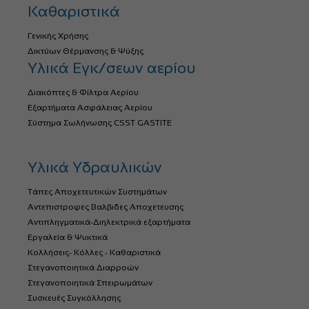
Καθαριστικά
Γενικής Χρήσης
Δικτύων Θέρμανσης & Ψύξης
Υλικά Εγκ/σεων αερίου
Διακόπτες & Φίλτρα Αερίου
Εξαρτήματα Ασφάλειας Αερίου
Σύστημα Σωλήνωσης CSST GASTITE
Υλικά Υδραυλικών
Τάπες Αποχετευτικών Συστημάτων
Αντεπιστροφες Βαλβιδες Αποχετευσης
Αντιπληγματικά-Διηλεκτρικά εξαρτήματα
Εργαλεία & Ψυκτικά
Κολλήσεις- Κόλλες - Καθαριστικά
Στεγανοποιητικά Διαρροών
Στεγανοποιητικά Σπειρωμάτων
Συσκευές Συγκόλλησης