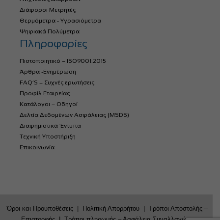
Διάφοροι Μετρητές
Θερμόμετρα - Υγρασιόμετρα
Ψηφιακά Πολύμετρα
Πληροφορίες
Πιστοποιητικό – ISO9001:2015
Άρθρα -Ενημέρωση
FAQ’S – Συχνές ερωτήσεις
Προφίλ Εταιρείας
Κατάλογοι – Οδηγοί
Δελτία Δεδομένων Ασφάλειας (MSDS)
Διαφημιστικά Έντυπα
Τεχνική Υποστήριξη
Επικοινωνία
Όροι και Προυποθέσεις
|
Πολιτική Απορρήτου
|
Τρόποι Αποστολής –
Επιστροφής
|
Τρόποι πληρωμής – Ασφάλεια Συναλλαγών