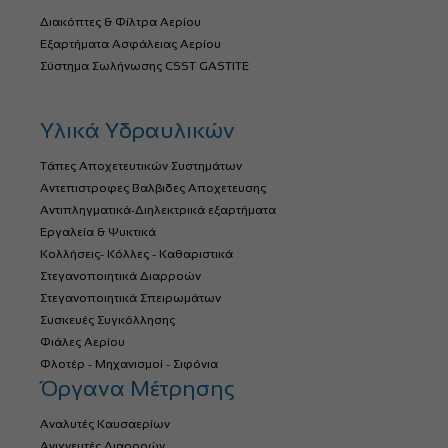
Διακόπτες & Φίλτρα Αερίου
Εξαρτήματα Ασφάλειας Αερίου
Σύστημα Σωλήνωσης CSST GASTITE
Υλικά Υδραυλικών
Τάπες Αποχετευτικών Συστημάτων
Αντεπιστροφες Βαλβιδες Αποχετευσης
Αντιπληγματικά-Διηλεκτρικά εξαρτήματα
Εργαλεία & Ψυκτικά
Κολλήσεις- Κόλλες - Καθαριστικά
Στεγανοποιητικά Διαρροών
Στεγανοποιητικά Σπειρωμάτων
Συσκευές Συγκόλλησης
Φιάλες Αερίου
Φλοτέρ - Μηχανισμοί - Σιφόνια
Όργανα Μέτρησης
Αναλυτές Καυσαερίων
Ανιχνευτές Διαρροών