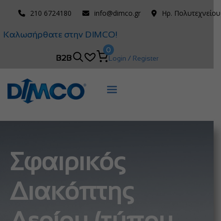
210 6724180
info@dimco.gr
Ηρ. Πολυτεχνείου
Καλωσήρθατε στην DIMCO!
0
B2B
Login / Register
Σφαιρικός
Διακόπτης