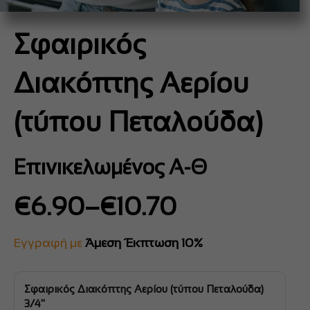
Σφαιρικός
Διακόπτης Αερίου
(τύπου Πεταλούδα)
Επινικελωμένος Α-Θ
Price
€
6.90
–
€
10.70
range:
€6.90
Εγγραφή με
Άμεση Έκπτωση 10%
through
€10.70
Σφαιρικός Διακόπτης Αερίου (τύπου Πεταλούδα)
3/4''