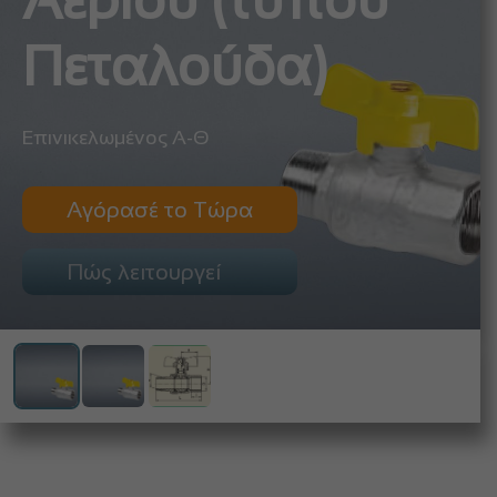
Αερίου (τύπου
Πεταλούδα)
Επινικελωμένος Α-Θ
Αγόρασέ το Τώρα
Πώς λειτουργεί