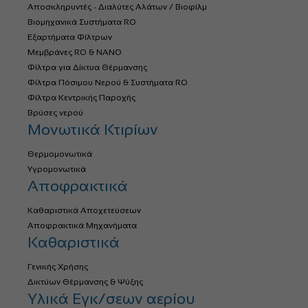
Αποσκληρυντές - Διαλύτες Αλάτων / Βιοφίλμ
Βιομηχανικά Συστήματα RO
Εξαρτήματα Φίλτρων
Μεμβράνες RO & NANO
Φίλτρα για Δίκτυα Θέρμανσης
Φίλτρα Πόσιμου Νερού & Συστήματα RO
Φίλτρα Κεντρικής Παροχής
Βρύσες νερού
Μονωτικά Κτιρίων
Θερμομονωτικά
Υγρομονωτικά
Αποφρακτικά
Καθαριστικά Αποχετεύσεων
Αποφρακτικά Μηχανήματα
Καθαριστικά
Γενικής Χρήσης
Δικτύων Θέρμανσης & Ψύξης
Υλικά Εγκ/σεων αερίου