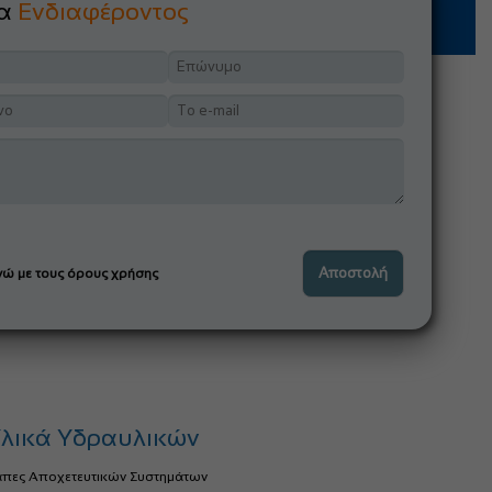
μα
Ενδιαφέροντος
ώ με τους όρους χρήσης
λικά Υδραυλικών
άπες Αποχετευτικών Συστημάτων