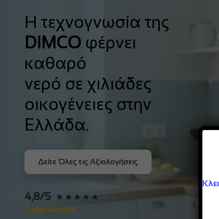
Η τεχνογνωσία της
DIMCO
φέρνει
καθαρό
νερό σε χιλιάδες
οικογένειες στην
Ελλάδα.
Δείτε Όλες τις Αξιολογήσεις
Κλε
4,8/5
★★★★★
Google Reviews