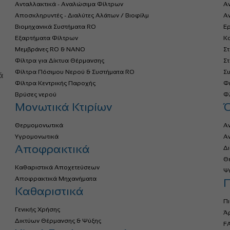
Ανταλλακτικά - Αναλώσιμα Φίλτρων
Α
Αποσκληρυντές - Διαλύτες Αλάτων / Βιοφίλμ
Αν
Βιομηχανικά Συστήματα RO
Ερ
Εξαρτήματα Φίλτρων
Κο
Μεμβράνες RO & NANO
Σ
Φίλτρα για Δίκτυα Θέρμανσης
Σ
α
Φίλτρα Πόσιμου Νερού & Συστήματα RO
Σ
ά
Φίλτρα Κεντρικής Παροχής
Φ
Βρύσες νερού
Φλ
Μονωτικά Κτιρίων
Θερμομονωτικά
Α
Υγρομονωτικά
Α
Αποφρακτικά
Δ
Θ
Καθαριστικά Αποχετεύσεων
Ψ
Αποφρακτικά Μηχανήματα
Π
Καθαριστικά
Πι
Γενικής Χρήσης
Ά
Δικτύων Θέρμανσης & Ψύξης
FA