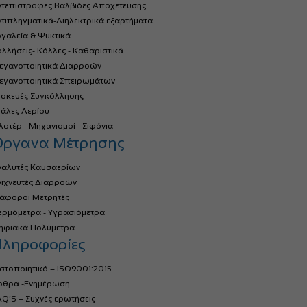
ντεπιστροφες Βαλβιδες Αποχετευσης
τιπληγματικά-Διηλεκτρικά εξαρτήματα
γαλεία & Ψυκτικά
λλήσεις- Κόλλες - Καθαριστικά
τεγανοποιητικά Διαρροών
τεγανοποιητικά Σπειρωμάτων
υσκευές Συγκόλλησης
ιάλες Αερίου
οτέρ - Μηχανισμοί - Σιφόνια
Όργανα Μέτρησης
ναλυτές Καυσαερίων
νιχνευτές Διαρροών
ιάφοροι Μετρητές
ερμόμετρα - Υγρασιόμετρα
ηφιακά Πολύμετρα
ληροφορίες
στοποιητικό – ISO9001:2015
ρθρα -Ενημέρωση
Q’S – Συχνές ερωτήσεις