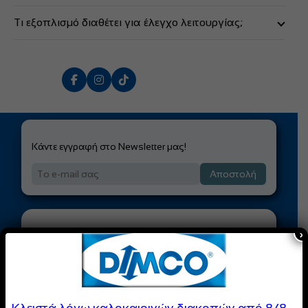
Τι εξοπλισμό διαθέτει για έλεγχο λειτουργίας;
Διαθέτει μανόμετρα πίεσης, μετρητές ροής και μετρητή TDS με
οθόνη LCD, καθώς και ηλεκτρικά συστήματα προστασίας
και ενδείξεις LED για ασφαλή και αξιόπιστη λειτουργία.
Κάντε εγγραφή στο Newsletter μας!
Αποστολή
×
Είσαι Επαγγελματίας;
Γίνε Μέλος της
DIMCO
Κοινότητας
Κλειστά λόγω καλοκαιρινών διακοπών από 8/8 –