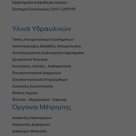
Εξαρτήματα Ασφάλειας Αερίου
Σύστημα Σωλήνωσης CSST GASTITE
Υλικά Υδραυλικών
Τάπες Αποχετευτικών Συστημάτων
Αντεπιστροφες Βαλβιδες Αποχετευσης
Αντιπληγματικά-Διηλεκτρικά εξαρτήματα
Εργαλεία & Ψυκτικά
Κολλήσεις- Κόλλες - Καθαριστικά
Στεγανοποιητικά Διαρροών
Στεγανοποιητικά Σπειρωμάτων
Συσκευές Συγκόλλησης
Φιάλες Αερίου
Φλοτέρ - Μηχανισμοί - Σιφόνια
Όργανα Μέτρησης
Αναλυτές Καυσαερίων
Ανιχνευτές Διαρροών
Διάφοροι Μετρητές