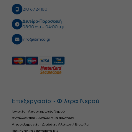
210 6724180
Δευτέρα-Παρασκευή
08:30 π.μ – 04:00 μ.μ
info@dimco.gr
Επεξεργασία - Φίλτρα Νερού
Ιονιστές - Αποστειρωτές Νερού
Ανταλλακτικά - Αναλώσιμα Φίλτρων
Αποσκληρυντές - Διαλύτες Αλάτων / Βιοφίλμ
Βιομηχανικά Συστήματα RO