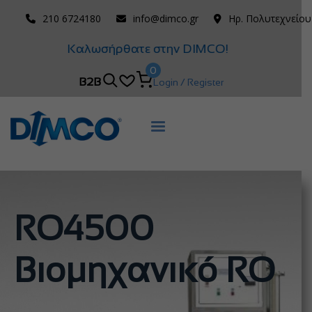
210 6724180
info@dimco.gr
Ηρ. Πολυτεχνείου
Καλωσήρθατε στην DIMCO!
0
B2B
Login / Register
RO4500
Βιομηχανικό RO