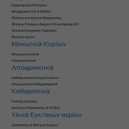
Εξαρτήματα Φίλτρων
Μεμβράνες RO & NANO
Φίλτρα για Δίκτυα Θέρμανσης
Φίλτρα Πόσιμου Νερού & Συστήματα RO
Φίλτρα Κεντρικής Παροχής
Βρύσες νερού
Μονωτικά Κτιρίων
Θερμομονωτικά
Υγρομονωτικά
Αποφρακτικά
Καθαριστικά Αποχετεύσεων
Αποφρακτικά Μηχανήματα
Καθαριστικά
Γενικής Χρήσης
Δικτύων Θέρμανσης & Ψύξης
Υλικά Εγκ/σεων αερίου
Διακόπτες & Φίλτρα Αερίου