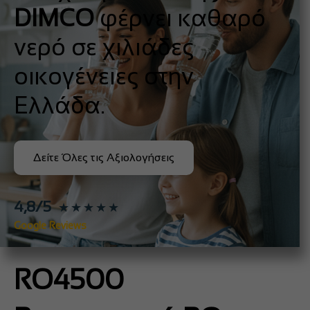
DIMCO
φέρνει καθαρό
νερό σε χιλιάδες
οικογένειες στην
Ελλάδα.
Δείτε Όλες τις Αξιολογήσεις
4,8/5
★★★★★
Google Reviews
RO4500