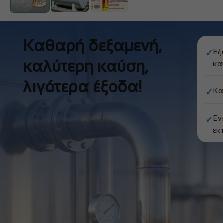
Καθαρή δεξαμενή,
Εξ
✓
καλύτερη καύση,
κα
λιγότερα έξοδα!
Κα
✓
Εν
✓
εκ