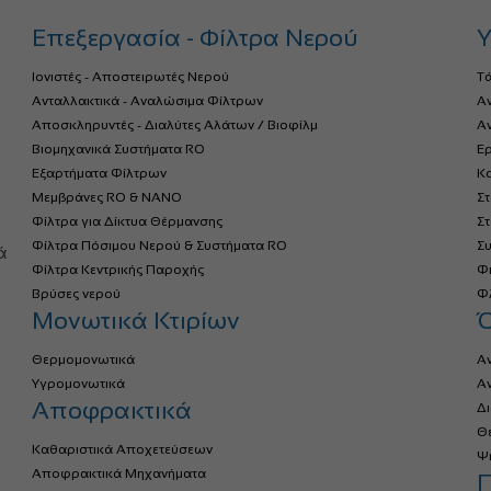
Επεξεργασία - Φίλτρα Νερού
Υ
Ιονιστές - Αποστειρωτές Νερού
Τ
Ανταλλακτικά - Αναλώσιμα Φίλτρων
Α
Αποσκληρυντές - Διαλύτες Αλάτων / Βιοφίλμ
Αν
Βιομηχανικά Συστήματα RO
Ερ
Εξαρτήματα Φίλτρων
Κο
Μεμβράνες RO & NANO
Σ
Φίλτρα για Δίκτυα Θέρμανσης
Σ
α
Φίλτρα Πόσιμου Νερού & Συστήματα RO
Σ
ά
Φίλτρα Κεντρικής Παροχής
Φ
Βρύσες νερού
Φλ
Μονωτικά Κτιρίων
Θερμομονωτικά
Α
Υγρομονωτικά
Α
Αποφρακτικά
Δ
Θ
Καθαριστικά Αποχετεύσεων
Ψ
Αποφρακτικά Μηχανήματα
Π