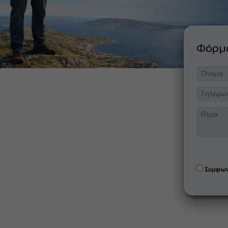
Φόρ
Συμφων