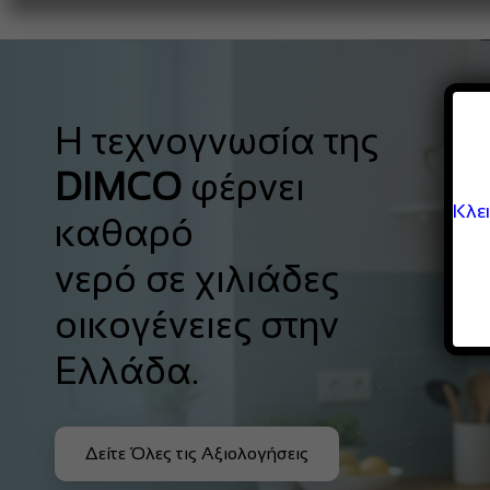
Η τεχνογνωσία της
DIMCO
φέρνει
Κλε
καθαρό
νερό σε χιλιάδες
οικογένειες στην
Ελλάδα.
Δείτε Όλες τις Αξιολογήσεις