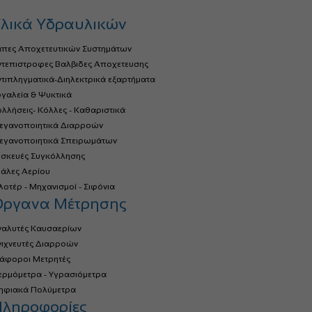
λικά Υδραυλικών
άπες Αποχετευτικών Συστημάτων
ντεπιστροφες Βαλβιδες Αποχετευσης
τιπληγματικά-Διηλεκτρικά εξαρτήματα
γαλεία & Ψυκτικά
λλήσεις- Κόλλες - Καθαριστικά
τεγανοποιητικά Διαρροών
τεγανοποιητικά Σπειρωμάτων
υσκευές Συγκόλλησης
ιάλες Αερίου
οτέρ - Μηχανισμοί - Σιφόνια
Όργανα Μέτρησης
ναλυτές Καυσαερίων
νιχνευτές Διαρροών
ιάφοροι Μετρητές
ερμόμετρα - Υγρασιόμετρα
ηφιακά Πολύμετρα
ληροφορίες