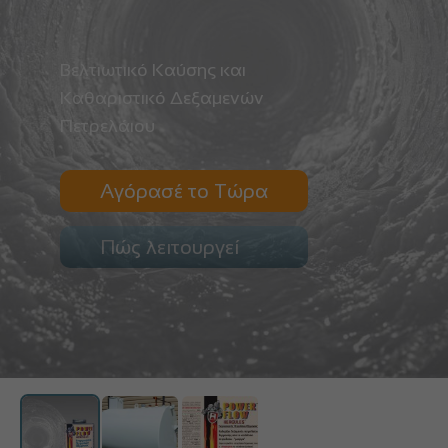
Βελτιωτικό Καύσης και
Καθαριστικό Δεξαμενών
Πετρελάιου
Αγόρασέ το Τώρα
Πώς λειτουργεί