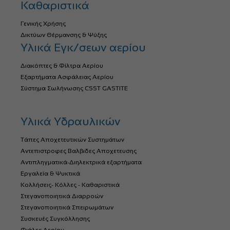
Καθαριστικά
Γενικής Χρήσης
Δικτύων Θέρμανσης & Ψύξης
Υλικά Εγκ/σεων αερίου
Διακόπτες & Φίλτρα Αερίου
Εξαρτήματα Ασφάλειας Αερίου
Σύστημα Σωλήνωσης CSST GASTITE
Υλικά Υδραυλικών
Τάπες Αποχετευτικών Συστημάτων
Αντεπιστροφες Βαλβιδες Αποχετευσης
Αντιπληγματικά-Διηλεκτρικά εξαρτήματα
Εργαλεία & Ψυκτικά
Κολλήσεις- Κόλλες - Καθαριστικά
Στεγανοποιητικά Διαρροών
Στεγανοποιητικά Σπειρωμάτων
Συσκευές Συγκόλλησης