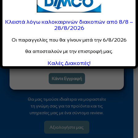
Είσαι Επαγγελματίας;
Γίνε Μέλος της
Κλειστά λόγω καλοκαιρινών διακοπών από 8/8 –
DIMCO
28/8/2026
Κοινότητας
Οι παραγγελίες που θα γίνουν μετά την 6/8/2026
Απόλαυσε
ειδικές τιμές
και
θα αποσταλούν με την επιστροφή μας.
αποκλειστικές προσφορές
Καλές Διακοπές!
για επαγγελματίες
Κάντε Εγγραφή
Θα μας τιμούσε ιδιαίτερα να μοιραστείτε
τη γνώμη σας για τα προϊόντα και τις
υπηρεσίες μας με ένα σύντομο review.
Αξιολογήστε μας