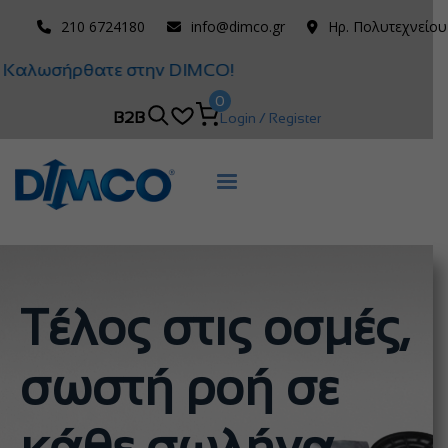
210 6724180
info@dimco.gr
Ηρ. Πολυτεχνείου
Καλωσήρθατε στην DIMCO!
0
B2B
Login / Register
Τέλος στις οσμές,
σωστή ροή σε