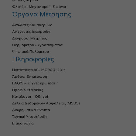
Φιάλες Αερίου
Φλοτέρ - Μηχανισμοί - Σιφόνια
Όργανα Μέτρησης
Αναλυτές Καυσαερίων
Ανιχνευτές Διαρροών
Διάφοροι Μετρητές
Θερμόμετρα - Υγρασιόμετρα
Ψηφιακά Πολύμετρα
Πληροφορίες
Πιστοποιητικό – ISO9001:2015
Άρθρα -Ενημέρωση
FAQ’S – Συχνές ερωτήσεις
Προφίλ Εταιρείας
Κατάλογοι – Οδηγοί
Δελτία Δεδομένων Ασφάλειας (MSDS)
Διαφημιστικά Έντυπα
Τεχνική Υποστήριξη
Επικοινωνία