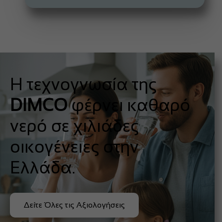
Η τεχνογνωσία της
DIMCO
φέρνει καθαρό
νερό σε χιλιάδες
οικογένειες στην
Ελλάδα.
Δείτε Όλες τις Αξιολογήσεις