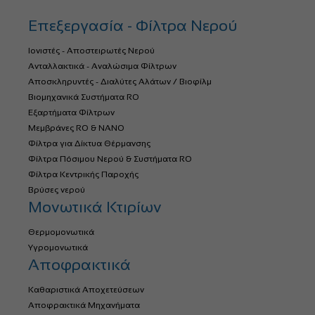
Επεξεργασία - Φίλτρα Νερού
Ιονιστές - Αποστειρωτές Νερού
Ανταλλακτικά - Αναλώσιμα Φίλτρων
Αποσκληρυντές - Διαλύτες Αλάτων / Βιοφίλμ
Βιομηχανικά Συστήματα RO
Εξαρτήματα Φίλτρων
Μεμβράνες RO & NANO
Φίλτρα για Δίκτυα Θέρμανσης
Φίλτρα Πόσιμου Νερού & Συστήματα RO
Φίλτρα Κεντρικής Παροχής
Βρύσες νερού
Μονωτικά Κτιρίων
Θερμομονωτικά
Υγρομονωτικά
Αποφρακτικά
Καθαριστικά Αποχετεύσεων
Αποφρακτικά Μηχανήματα