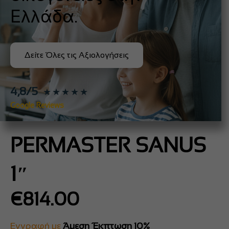
Ελλάδα.
Δείτε Όλες τις Αξιολογήσεις
4,8/5
★★★★★
Google Reviews
PERMASTER SANUS
1″
€
814.00
Εγγραφή με
Άμεση Έκπτωση 10%