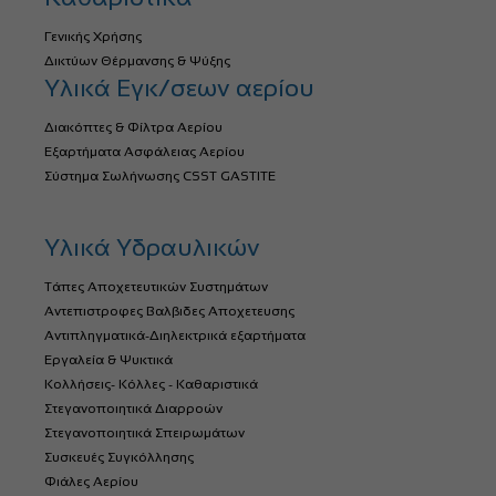
Γενικής Χρήσης
Δικτύων Θέρμανσης & Ψύξης
Υλικά Εγκ/σεων αερίου
Διακόπτες & Φίλτρα Αερίου
Εξαρτήματα Ασφάλειας Αερίου
Σύστημα Σωλήνωσης CSST GASTITE
Υλικά Υδραυλικών
Τάπες Αποχετευτικών Συστημάτων
Αντεπιστροφες Βαλβιδες Αποχετευσης
Αντιπληγματικά-Διηλεκτρικά εξαρτήματα
Εργαλεία & Ψυκτικά
Κολλήσεις- Κόλλες - Καθαριστικά
Στεγανοποιητικά Διαρροών
Στεγανοποιητικά Σπειρωμάτων
Συσκευές Συγκόλλησης
Φιάλες Αερίου