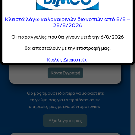
Είσαι Επαγγελματίας;
Γίνε Μέλος της
Κλειστά λόγω καλοκαιρινών διακοπών από 8/8 –
DIMCO
28/8/2026
Κοινότητας
Οι παραγγελίες που θα γίνουν μετά την 6/8/2026
Απόλαυσε
ειδικές τιμές
και
θα αποσταλούν με την επιστροφή μας.
αποκλειστικές προσφορές
για επαγγελματίες
Καλές Διακοπές!
Κάντε Εγγραφή
Θα μας τιμούσε ιδιαίτερα να μοιραστείτε
τη γνώμη σας για τα προϊόντα και τις
υπηρεσίες μας με ένα σύντομο review.
Αξιολογήστε μας