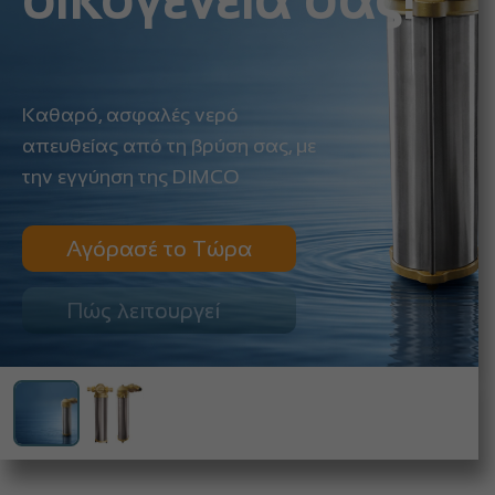
οικογένειά σας!
Καθαρό, ασφαλές νερό
απευθείας από τη βρύση σας, με
την εγγύηση της DIMCO
Αγόρασέ το Τώρα
Πώς λειτουργεί