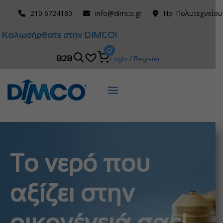
210 6724180
info@dimco.gr
Ηρ. Πολυτεχνείου
Καλωσήρθατε στην DIMCO!
0
B2B
Login / Register
Το νερό που
αξίζει στην