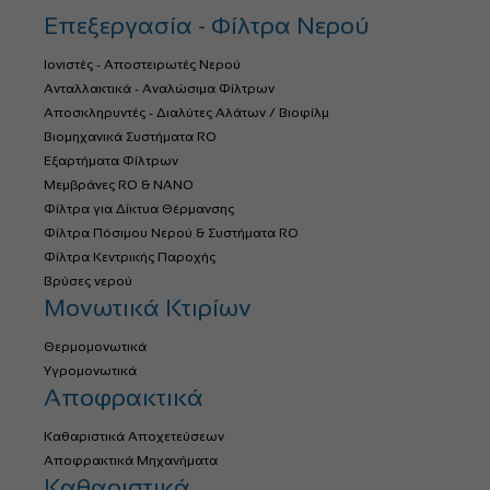
Επεξεργασία - Φίλτρα Νερού
Ιονιστές - Αποστειρωτές Νερού
Ανταλλακτικά - Αναλώσιμα Φίλτρων
Αποσκληρυντές - Διαλύτες Αλάτων / Βιοφίλμ
Βιομηχανικά Συστήματα RO
Εξαρτήματα Φίλτρων
Μεμβράνες RO & NANO
Φίλτρα για Δίκτυα Θέρμανσης
Φίλτρα Πόσιμου Νερού & Συστήματα RO
Φίλτρα Κεντρικής Παροχής
Βρύσες νερού
Μονωτικά Κτιρίων
Θερμομονωτικά
Υγρομονωτικά
Αποφρακτικά
Καθαριστικά Αποχετεύσεων
Αποφρακτικά Μηχανήματα
Καθαριστικά