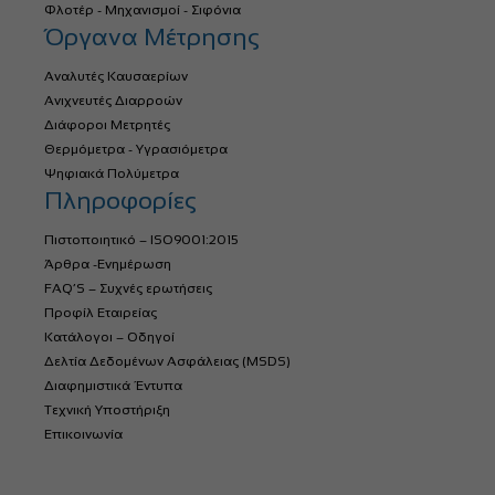
Φλοτέρ - Μηχανισμοί - Σιφόνια
Όργανα Μέτρησης
Αναλυτές Καυσαερίων
Ανιχνευτές Διαρροών
Διάφοροι Μετρητές
Θερμόμετρα - Υγρασιόμετρα
Ψηφιακά Πολύμετρα
Πληροφορίες
Πιστοποιητικό – ISO9001:2015
Άρθρα -Ενημέρωση
FAQ’S – Συχνές ερωτήσεις
Προφίλ Εταιρείας
Κατάλογοι – Οδηγοί
Δελτία Δεδομένων Ασφάλειας (MSDS)
Διαφημιστικά Έντυπα
Τεχνική Υποστήριξη
Επικοινωνία