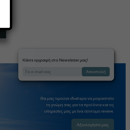
Κάντε εγγραφή στο Newsletter μας!
Αποστολή
Θα μας τιμούσε ιδιαίτερα να μοιραστείτε
τη γνώμη σας για τα προϊόντα και τις
υπηρεσίες μας με ένα σύντομο review.
Αξιολογήστε μας