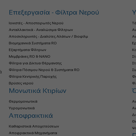
Επεξεργασία - Φίλτρα Νερού
Υ
Ιονιστές - Αποστειρωτές Νερού
Τ
Ανταλλακτικά - Αναλώσιμα Φίλτρων
Α
Αποσκληρυντές - Διαλύτες Αλάτων / Βιοφίλμ
Αν
Βιομηχανικά Συστήματα RO
Ερ
Εξαρτήματα Φίλτρων
Κο
Μεμβράνες RO & NANO
Σ
Φίλτρα για Δίκτυα Θέρμανσης
Σ
α
Φίλτρα Πόσιμου Νερού & Συστήματα RO
Σ
ά
Φίλτρα Κεντρικής Παροχής
Φ
Βρύσες νερού
Φλ
Μονωτικά Κτιρίων
Θερμομονωτικά
Α
Υγρομονωτικά
Α
Αποφρακτικά
Δ
Θ
Καθαριστικά Αποχετεύσεων
Ψ
Αποφρακτικά Μηχανήματα
Π