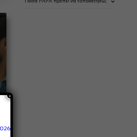
Πόσα PAPA πρέπει να τοποθετήσω;
Ο απαιτούμενος αριθμός ΡΑΡΑ καθορίζεται
από τους ορόφους του κτιρίου (π.χ. σε κτίρια
5-10 ορόφους τοποθετήστε 1 ΡΑΡΑ)
×
2026