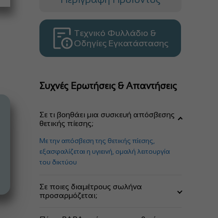
Τεχνικό Φυλλάδιο &
Οδηγίες Εγκατάστασης
Συχνές Ερωτήσεις & Απαντήσεις
Σε τι βοηθάει μια συσκευή απόσβεσης
θετικής πίεσης;
Με την απόσβεση της θετικής πίεσης,
εξασφαλίζεται η υγιεινή, ομαλή λειτουργία
του δικτύου
Σε ποιες διαμέτρους σωλήνα
προσαρμόζεται;
Από 75mm έως και 110mm