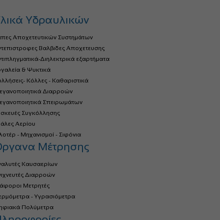
λικά Υδραυλικών
άπες Αποχετευτικών Συστημάτων
ντεπιστροφες Βαλβιδες Αποχετευσης
τιπληγματικά-Διηλεκτρικά εξαρτήματα
γαλεία & Ψυκτικά
λλήσεις- Κόλλες - Καθαριστικά
τεγανοποιητικά Διαρροών
τεγανοποιητικά Σπειρωμάτων
υσκευές Συγκόλλησης
ιάλες Αερίου
οτέρ - Μηχανισμοί - Σιφόνια
Όργανα Μέτρησης
ναλυτές Καυσαερίων
νιχνευτές Διαρροών
ιάφοροι Μετρητές
ερμόμετρα - Υγρασιόμετρα
ηφιακά Πολύμετρα
ληροφορίες