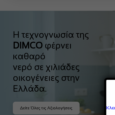
Η τεχνογνωσία της
DIMCO
φέρνει
καθαρό
νερό σε χιλιάδες
οικογένειες στην
Ελλάδα.
Κλε
Δείτε Όλες τις Αξιολογήσεις