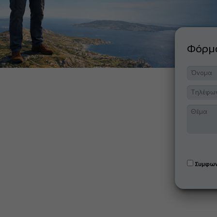
Φόρ
Συμφων