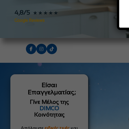
4,8/5
★★★★★
Google Reviews
Είσαι
Επαγγελματίας;
Γίνε Μέλος της
DIMCO
Κοινότητας
Απόλαυσε
ειδικές τιμές
και