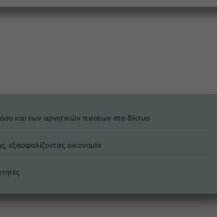
όσο και των αρνητικών πιέσεων στο δίκτυο
ης, εξασφαλίζοντας οικονομία
ετητές