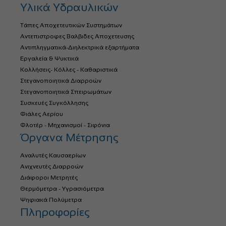
Υλικά Υδραυλικών
Τάπες Αποχετευτικών Συστημάτων
Αντεπιστροφες Βαλβιδες Αποχετευσης
Αντιπληγματικά-Διηλεκτρικά εξαρτήματα
Εργαλεία & Ψυκτικά
Κολλήσεις- Κόλλες - Καθαριστικά
Στεγανοποιητικά Διαρροών
Στεγανοποιητικά Σπειρωμάτων
Συσκευές Συγκόλλησης
Φιάλες Αερίου
Φλοτέρ - Μηχανισμοί - Σιφόνια
Όργανα Μέτρησης
Αναλυτές Καυσαερίων
Ανιχνευτές Διαρροών
Διάφοροι Μετρητές
Θερμόμετρα - Υγρασιόμετρα
Ψηφιακά Πολύμετρα
Πληροφορίες