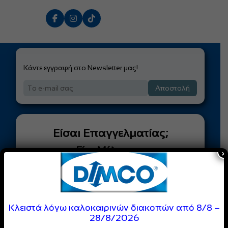
Κάντε εγγραφή στο Newsletter μας!
Αποστολή
Είσαι Επαγγελματίας;
Γίνε Μέλος της
×
DIMCO
Κοινότητας
Απόλαυσε
ειδικές τιμές
και
Κλειστά λόγω καλοκαιρινών διακοπών από 8/8 –
αποκλειστικές προσφορές
28/8/2026
για επαγγελματίες