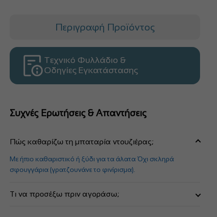
Περιγραφή Προϊόντος
Τεχνικό Φυλλάδιο &
Οδηγίες Εγκατάστασης
Συχνές Ερωτήσεις & Απαντήσεις
Πώς καθαρίζω τη μπαταρία ντουζιέρας;
Με ήπιο καθαριστικό ή ξύδι για τα άλατα Όχι σκληρά
σφουγγάρια (γρατζουνάνε το φινίρισμα).
Τι να προσέξω πριν αγοράσω;
Απόσταση σωληνώσεων (συνήθως 15 cm).