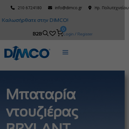
210 6724180
info@dimco.gr
Ηρ. Πολυτεχνείου
Καλωσήρθατε στην DIMCO!
0
B2B
Login / Register
Μπαταρία
ντουζιέρας