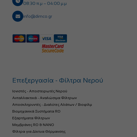
08:30 π.μ – 04:00 μ.μ
info@dimco.gr
Επεξεργασία - Φίλτρα Νερού
Ιονιστές - Αποστειρωτές Νερού
Ανταλλακτικά - Αναλώσιμα Φίλτρων
Αποσκληρυντές - Διαλύτες Αλάτων / Βιοφίλμ
Βιομηχανικά Συστήματα RO
Εξαρτήματα Φίλτρων
Μεμβράνες RO & NANO
Φίλτρα για Δίκτυα Θέρμανσης