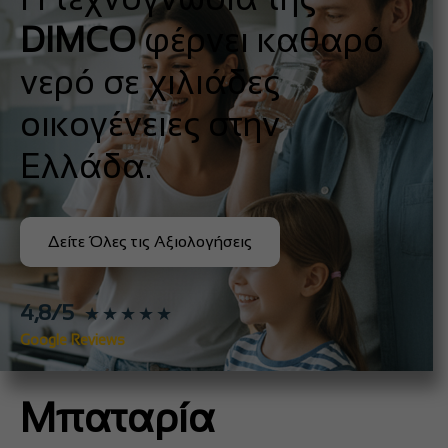
DIMCO
φέρνει καθαρό
νερό σε χιλιάδες
οικογένειες στην
Ελλάδα.
Δείτε Όλες τις Αξιολογήσεις
4,8/5
★★★★★
Google Reviews
Μπαταρία