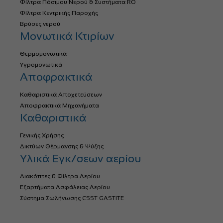
Φίλτρα Πόσιμου Νερού & Συστήματα RO
Φίλτρα Κεντρικής Παροχής
Βρύσες νερού
Μονωτικά Κτιρίων
Θερμομονωτικά
Υγρομονωτικά
Αποφρακτικά
Καθαριστικά Αποχετεύσεων
Αποφρακτικά Μηχανήματα
Καθαριστικά
Γενικής Χρήσης
Δικτύων Θέρμανσης & Ψύξης
Υλικά Εγκ/σεων αερίου
Διακόπτες & Φίλτρα Αερίου
Εξαρτήματα Ασφάλειας Αερίου
Σύστημα Σωλήνωσης CSST GASTITE