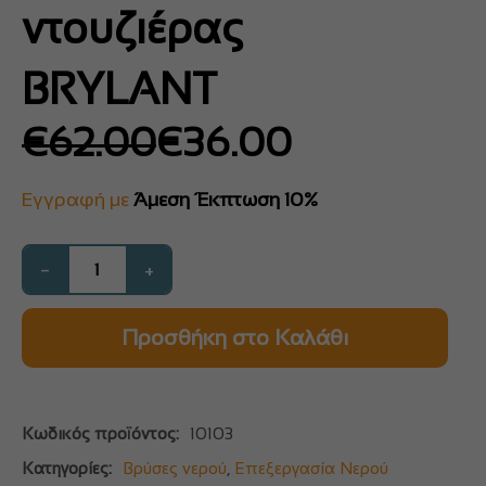
ντουζιέρας
BRYLANT
Original
Η
€
62.00
€
36.00
price
τρέχουσα
was:
τιμή
Εγγραφή με
Άμεση Έκπτωση 10%
€62.00.
είναι:
€36.00.
−
+
Προσθήκη στο Καλάθι
Κωδικός προϊόντος:
10103
Κατηγορίες:
Βρύσες νερού
,
Επεξεργασία Νερού