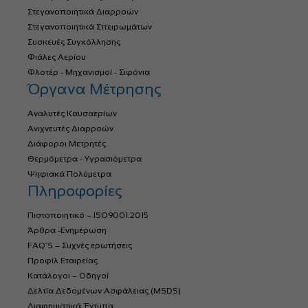
Στεγανοποιητικά Διαρροών
Στεγανοποιητικά Σπειρωμάτων
Συσκευές Συγκόλλησης
Φιάλες Αερίου
Φλοτέρ - Μηχανισμοί - Σιφόνια
Όργανα Μέτρησης
Αναλυτές Καυσαερίων
Ανιχνευτές Διαρροών
Διάφοροι Μετρητές
Θερμόμετρα - Υγρασιόμετρα
Ψηφιακά Πολύμετρα
Πληροφορίες
Πιστοποιητικό – ISO9001:2015
Άρθρα -Ενημέρωση
FAQ’S – Συχνές ερωτήσεις
Προφίλ Εταιρείας
Κατάλογοι – Οδηγοί
Δελτία Δεδομένων Ασφάλειας (MSDS)
Διαφημιστικά Έντυπα