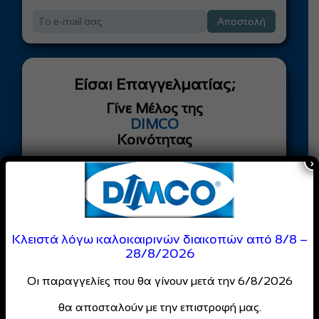
Αποστολή
Είσαι Επαγγελματίας;
Γίνε Μέλος της
DIMCO
Κοινότητας
×
Απόλαυσε
ειδικές τιμές
και
αποκλειστικές προσφορές
για επαγγελματίες
Κλειστά λόγω καλοκαιρινών διακοπών από 8/8 –
Κάντε Εγγραφή
28/8/2026
Οι παραγγελίες που θα γίνουν μετά την 6/8/2026
Θα μας τιμούσε ιδιαίτερα να μοιραστείτε
τη γνώμη σας για τα προϊόντα και τις
θα αποσταλούν με την επιστροφή μας.