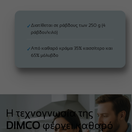
Διατίθεται σε ράβδους των 250 g (4
✓
ράβδοι/κιλό)
Από καθαρό κράμα 35% κασσίτερο και
✓
65% μόλυβδο
Η τεχνογνωσία της
DIMCO
φέρνει καθαρό