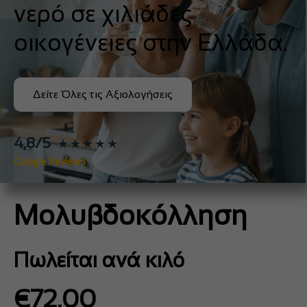
νερό σε χιλιάδες
οικογένειες στην Ελλάδα.
Δείτε Όλες τις Αξιολογήσεις
4,8/5
★★★★★
Google Reviews
Μολυβδοκόλληση
Πωλείται ανά κιλό
€
72.00