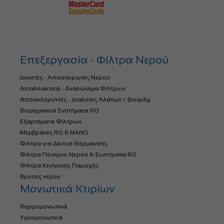
Επεξεργασία - Φίλτρα Νερού
Ιονιστές - Αποστειρωτές Νερού
Ανταλλακτικά - Αναλώσιμα Φίλτρων
Αποσκληρυντές - Διαλύτες Αλάτων / Βιοφίλμ
Βιομηχανικά Συστήματα RO
Εξαρτήματα Φίλτρων
Μεμβράνες RO & NANO
Φίλτρα για Δίκτυα Θέρμανσης
Φίλτρα Πόσιμου Νερού & Συστήματα RO
Φίλτρα Κεντρικής Παροχής
Βρύσες νερού
Μονωτικά Κτιρίων
Θερμομονωτικά
Υγρομονωτικά