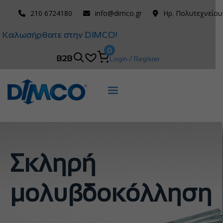
210 6724180
info@dimco.gr
Ηρ. Πολυτεχνείου
Καλωσήρθατε στην DIMCO!
0
B2B
Login / Register
Σκληρή
μολυβδοκόλληση