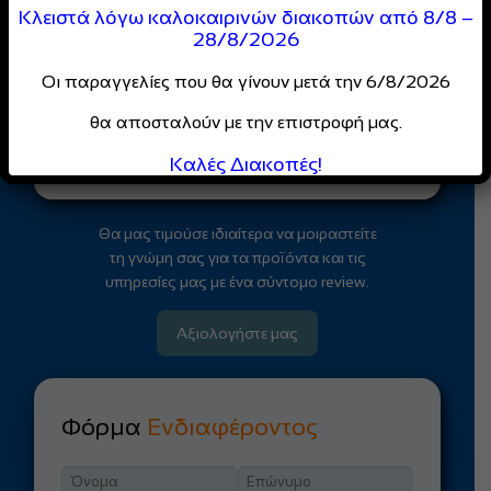
Κοινότητας
Κλειστά λόγω καλοκαιρινών διακοπών από 8/8 –
28/8/2026
Απόλαυσε
ειδικές τιμές
και
αποκλειστικές προσφορές
Οι παραγγελίες που θα γίνουν μετά την 6/8/2026
για επαγγελματίες
θα αποσταλούν με την επιστροφή μας.
Κάντε Εγγραφή
Καλές Διακοπές!
Θα μας τιμούσε ιδιαίτερα να μοιραστείτε
τη γνώμη σας για τα προϊόντα και τις
υπηρεσίες μας με ένα σύντομο review.
Αξιολογήστε μας
Φόρμα
Ενδιαφέροντος