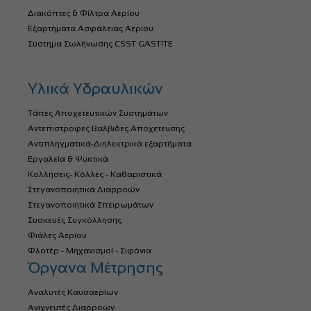
Διακόπτες & Φίλτρα Αερίου
Εξαρτήματα Ασφάλειας Αερίου
Σύστημα Σωλήνωσης CSST GASTITE
Υλικά Υδραυλικών
Τάπες Αποχετευτικών Συστημάτων
Αντεπιστροφες Βαλβιδες Αποχετευσης
Αντιπληγματικά-Διηλεκτρικά εξαρτήματα
Εργαλεία & Ψυκτικά
Κολλήσεις- Κόλλες - Καθαριστικά
Στεγανοποιητικά Διαρροών
Στεγανοποιητικά Σπειρωμάτων
Συσκευές Συγκόλλησης
Φιάλες Αερίου
Φλοτέρ - Μηχανισμοί - Σιφόνια
Όργανα Μέτρησης
Αναλυτές Καυσαερίων
Ανιχνευτές Διαρροών