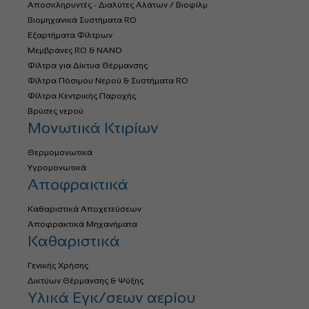
Αποσκληρυντές - Διαλύτες Αλάτων / Βιοφίλμ
Βιομηχανικά Συστήματα RO
Εξαρτήματα Φίλτρων
Μεμβράνες RO & NANO
Φίλτρα για Δίκτυα Θέρμανσης
Φίλτρα Πόσιμου Νερού & Συστήματα RO
Φίλτρα Κεντρικής Παροχής
Βρύσες νερού
Μονωτικά Κτιρίων
Θερμομονωτικά
Υγρομονωτικά
Αποφρακτικά
Καθαριστικά Αποχετεύσεων
Αποφρακτικά Μηχανήματα
Καθαριστικά
Γενικής Χρήσης
Δικτύων Θέρμανσης & Ψύξης
Υλικά Εγκ/σεων αερίου