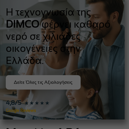
Η τεχνογνωσία της
DIMCO
φέρνει καθαρό
νερό σε χιλιάδες
οικογένειες στην
Ελλάδα.
Δείτε Όλες τις Αξιολογήσεις
4,8/5
★★★★★
Google Reviews