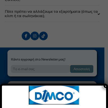
Επιτρέπουν τη σύνδεση χωρίς εργαλεία, απλώς
Πότε πρέπει να αλλάζουμε τα εξαρτήματα (όπως τα
σπρώχνοντας το σωληνάκι στον σύνδεσμο.
κλιπ ή τα σωληνάκια);
Όταν παρουσιάζουν φθορές, άλατα ή διαρροές, για να
αποφευχθεί πλημμύρα στο χώρο.
Κάντε εγγραφή στο Newsletter μας!
Αποστολή
×
Είσαι Επαγγελματίας;
Γίνε Μέλος της
DIMCO