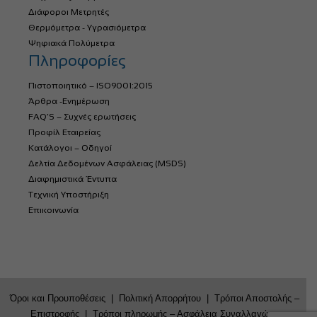
Διάφοροι Μετρητές
Θερμόμετρα - Υγρασιόμετρα
Ψηφιακά Πολύμετρα
Πληροφορίες
Πιστοποιητικό – ISO9001:2015
Άρθρα -Ενημέρωση
FAQ’S – Συχνές ερωτήσεις
Προφίλ Εταιρείας
Κατάλογοι – Οδηγοί
Δελτία Δεδομένων Ασφάλειας (MSDS)
Διαφημιστικά Έντυπα
Τεχνική Υποστήριξη
Επικοινωνία
Όροι και Προυποθέσεις
|
Πολιτική Απορρήτου
|
Τρόποι Αποστολής –
Επιστροφής
|
Τρόποι πληρωμής – Ασφάλεια Συναλλαγών