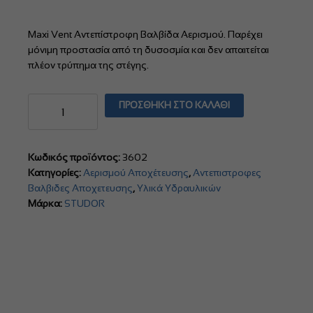
Maxi Vent Αντεπίστροφη Βαλβίδα Αερισμού. Παρέχει
μόνιμη προστασία από τη δυσοσμία και δεν απαιτείται
πλέον τρύπημα της στέγης.
Maxi
ΠΡΟΣΘΉΚΗ ΣΤΟ ΚΑΛΆΘΙ
Vent
Studor
ποσότητα
Κωδικός προϊόντος:
3602
Κατηγορίες:
Αερισμού Αποχέτευσης
,
Αντεπιστροφες
Βαλβιδες Αποχετευσης
,
Υλικά Υδραυλικών
Μάρκα:
STUDOR