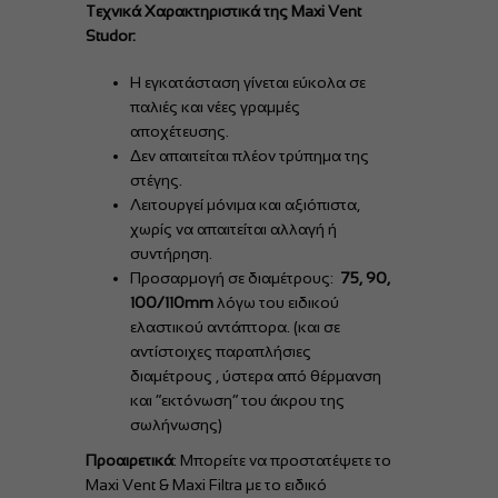
Τεχνικά Χαρακτηριστικά της Maxi Vent
Studor:
H εγκατάσταση γίνεται εύκολα σε
παλιές και νέες γραμμές
αποχέτευσης.
Δεν απαιτείται πλέον τρύπημα της
στέγης.
Λειτουργεί μόνιμα και αξιόπιστα,
χωρίς να απαιτείται αλλαγή ή
συντήρηση.
Προσαρμογή σε διαμέτρους:
75, 90,
100/110mm
λόγω του ειδικού
ελαστικού αντάπτορα. (και σε
αντίστοιχες παραπλήσιες
διαμέτρους , ύστερα από θέρμανση
και “εκτόνωση” του άκρου της
σωλήνωσης)
Προαιρετικά
: Μπορείτε να προστατέψετε το
Maxi Vent & Maxi Filtra με το ειδικό