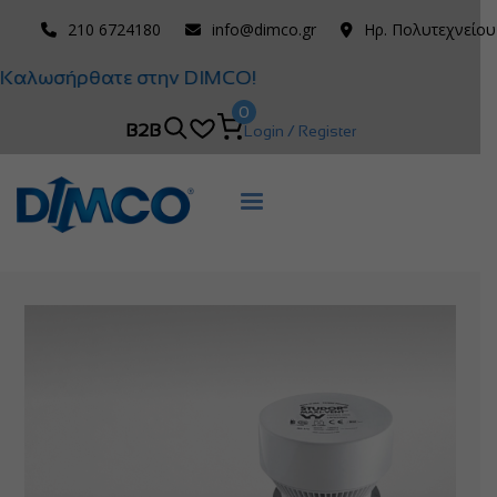
210 6724180
info@dimco.gr
Ηρ. Πολυτεχνείου
Καλωσήρθατε στην DIMCO!
0
B2B
Login / Register