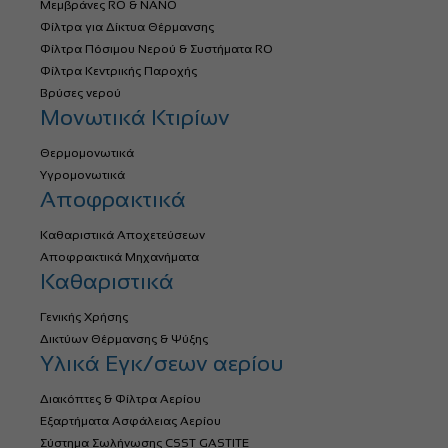
Μεμβράνες RO & NANO
Φίλτρα για Δίκτυα Θέρμανσης
Φίλτρα Πόσιμου Νερού & Συστήματα RO
Φίλτρα Κεντρικής Παροχής
Βρύσες νερού
Μονωτικά Κτιρίων
Θερμομονωτικά
Υγρομονωτικά
Αποφρακτικά
Καθαριστικά Αποχετεύσεων
Αποφρακτικά Μηχανήματα
Καθαριστικά
Γενικής Χρήσης
Δικτύων Θέρμανσης & Ψύξης
Υλικά Εγκ/σεων αερίου
Διακόπτες & Φίλτρα Αερίου
Εξαρτήματα Ασφάλειας Αερίου
Σύστημα Σωλήνωσης CSST GASTITE