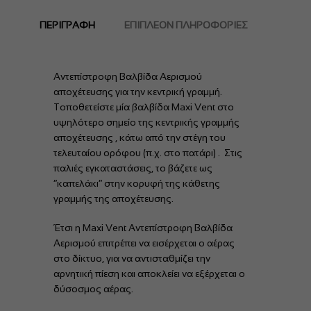
ΠΕΡΙΓΡΑΦΉ
ΕΠΙΠΛΈΟΝ ΠΛΗΡΟΦΟΡΊΕΣ
Αντεπίστροφη Βαλβίδα Αερισμού
αποχέτευσης για την κεντρική γραμμή.
Τοποθετείστε μία βαλβίδα Maxi Vent στο
υψηλότερο σημείο της κεντρικής γραμμής
αποχέτευσης , κάτω από την στέγη του
τελευταίου ορόφου (π.χ. στο πατάρι) . Στις
παλιές εγκαταστάσεις, το βάζετε ως
“καπελάκι” στην κορυφή της κάθετης
γραμμής της αποχέτευσης.
Έτσι η Maxi Vent Αντεπίστροφη Βαλβίδα
Αερισμού επιτρέπει να εισέρχεται ο αέρας
στο δίκτυο, για να αντισταθμίζει την
αρνητική πίεση και αποκλείει να εξέρχεται ο
δύσοσμος αέρας.