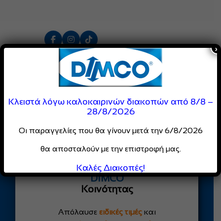
×
Κάντε εγγραφή στο Newsletter μας!
Κλειστά λόγω καλοκαιρινών διακοπών από 8/8 –
Αποστολή
28/8/2026
Οι παραγγελίες που θα γίνουν μετά την 6/8/2026
θα αποσταλούν με την επιστροφή μας.
Είσαι Επαγγελματίας;
Γίνε Μέλος της
Καλές Διακοπές!
DIMCO
Κοινότητας
Απόλαυσε
ειδικές τιμές
και