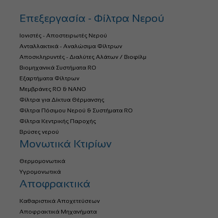
Επεξεργασία - Φίλτρα Νερού
Ιονιστές - Αποστειρωτές Νερού
Ανταλλακτικά - Αναλώσιμα Φίλτρων
Αποσκληρυντές - Διαλύτες Αλάτων / Βιοφίλμ
Βιομηχανικά Συστήματα RO
Εξαρτήματα Φίλτρων
Μεμβράνες RO & NANO
Φίλτρα για Δίκτυα Θέρμανσης
Φίλτρα Πόσιμου Νερού & Συστήματα RO
Φίλτρα Κεντρικής Παροχής
Βρύσες νερού
Μονωτικά Κτιρίων
Θερμομονωτικά
Υγρομονωτικά
Αποφρακτικά
Καθαριστικά Αποχετεύσεων
Αποφρακτικά Μηχανήματα