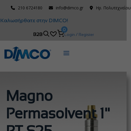
210 6724180
info@dimco.gr
Ηρ. Πολυτεχνείου
Καλωσήρθατε στην DIMCO!
0
B2B
Login / Register
Magno
Permasolvent 1"