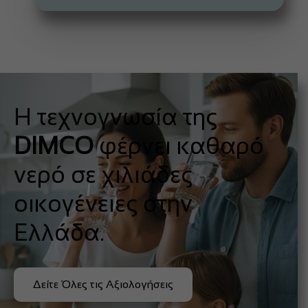
Η τεχνογνωσία της
DIMCO
φέρνει καθαρό
νερό σε χιλιάδες
οικογένειες στην
Ελλάδα.
Δείτε Όλες τις Αξιολογήσεις