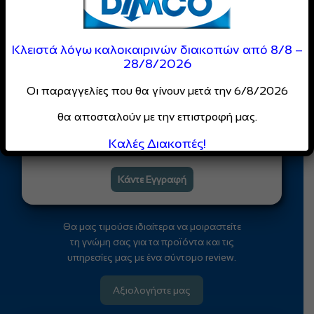
Είσαι Επαγγελματίας;
Γίνε Μέλος της
Κλειστά λόγω καλοκαιρινών διακοπών από 8/8 –
DIMCO
28/8/2026
Κοινότητας
Οι παραγγελίες που θα γίνουν μετά την 6/8/2026
Απόλαυσε
ειδικές τιμές
και
θα αποσταλούν με την επιστροφή μας.
αποκλειστικές προσφορές
Καλές Διακοπές!
για επαγγελματίες
Κάντε Εγγραφή
Θα μας τιμούσε ιδιαίτερα να μοιραστείτε
τη γνώμη σας για τα προϊόντα και τις
υπηρεσίες μας με ένα σύντομο review.
Αξιολογήστε μας