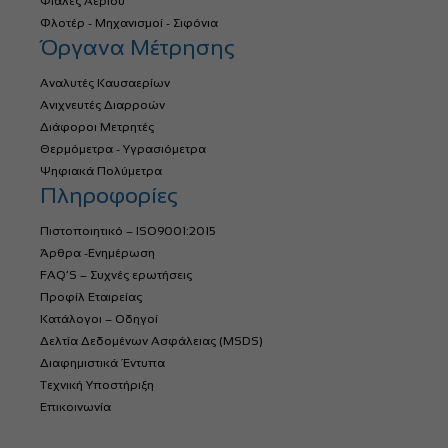
Φιάλες Αερίου
Φλοτέρ - Μηχανισμοί - Σιφόνια
Όργανα Μέτρησης
Αναλυτές Καυσαερίων
Ανιχνευτές Διαρροών
Διάφοροι Μετρητές
Θερμόμετρα - Υγρασιόμετρα
Ψηφιακά Πολύμετρα
Πληροφορίες
Πιστοποιητικό – ISO9001:2015
Άρθρα -Ενημέρωση
FAQ’S – Συχνές ερωτήσεις
Προφίλ Εταιρείας
Κατάλογοι – Οδηγοί
Δελτία Δεδομένων Ασφάλειας (MSDS)
Διαφημιστικά Έντυπα
Τεχνική Υποστήριξη
Επικοινωνία