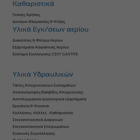
Καθαριστικά
Γενικής Χρήσης
Δικτύων Θέρμανσης & Ψύξης
Υλικά Εγκ/σεων αερίου
Διακόπτες & Φίλτρα Αερίου
Εξαρτήματα Ασφάλειας Αερίου
Σύστημα Σωλήνωσης CSST GASTITE
Υλικά Υδραυλικών
Τάπες Αποχετευτικών Συστημάτων
Αντεπιστροφες Βαλβιδες Αποχετευσης
Αντιπληγματικά-Διηλεκτρικά εξαρτήματα
Εργαλεία & Ψυκτικά
Κολλήσεις- Κόλλες - Καθαριστικά
Στεγανοποιητικά Διαρροών
Στεγανοποιητικά Σπειρωμάτων
Συσκευές Συγκόλλησης