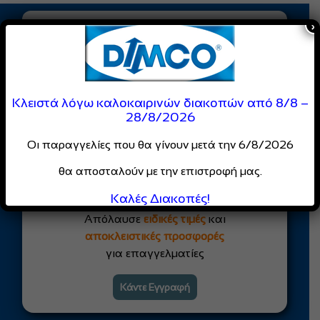
×
Κάντε εγγραφή στο Newsletter μας!
Αποστολή
Κλειστά λόγω καλοκαιρινών διακοπών από 8/8 –
28/8/2026
Είσαι Επαγγελματίας;
Οι παραγγελίες που θα γίνουν μετά την 6/8/2026
Γίνε Μέλος της
DIMCO
θα αποσταλούν με την επιστροφή μας.
Κοινότητας
Καλές Διακοπές!
Απόλαυσε
ειδικές τιμές
και
αποκλειστικές προσφορές
για επαγγελματίες
Κάντε Εγγραφή