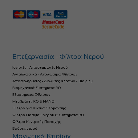
Επεξεργασία - Φίλτρα Νερού
Ιονιστές - Αποστειρωτές Νερού
Ανταλλακτικά - Αναλώσιμα Φίλτρων
Αποσκληρυντές - Διαλύτες Αλάτων / Βιοφίλμ
Βιομηχανικά Συστήματα RO
Εξαρτήματα Φίλτρων
Μεμβράνες RO & NANO
Φίλτρα για Δίκτυα Θέρμανσης
Φίλτρα Πόσιμου Νερού & Συστήματα RO
Φίλτρα Κεντρικής Παροχής
Βρύσες νερού
Μονωτικά Κτιρίων