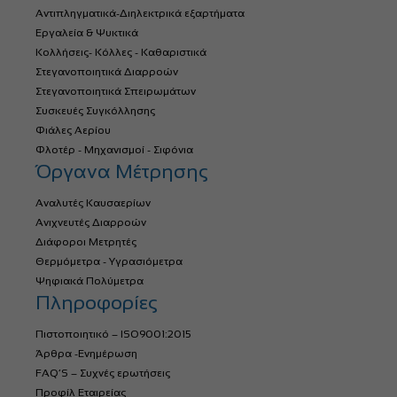
Αντιπληγματικά-Διηλεκτρικά εξαρτήματα
Εργαλεία & Ψυκτικά
Κολλήσεις- Κόλλες - Καθαριστικά
Στεγανοποιητικά Διαρροών
Στεγανοποιητικά Σπειρωμάτων
Συσκευές Συγκόλλησης
Φιάλες Αερίου
Φλοτέρ - Μηχανισμοί - Σιφόνια
Όργανα Μέτρησης
Αναλυτές Καυσαερίων
Ανιχνευτές Διαρροών
Διάφοροι Μετρητές
Θερμόμετρα - Υγρασιόμετρα
Ψηφιακά Πολύμετρα
Πληροφορίες
Πιστοποιητικό – ISO9001:2015
Άρθρα -Ενημέρωση
FAQ’S – Συχνές ερωτήσεις
Προφίλ Εταιρείας