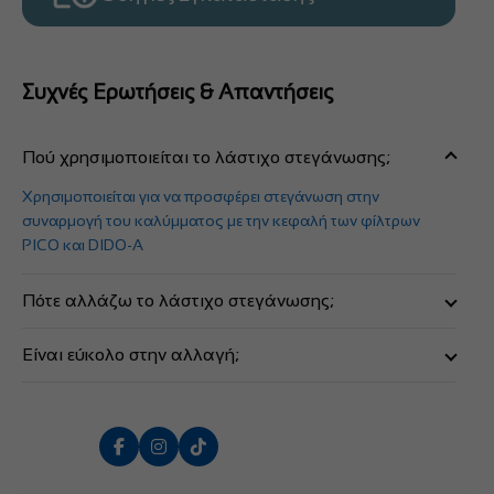
Συχνές Ερωτήσεις & Απαντήσεις
Πού χρησιμοποιείται το λάστιχο στεγάνωσης;
Χρησιμοποιείται για να προσφέρει στεγάνωση στην
συναρμογή του καλύμματος με την κεφαλή των φίλτρων
PICO και DIDO-A
Πότε αλλάζω το λάστιχο στεγάνωσης;
Όταν παρουσιάζεται διαρροή στην επαφή του καλύμματος
Είναι εύκολο στην αλλαγή;
με την κεφαλή του φίλτρου και δεν υπάρχει ρωγμή στο
κάλυμμα ή στην κεφαλή.
Είναι πολύ εύκολο στην αλλαγή, συμβουλευτείτε τις οδηγίες
χρήσης του φίλτρου για αποσυναρμολόγηση του
καλύμματος από την κεφαλή.