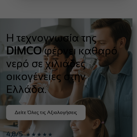
Η τεχνογνωσία της
DIMCO
φέρνει καθαρό
νερό σε χιλιάδες
οικογένειες στην
Ελλάδα.
Δείτε Όλες τις Αξιολογήσεις
4,8/5
★★★★★