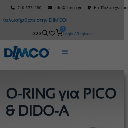
210 6724180
info@dimco.gr
Ηρ. Πολυτεχνείου
Καλωσήρθατε στην DIMCO!
0
B2B
Login / Register
O-RING για PICO
& DIDO-A