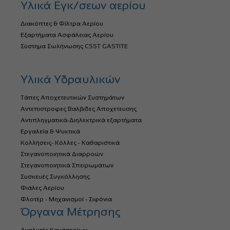
Υλικά Εγκ/σεων αερίου
Διακόπτες & Φίλτρα Αερίου
Εξαρτήματα Ασφάλειας Αερίου
Σύστημα Σωλήνωσης CSST GASTITE
Υλικά Υδραυλικών
Τάπες Αποχετευτικών Συστημάτων
Αντεπιστροφες Βαλβιδες Αποχετευσης
Αντιπληγματικά-Διηλεκτρικά εξαρτήματα
Εργαλεία & Ψυκτικά
Κολλήσεις- Κόλλες - Καθαριστικά
Στεγανοποιητικά Διαρροών
Στεγανοποιητικά Σπειρωμάτων
Συσκευές Συγκόλλησης
Φιάλες Αερίου
Φλοτέρ - Μηχανισμοί - Σιφόνια
Όργανα Μέτρησης