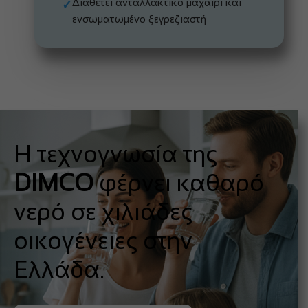
Διαθέτει ανταλλακτικό μαχαίρι και
✓
ενσωματωμένο ξεγρεζιαστή
Η τεχνογνωσία της
DIMCO
φέρνει καθαρό
νερό σε χιλιάδες
οικογένειες στην
Ελλάδα.