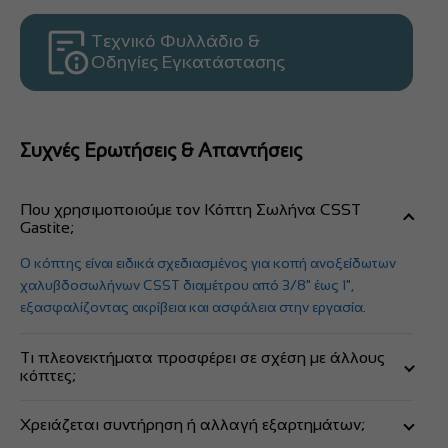
Τεχνικό Φυλλάδιο &
Οδηγίες Εγκατάστασης
Συχνές Ερωτήσεις & Απαντήσεις
Που χρησιμοποιούμε τον Κόπτη Σωλήνα CSST
Gastite;
Ο κόπτης είναι ειδικά σχεδιασμένος για κοπή ανοξείδωτων
χαλυβδοσωλήνων CSST διαμέτρου από 3/8" έως 1",
εξασφαλίζοντας ακρίβεια και ασφάλεια στην εργασία.
Τι πλεονεκτήματα προσφέρει σε σχέση με άλλους
κόπτες;
Προσφέρει κοπή χωρίς γρέζια και χωρίς παραμόρφωση του
Χρειάζεται συντήρηση ή αλλαγή εξαρτημάτων;
σωλήνα, κάτι που είναι κρίσιμο για την σωστή στεγανοποίηση