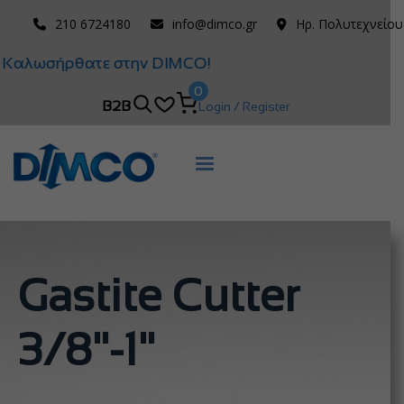
210 6724180
info@dimco.gr
Ηρ. Πολυτεχνείου
Καλωσήρθατε στην DIMCO!
0
B2B
Login / Register
Gastite Cutter
3/8"-1"