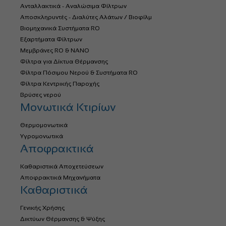
Ανταλλακτικά - Αναλώσιμα Φίλτρων
Αποσκληρυντές - Διαλύτες Αλάτων / Βιοφίλμ
Βιομηχανικά Συστήματα RO
Εξαρτήματα Φίλτρων
Μεμβράνες RO & NANO
Φίλτρα για Δίκτυα Θέρμανσης
Φίλτρα Πόσιμου Νερού & Συστήματα RO
Φίλτρα Κεντρικής Παροχής
Βρύσες νερού
Μονωτικά Κτιρίων
Θερμομονωτικά
Υγρομονωτικά
Αποφρακτικά
Καθαριστικά Αποχετεύσεων
Αποφρακτικά Μηχανήματα
Καθαριστικά
Γενικής Χρήσης
Δικτύων Θέρμανσης & Ψύξης